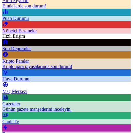
Altın Fiyatları
Emtia'larda son durum!
Puan Durumu
Nöbetçi Eczaneler
Hızlı Erişim
Son Depremler
Kripto Paralar
Kripto para piyasalarında son durum!
Hava Durumu
Maç Merkezi
Gazeteler
Günün gazete manşetlerini inceleyin.
Canlı Tv