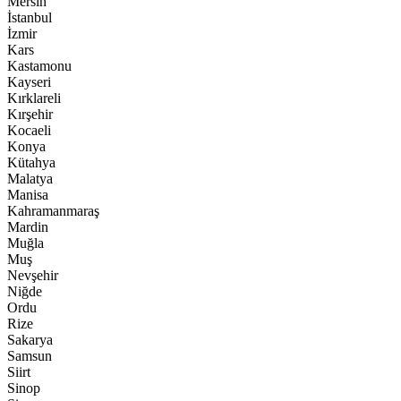
Mersin
İstanbul
İzmir
Kars
Kastamonu
Kayseri
Kırklareli
Kırşehir
Kocaeli
Konya
Kütahya
Malatya
Manisa
Kahramanmaraş
Mardin
Muğla
Muş
Nevşehir
Niğde
Ordu
Rize
Sakarya
Samsun
Siirt
Sinop