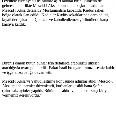
Özellikle Netanyahu ile birlikte aşırı radikal bir hükümetin de
gelmesi ile birlikte Mescid-i Aksa konusunda kışkırtıcı adımlar atıldı.
Mescid-i Aksa defalarca Müslümanlara kapatıldı. Kudüs askeri
bölge olarak ilan edildi. Kadınlar Kudüs sokaklarında darp edildi,
kıyafetleri çıkarıldı. Çok zor ve kabullenilemez görüntülerle karşı
karşıya kaldık.
Direniş olarak bütün bunlar için defalarca arabulucu ülkeler
aracılığıyla uyarı gönderdik. Fakat İsrail bu uyarılarımıza sessiz kaldı
ve işgale, zorbalığa devam etti.
Mescid-i Aksa’yı Yahudileştirme konusunda adımlar atıldı. Mescid-i
Aksa içinde törenler düzenlendi, kurbanlar kesildi hatta Şofar
çalınarak, ayinler yapıldı. Bütün bu saldırı ve ihlallere karşı bir yanıt
vermemiz gerekiyordu.”