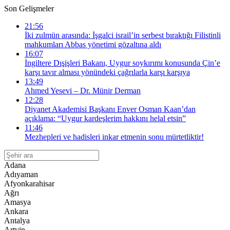
Son Gelişmeler
21:56
İki zulmün arasında: İşgalci israil’in serbest bıraktığı Filistinli
mahkumları Abbas yönetimi gözaltına aldı
16:07
İngiltere Dışişleri Bakanı, Uygur soykırımı konusunda Çin’e
karşı tavır alması yönündeki çağrılarla karşı karşıya
13:49
Ahmed Yesevi – Dr. Münir Derman
12:28
Diyanet Akademisi Başkanı Enver Osman Kaan’dan
açıklama: “Uygur kardeşlerim hakkını helal etsin”
11:46
Mezhepleri ve hadisleri inkar etmenin sonu mürtetliktir!
Adana
Adıyaman
Afyonkarahisar
Ağrı
Amasya
Ankara
Antalya
Artvin