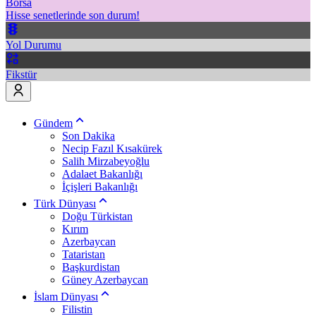
Borsa
Hisse senetlerinde son durum!
Yol Durumu
Fikstür
Gündem
Son Dakika
Necip Fazıl Kısakürek
Salih Mirzabeyoğlu
Adalaet Bakanlığı
İçişleri Bakanlığı
Türk Dünyası
Doğu Türkistan
Kırım
Azerbaycan
Tataristan
Başkurdistan
Güney Azerbaycan
İslam Dünyası
Filistin