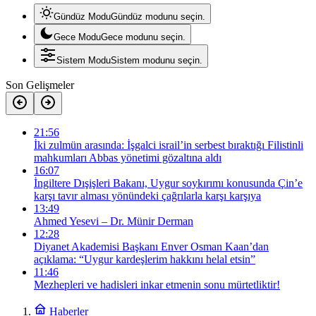
Gündüz Modu
Gündüz modunu seçin.
Gece Modu
Gece modunu seçin.
Sistem Modu
Sistem modunu seçin.
Son Gelişmeler
21:56
İki zulmün arasında: İşgalci israil’in serbest bıraktığı Filistinli
mahkumları Abbas yönetimi gözaltına aldı
16:07
İngiltere Dışişleri Bakanı, Uygur soykırımı konusunda Çin’e
karşı tavır alması yönündeki çağrılarla karşı karşıya
13:49
Ahmed Yesevi – Dr. Münir Derman
12:28
Diyanet Akademisi Başkanı Enver Osman Kaan’dan
açıklama: “Uygur kardeşlerim hakkını helal etsin”
11:46
Mezhepleri ve hadisleri inkar etmenin sonu mürtetliktir!
Haberler