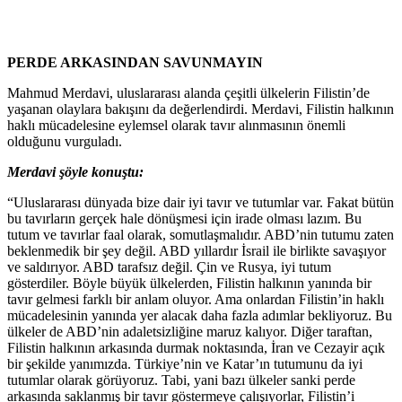
PERDE ARKASINDAN SAVUNMAYIN
Mahmud Merdavi, uluslararası alanda çeşitli ülkelerin Filistin’de
yaşanan olaylara bakışını da değerlendirdi. Merdavi, Filistin halkının
haklı mücadelesine eylemsel olarak tavır alınmasının önemli
olduğunu vurguladı.
Merdavi şöyle konuştu:
“Uluslararası dünyada bize dair iyi tavır ve tutumlar var. Fakat bütün
bu tavırların gerçek hale dönüşmesi için irade olması lazım. Bu
tutum ve tavırlar faal olarak, somutlaşmalıdır. ABD’nin tutumu zaten
beklenmedik bir şey değil. ABD yıllardır İsrail ile birlikte savaşıyor
ve saldırıyor. ABD tarafsız değil. Çin ve Rusya, iyi tutum
gösterdiler. Böyle büyük ülkelerden, Filistin halkının yanında bir
tavır gelmesi farklı bir anlam oluyor. Ama onlardan Filistin’in haklı
mücadelesinin yanında yer alacak daha fazla adımlar bekliyoruz. Bu
ülkeler de ABD’nin adaletsizliğine maruz kalıyor. Diğer taraftan,
Filistin halkının arkasında durmak noktasında, İran ve Cezayir açık
bir şekilde yanımızda. Türkiye’nin ve Katar’ın tutumunu da iyi
tutumlar olarak görüyoruz. Tabi, yani bazı ülkeler sanki perde
arkasında saklanmış bir tavır göstermeye çalışıyorlar, Filistin’i