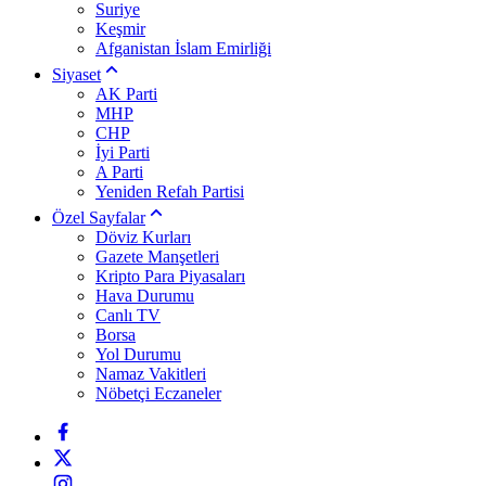
Suriye
Keşmir
Afganistan İslam Emirliği
Siyaset
AK Parti
MHP
CHP
İyi Parti
A Parti
Yeniden Refah Partisi
Özel Sayfalar
Döviz Kurları
Gazete Manşetleri
Kripto Para Piyasaları
Hava Durumu
Canlı TV
Borsa
Yol Durumu
Namaz Vakitleri
Nöbetçi Eczaneler