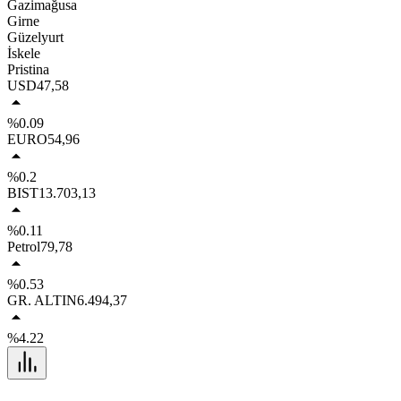
Gazimağusa
Girne
Güzelyurt
İskele
Pristina
USD
47,58
%0.09
EURO
54,96
%0.2
BIST
13.703,13
%0.11
Petrol
79,78
%0.53
GR. ALTIN
6.494,37
%4.22