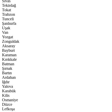
Sivas
Tekirdağ
Tokat
Trabzon
Tunceli
Şanlıurfa
Uşak
Van
Yozgat
Zonguldak
Aksaray
Bayburt
Karaman
Kırıkkale
Batman
Şırnak
Bartın
Ardahan
Iğdır
Yalova
Karabük
Kilis
Osmaniye
Düzce
Lefkoşa