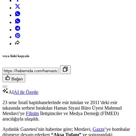
veya linki kopyala
Beğen
AI
AI ile Özetle
23 sene İsrail hapishanelerinde esir tutulan ve 2011’deki esir
takasında serbest bırakılan Hamas Siyasi Büro Üyesi Mahmud
Merdavi’ye
Filistin
İletişimciler ve Medya Derneği (FİMED)
aracılığıyla ulaşıldı.
Aydınlık Gazetesi’nin haberine göre; Merdavi,
Gazze
’ye bombalar
düşmeye devam ederken
“Aksa Tufanı”
ve sonrasındaki