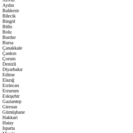
Aydın
Balıkesir
Bilecik
Bingöl
Bitlis
Bolu
Burdur
Bursa
Çanakkale
Çankırı
Çorum
Denizli
Diyarbakır
Edirne
Elazığ
Erzincan
Erzurum
Eskişehir
Gaziantep
Giresun
Gümüşhane
Hakkari
Hatay
Isparta