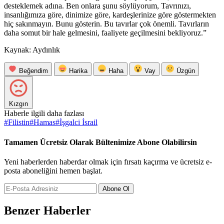
desteklemek adına. Ben onlara şunu söylüyorum, Tavrınızı,
insanlığımıza göre, dinimize göre, kardeşlerinize göre göstermekten
hiç sakınmayın. Bunu gösterin. Bu tavırlar çok önemli. Tavırların
daha somut bir hale gelmesini, faaliyete geçilmesini bekliyoruz.”
Kaynak: Aydınlık
Beğendim
Harika
Haha
Vay
Üzgün
Kızgın
Haberle ilgili daha fazlası
#
Filistin
#
Hamas
#
İşgalci İsrail
Tamamen Ücretsiz Olarak Bültenimize Abone Olabilirsin
Yeni haberlerden haberdar olmak için fırsatı kaçırma ve ücretsiz e-
posta aboneliğini hemen başlat.
Abone Ol
Benzer Haberler