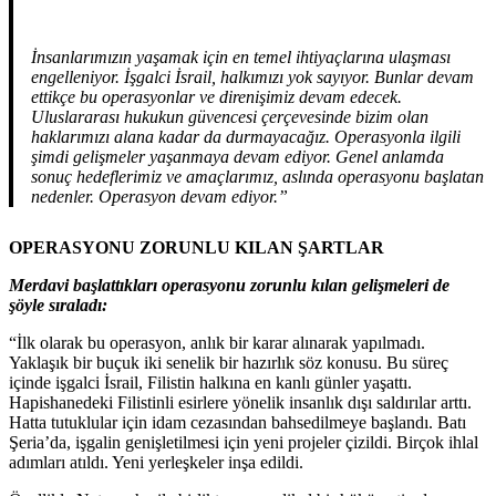
İnsanlarımızın yaşamak için en temel ihtiyaçlarına ulaşması
engelleniyor. İşgalci İsrail, halkımızı yok sayıyor. Bunlar devam
ettikçe bu operasyonlar ve direnişimiz devam edecek.
Uluslararası hukukun güvencesi çerçevesinde bizim olan
haklarımızı alana kadar da durmayacağız. Operasyonla ilgili
şimdi gelişmeler yaşanmaya devam ediyor. Genel anlamda
sonuç hedeflerimiz ve amaçlarımız, aslında operasyonu başlatan
nedenler. Operasyon devam ediyor.”
OPERASYONU ZORUNLU KILAN ŞARTLAR
Merdavi başlattıkları operasyonu zorunlu kılan gelişmeleri de
şöyle sıraladı:
“İlk olarak bu operasyon, anlık bir karar alınarak yapılmadı.
Yaklaşık bir buçuk iki senelik bir hazırlık söz konusu. Bu süreç
içinde işgalci İsrail, Filistin halkına en kanlı günler yaşattı.
Hapishanedeki Filistinli esirlere yönelik insanlık dışı saldırılar arttı.
Hatta tutuklular için idam cezasından bahsedilmeye başlandı. Batı
Şeria’da, işgalin genişletilmesi için yeni projeler çizildi. Birçok ihlal
adımları atıldı. Yeni yerleşkeler inşa edildi.