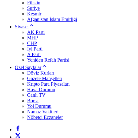
Filistin
Suriye
Keşmir
Afganistan İslam Emirliği
Siyaset
AK Parti
MHP
CHP
İyi Parti
A Parti
Yeniden Refah Partisi
Özel Sayfalar
Döviz Kurları
Gazete Manşetleri
Kripto Para Piyasaları
Hava Durumu
Canlı TV
Borsa
Yol Durumu
Namaz Vakitleri
Nöbetçi Eczaneler