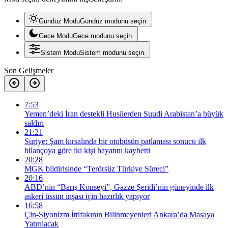
Gündüz Modu
Gündüz modunu seçin.
Gece Modu
Gece modunu seçin.
Sistem Modu
Sistem modunu seçin.
Son Gelişmeler
7:53
Yemen’deki İran destekli Husilerden Suudi Arabistan’a büyük
saldırı
21:21
Suriye: Şam kırsalında bir otobüsün patlaması sonucu ilk
bilançoya göre iki kişi hayatını kaybetti
20:28
MGK bildirisinde “Terörsüz Türkiye Süreci”
20:16
ABD’nin “Barış Konseyi”, Gazze Şeridi’nin güneyinde ilk
askeri üssün inşası için hazırlık yapıyor
16:58
Çin-Siyonizm İttifakının Bilinmeyenleri Ankara’da Masaya
Yatırılacak