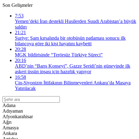
Son Gelişmeler
7:53
Yemen’deki İran destekli Husilerden Suudi Arabistan’a büyük
saldırı
21:21
Suriye: Şam kırsalında bir otobüsün patlaması sonucu ilk
bilançoya göre iki kişi hayatını kaybetti
20:28
MGK bildirisinde “Terörsüz Türkiye Süreci”
20:16
ABD’nin “Barış Konseyi”, Gazze Şeridi’nin güneyinde ilk
askeri üssün inşası için hazırlık yapıyor
16:58
Çin-Siyonizm İttifakının Bilinmeyenleri Ankara’da Masaya
Yatırılacak
Adana
Adıyaman
Afyonkarahisar
Ağrı
Amasya
Ankara
Antalya