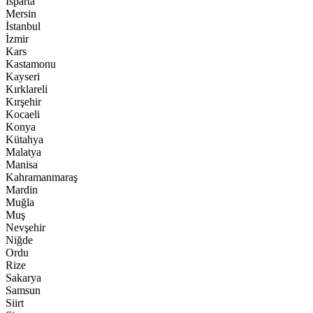
Isparta
Mersin
İstanbul
İzmir
Kars
Kastamonu
Kayseri
Kırklareli
Kırşehir
Kocaeli
Konya
Kütahya
Malatya
Manisa
Kahramanmaraş
Mardin
Muğla
Muş
Nevşehir
Niğde
Ordu
Rize
Sakarya
Samsun
Siirt