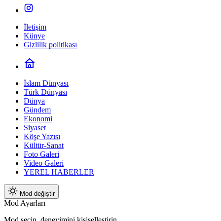
İletişim
Künye
Gizlilik politikası
İslam Dünyası
Türk Dünyası
Dünya
Gündem
Ekonomi
Siyaset
Köşe Yazısı
Kültür-Sanat
Foto Galeri
Video Galeri
YEREL HABERLER
Mod değiştir
Mod Ayarları
Mod seçin, deneyimini kişiselleştirin.