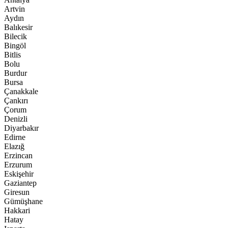
Artvin
Aydın
Balıkesir
Bilecik
Bingöl
Bitlis
Bolu
Burdur
Bursa
Çanakkale
Çankırı
Çorum
Denizli
Diyarbakır
Edirne
Elazığ
Erzincan
Erzurum
Eskişehir
Gaziantep
Giresun
Gümüşhane
Hakkari
Hatay