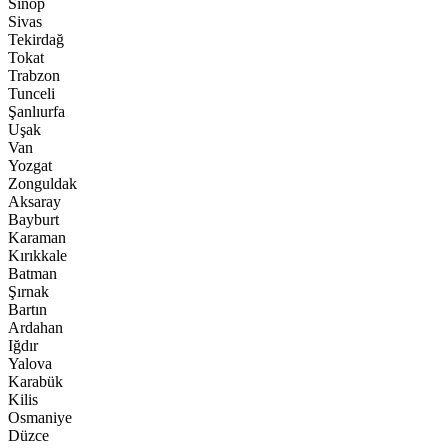
Sinop
Sivas
Tekirdağ
Tokat
Trabzon
Tunceli
Şanlıurfa
Uşak
Van
Yozgat
Zonguldak
Aksaray
Bayburt
Karaman
Kırıkkale
Batman
Şırnak
Bartın
Ardahan
Iğdır
Yalova
Karabük
Kilis
Osmaniye
Düzce