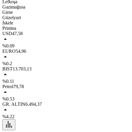
Lefkoşa
Gazimağusa
Girne
Güzelyurt
İskele
Pristina
USD
47,58
%0.09
EURO
54,96
%0.2
BIST
13.703,13
%0.11
Petrol
79,78
%0.53
GR. ALTIN
6.494,37
%4.22