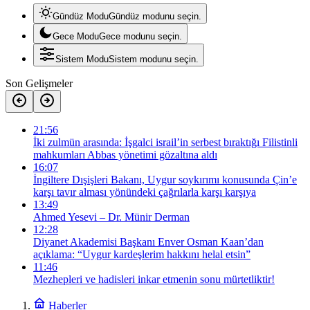
Gündüz Modu
Gündüz modunu seçin.
Gece Modu
Gece modunu seçin.
Sistem Modu
Sistem modunu seçin.
Son Gelişmeler
21:56
İki zulmün arasında: İşgalci israil’in serbest bıraktığı Filistinli
mahkumları Abbas yönetimi gözaltına aldı
16:07
İngiltere Dışişleri Bakanı, Uygur soykırımı konusunda Çin’e
karşı tavır alması yönündeki çağrılarla karşı karşıya
13:49
Ahmed Yesevi – Dr. Münir Derman
12:28
Diyanet Akademisi Başkanı Enver Osman Kaan’dan
açıklama: “Uygur kardeşlerim hakkını helal etsin”
11:46
Mezhepleri ve hadisleri inkar etmenin sonu mürtetliktir!
Haberler