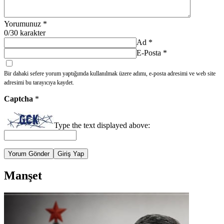
Yorumunuz
*
0
/30 karakter
Ad
*
E-Posta
*
Bir dahaki sefere yorum yaptığımda kullanılmak üzere adımı, e-posta adresimi ve web site
adresimi bu tarayıcıya kaydet.
Captcha
*
Type the text displayed above:
Yorum Gönder
Giriş Yap
Manşet