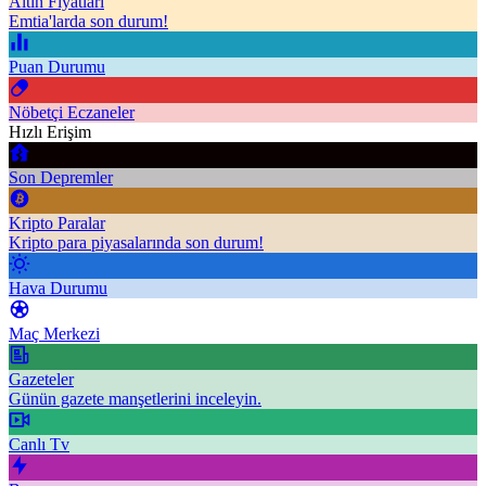
Altın Fiyatları
Emtia'larda son durum!
Puan Durumu
Nöbetçi Eczaneler
Hızlı Erişim
Son Depremler
Kripto Paralar
Kripto para piyasalarında son durum!
Hava Durumu
Maç Merkezi
Gazeteler
Günün gazete manşetlerini inceleyin.
Canlı Tv