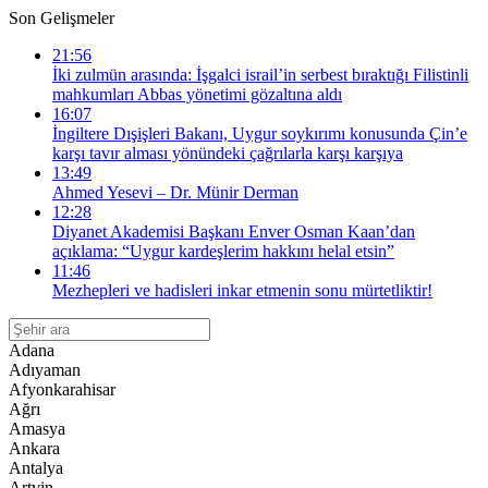
Son Gelişmeler
21:56
İki zulmün arasında: İşgalci israil’in serbest bıraktığı Filistinli
mahkumları Abbas yönetimi gözaltına aldı
16:07
İngiltere Dışişleri Bakanı, Uygur soykırımı konusunda Çin’e
karşı tavır alması yönündeki çağrılarla karşı karşıya
13:49
Ahmed Yesevi – Dr. Münir Derman
12:28
Diyanet Akademisi Başkanı Enver Osman Kaan’dan
açıklama: “Uygur kardeşlerim hakkını helal etsin”
11:46
Mezhepleri ve hadisleri inkar etmenin sonu mürtetliktir!
Adana
Adıyaman
Afyonkarahisar
Ağrı
Amasya
Ankara
Antalya
Artvin