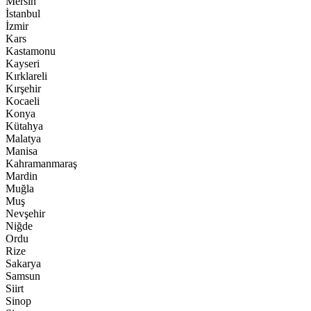
Mersin
İstanbul
İzmir
Kars
Kastamonu
Kayseri
Kırklareli
Kırşehir
Kocaeli
Konya
Kütahya
Malatya
Manisa
Kahramanmaraş
Mardin
Muğla
Muş
Nevşehir
Niğde
Ordu
Rize
Sakarya
Samsun
Siirt
Sinop