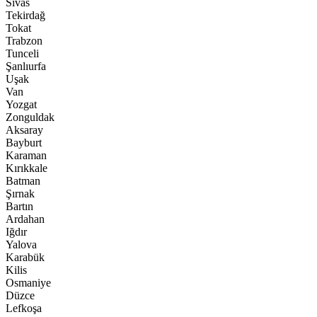
Sivas
Tekirdağ
Tokat
Trabzon
Tunceli
Şanlıurfa
Uşak
Van
Yozgat
Zonguldak
Aksaray
Bayburt
Karaman
Kırıkkale
Batman
Şırnak
Bartın
Ardahan
Iğdır
Yalova
Karabük
Kilis
Osmaniye
Düzce
Lefkoşa