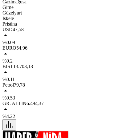
Gazimağusa
Girne
Güzelyurt
İskele
Pristina
USD
47,58
%0.09
EURO
54,96
%0.2
BIST
13.703,13
%0.11
Petrol
79,78
%0.53
GR. ALTIN
6.494,37
%4.22