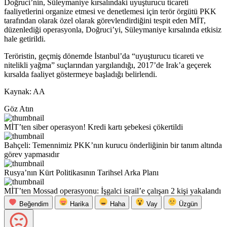
Doğruci’nin, Süleymaniye kırsalındaki uyuşturucu ticareti
faaliyetlerini organize etmesi ve denetlemesi için terör örgütü PKK
tarafından olarak özel olarak görevlendirdiğini tespit eden MİT,
düzenlediği operasyonla, Doğruci’yi, Süleymaniye kırsalında etkisiz
hale getirildi.
Teröristin, geçmiş dönemde İstanbul’da “uyuşturucu ticareti ve
nitelikli yağma” suçlarından yargılandığı, 2017’de Irak’a geçerek
kırsalda faaliyet göstermeye başladığı belirlendi.
Kaynak: AA
Göz Atın
MİT’ten siber operasyon! Kredi kartı şebekesi çökertildi
Bahçeli: Temennimiz PKK’nın kurucu önderliğinin bir tanım altında
görev yapmasıdır
Rusya’nın Kürt Politikasının Tarihsel Arka Planı
MİT’ten Mossad operasyonu: İşgalci israil’e çalışan 2 kişi yakalandı
Beğendim
Harika
Haha
Vay
Üzgün