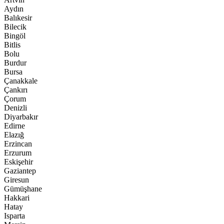
Aydın
Balıkesir
Bilecik
Bingöl
Bitlis
Bolu
Burdur
Bursa
Çanakkale
Çankırı
Çorum
Denizli
Diyarbakır
Edirne
Elazığ
Erzincan
Erzurum
Eskişehir
Gaziantep
Giresun
Gümüşhane
Hakkari
Hatay
Isparta