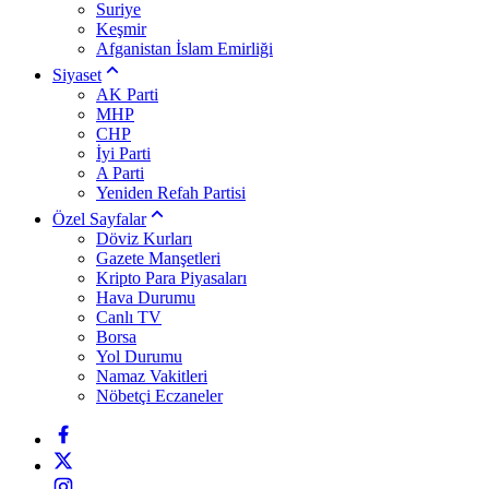
Suriye
Keşmir
Afganistan İslam Emirliği
Siyaset
AK Parti
MHP
CHP
İyi Parti
A Parti
Yeniden Refah Partisi
Özel Sayfalar
Döviz Kurları
Gazete Manşetleri
Kripto Para Piyasaları
Hava Durumu
Canlı TV
Borsa
Yol Durumu
Namaz Vakitleri
Nöbetçi Eczaneler