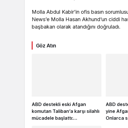
Molla Abdul Kabir’in ofis basın sorum
News’e Molla Hasan Akhund’un ciddi hast
başbakan olarak atandığını doğruladı.
Göz Atın
ABD destekli eski Afgan
ABD deste
komutan Taliban’a karşı silahlı
yine Afgan
mücadele başlattı:
Onlarca si
İşgalcilerden destek istedi