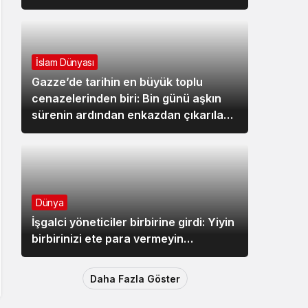
İslam Dünyası
Gazze’de tarihin en büyük toplu
cenazelerinden biri: Bin günü aşkın
sürenin ardından enkazdan çıkarılan
112 şehit toprağa verildi
Dünya
İşgalci yöneticiler birbirine girdi: Yiyin
birbirinizi ete para vermeyin…
Daha Fazla Göster