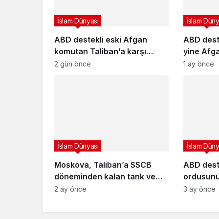
İslam Dünyası
İslam Düny
ABD destekli eski Afgan
ABD dest
komutan Taliban’a karşı
yine Afga
silahlı mücadele başlattı:
Onlarca s
2 gün önce
1 ay önce
İşgalcilerden destek istedi
İslam Dünyası
İslam Düny
Moskova, Taliban’a SSCB
ABD dest
döneminden kalan tank ve
ordusunu
helikopterlerin onarılmasını
sonucu 3 
2 ay önce
3 ay önce
teklif etti