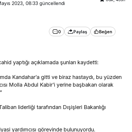
Mayıs 2023, 08:33
güncellendi
0
Paylaş
Beğen
hid yaptığı açıklamada şunları kaydetti:
amda Kandahar’a gitti ve biraz hastaydı, bu yüzden
ımcısı Molla Abdul Kabir’i yerine başbakan olarak
”
iban liderliği tarafından Dışişleri Bakanlığı
iyasi yardımcısı görevinde bulunuyordu.