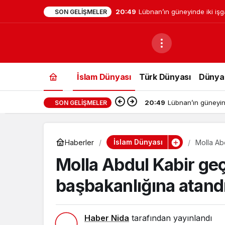
20:49
Lübnan’ın güneyinde iki işga
SON GELIŞMELER
yaralandı
İslam Dünyası
Türk Dünyası
Dünya
20:49
Lübnan’ın güneyind
SON GELIŞMELER
İslam Dünyası
Haberler
Molla Ab
Molla Abdul Kabir geç
başbakanlığına atand
Haber Nida
tarafından yayınlandı