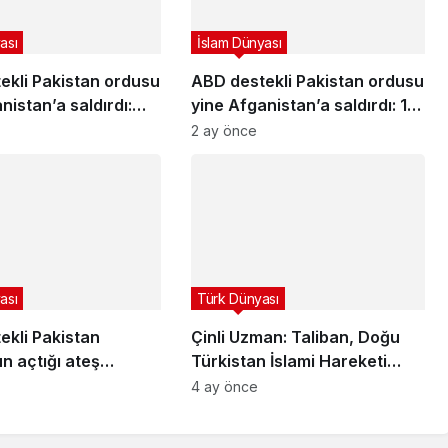
ası
İslam Dünyası
ekli Pakistan ordusu
ABD destekli Pakistan ordusu
nistan’a saldırdı:
yine Afganistan’a saldırdı: 12
ivil öldü
sivil öldü
2 ay önce
ası
Türk Dünyası
ekli Pakistan
Çinli Uzman: Taliban, Doğu
n açtığı ateş
Türkistan İslami Hareketi
Afgan sivil öldü
Konusunda Taleplerimizi
4 ay önce
Karşılamadı