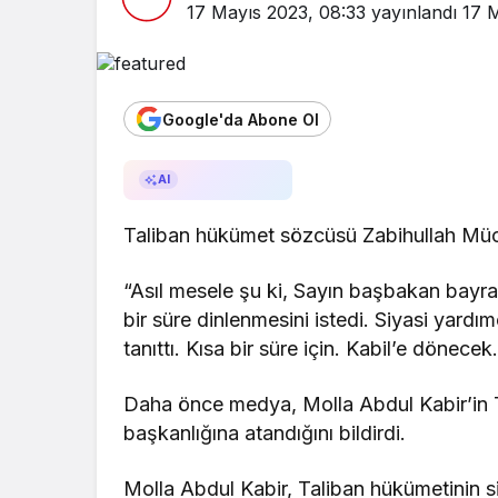
17 Mayıs 2023, 08:33
yayınlandı
17 
Google'da Abone Ol
AI ile Özetle
AI
Taliban hükümet sözcüsü Zabihullah Müca
“Asıl mesele şu ki, Sayın başbakan bayr
bir süre dinlenmesini istedi. Siyasi yard
tanıttı. Kısa bir süre için. Kabil’e dönecek.
Daha önce medya, Molla Abdul Kabir’in Tal
başkanlığına atandığını bildirdi.
Molla Abdul Kabir, Taliban hükümetinin s