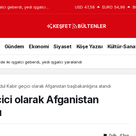
lci geberdi, yedi işgalci
USD
47,58
EURO
54,96
B
KEŞFET
BÜLTENLER
Gündem
Ekonomi
Siyaset
Köşe Yazısı
Kültür-Sana
e iki işgalci geberdi, yedi işgalci yaralandı
dul Kabir geçici olarak Afganistan başbakanlığına atandı
ici olarak Afganistan
ı
0dk, 43sn