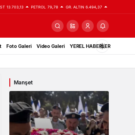
IST
13.703,13
PETROL
79,78
GR. ALTIN
6.494,37
t
Foto Galeri
Video Galeri
YEREL HABERLER
Mod
değiştir
Manşet
Gündüz Modu
Gündüz modunu seçin.
Gece Modu
Gece modunu seçin.