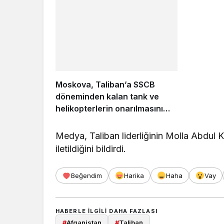
Moskova, Taliban’a SSCB
döneminden kalan tank ve
helikopterlerin onarılmasını
teklif etti
Medya, Taliban liderliğinin Molla Abdul K
iletildiğini bildirdi.
Beğendim
Harika
Haha
Vay
HABERLE ILGILI DAHA FAZLASI
#
Afganistan
#
Taliban