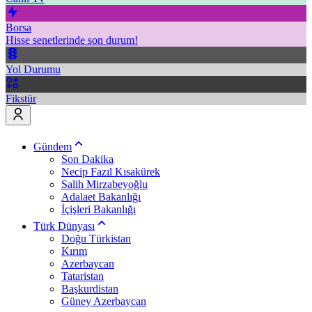
Borsa
Hisse senetlerinde son durum!
Yol Durumu
Fikstür
Gündem
Son Dakika
Necip Fazıl Kısakürek
Salih Mirzabeyoğlu
Adalaet Bakanlığı
İçişleri Bakanlığı
Türk Dünyası
Doğu Türkistan
Kırım
Azerbaycan
Tataristan
Başkurdistan
Güney Azerbaycan