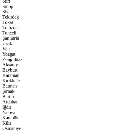
Siirt
Sinop
Sivas
Tekirdağ
Tokat
Trabzon
Tunceli
Şanlıurfa
Uşak
Van
Yozgat
Zonguldak
Aksaray
Bayburt
Karaman
Kırıkkale
Batman
Şırnak
Bartın
Ardahan
Iğdır
Yalova
Karabük
Kilis
Osmaniye