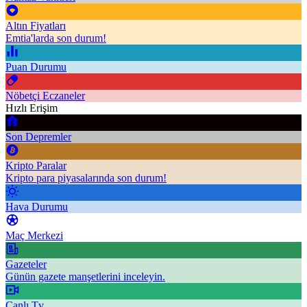
Altın Fiyatları
Emtia'larda son durum!
Puan Durumu
Nöbetçi Eczaneler
Hızlı Erişim
Son Depremler
Kripto Paralar
Kripto para piyasalarında son durum!
Hava Durumu
Maç Merkezi
Gazeteler
Günün gazete manşetlerini inceleyin.
Canlı Tv