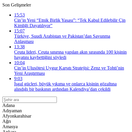
Son Gelişmeler
15:53
Çin’in Yeni “Etnik Birlik Yasası”: “Tek Kabul Edilebilir Çin
Kimliği Dayatılıyor”
15:07
Türkiye, Suudi Arabistan ve Pakistan’dan Savunma
Anlaşması
13:38
Ceuta lideri, Ceuta sınırına yapılan akın sırasında 100 kişinin
hayatını kaybettiğini söyledi
10:04
Çin’in Ulusötesi Uygur Karşıtı Stratejisi: Zenz ve Tohti’nin
Yeni Araştırması
9:03
İşgal güçleri, büyük yıkıma ve onlarca kişinin gözaltına
alındığı bir baskının ardından Kalendiya’dan çekildi
Adana
Adıyaman
Afyonkarahisar
Ağrı
Amasya
Ankara