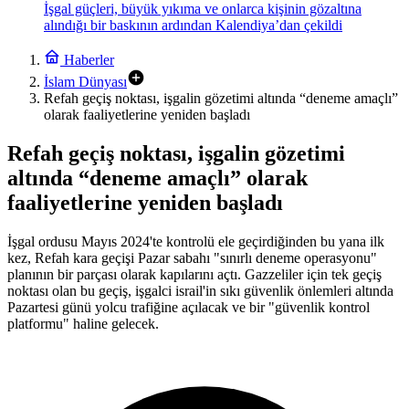
İşgal güçleri, büyük yıkıma ve onlarca kişinin gözaltına
alındığı bir baskının ardından Kalendiya’dan çekildi
Haberler
İslam Dünyası
Refah geçiş noktası, işgalin gözetimi altında “deneme amaçlı”
olarak faaliyetlerine yeniden başladı
Refah geçiş noktası, işgalin gözetimi
altında “deneme amaçlı” olarak
faaliyetlerine yeniden başladı
İşgal ordusu Mayıs 2024'te kontrolü ele geçirdiğinden bu yana ilk
kez, Refah kara geçişi Pazar sabahı "sınırlı deneme operasyonu"
planının bir parçası olarak kapılarını açtı. Gazzeliler için tek geçiş
noktası olan bu geçiş, işgalci israil'in sıkı güvenlik önlemleri altında
Pazartesi günü yolcu trafiğine açılacak ve bir "güvenlik kontrol
platformu" haline gelecek.