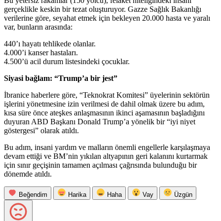
Bu yetersiz rakamlar (150 yolcu), felaket niteliğindeki insani
gerçeklikle keskin bir tezat oluşturuyor. Gazze Sağlık Bakanlığı
verilerine göre, seyahat etmek için bekleyen 20.000 hasta ve yaralı
var, bunların arasında:
440’ı hayatı tehlikede olanlar.
4.000’i kanser hastaları.
4.500’ü acil durum listesindeki çocuklar.
Siyasi bağlam: “Trump’a bir jest”
İbranice haberlere göre, “Teknokrat Komitesi” üyelerinin sektörün
işlerini yönetmesine izin verilmesi de dahil olmak üzere bu adım,
kısa süre önce ateşkes anlaşmasının ikinci aşamasının başladığını
duyuran ABD Başkanı Donald Trump’a yönelik bir “iyi niyet
göstergesi” olarak atıldı.
Bu adım, insani yardım ve malların önemli engellerle karşılaşmaya
devam ettiği ve BM’nin yıkılan altyapının geri kalanını kurtarmak
için sınır geçişinin tamamen açılması çağrısında bulunduğu bir
dönemde atıldı.
Beğendim
Harika
Haha
Vay
Üzgün