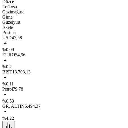
Düzce
Lefkoşa
Gazimağusa
Girne
Güzelyurt
İskele
Pristina
USD
47,58
%0.09
EURO
54,96
%0.2
BIST
13.703,13
%0.11
Petrol
79,78
%0.53
GR. ALTIN
6.494,37
%4.22