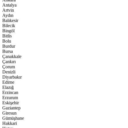
Antalya
Artvin
Aydın
Balıkesir
Bilecik
Bingöl
Bitlis
Bolu
Burdur
Bursa
Çanakkale
Çankırı
Çorum
Denizli
Diyarbakır
Edirne
Elazığ
Erzincan
Erzurum
Eskişehir
Gaziantep
Giresun
Gümüşhane
Hakkari