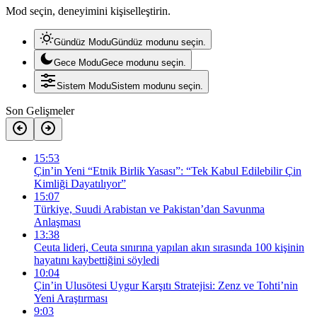
Mod seçin, deneyimini kişiselleştirin.
Gündüz Modu
Gündüz modunu seçin.
Gece Modu
Gece modunu seçin.
Sistem Modu
Sistem modunu seçin.
Son Gelişmeler
15:53
Çin’in Yeni “Etnik Birlik Yasası”: “Tek Kabul Edilebilir Çin
Kimliği Dayatılıyor”
15:07
Türkiye, Suudi Arabistan ve Pakistan’dan Savunma
Anlaşması
13:38
Ceuta lideri, Ceuta sınırına yapılan akın sırasında 100 kişinin
hayatını kaybettiğini söyledi
10:04
Çin’in Ulusötesi Uygur Karşıtı Stratejisi: Zenz ve Tohti’nin
Yeni Araştırması
9:03