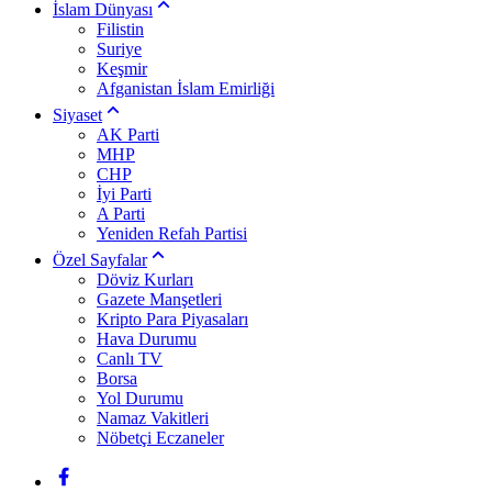
İslam Dünyası
Filistin
Suriye
Keşmir
Afganistan İslam Emirliği
Siyaset
AK Parti
MHP
CHP
İyi Parti
A Parti
Yeniden Refah Partisi
Özel Sayfalar
Döviz Kurları
Gazete Manşetleri
Kripto Para Piyasaları
Hava Durumu
Canlı TV
Borsa
Yol Durumu
Namaz Vakitleri
Nöbetçi Eczaneler