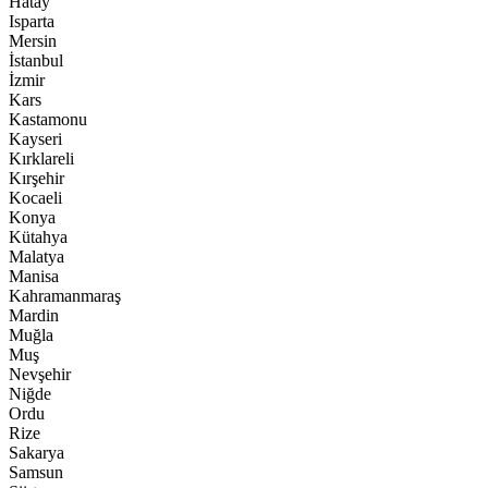
Hatay
Isparta
Mersin
İstanbul
İzmir
Kars
Kastamonu
Kayseri
Kırklareli
Kırşehir
Kocaeli
Konya
Kütahya
Malatya
Manisa
Kahramanmaraş
Mardin
Muğla
Muş
Nevşehir
Niğde
Ordu
Rize
Sakarya
Samsun