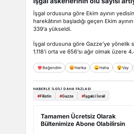
İşgal askerlerinin ölü sayısı art
İşgal ordusuna göre Ekim ayının yedisi
harekâtının başladığı geçen Ekim ayının
339’a yükseldi.
İşgal ordusuna göre Gazze’ye yönelik sa
1.118’i orta ve 656’sı ağır olmak üzere 4
Beğendim
Harika
Haha
Vay
HABERLE ILGILI DAHA FAZLASI
#
Filistin
#
Gazze
#
İşgalci İsrail
Tamamen Ücretsiz Olarak
Bültenimize Abone Olabilirsin