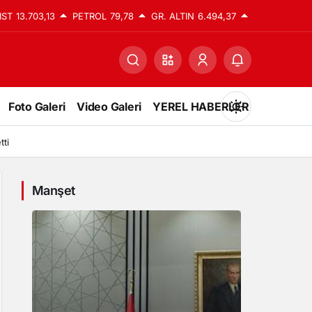
IST
13.703,13
PETROL
79,78
GR. ALTIN
6.494,37
Foto Galeri
Video Galeri
YEREL HABERLER
Mod
değiştir
tti
Manşet
Gündüz Modu
Gündüz modunu seçin.
Gece Modu
Gece modunu seçin.