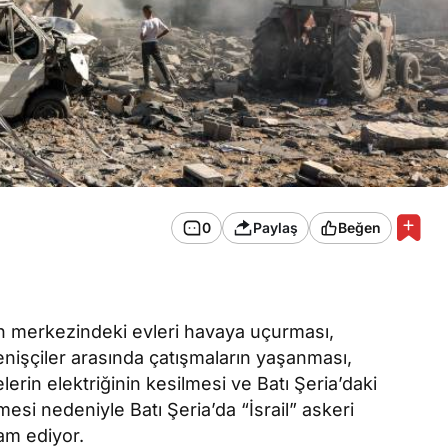
0
Paylaş
Beğen
n merkezindeki evleri havaya uçurması,
irenişçiler arasında çatışmaların yaşanması,
rin elektriğinin kesilmesi ve Batı Şeria’daki
esi nedeniyle Batı Şeria’da “İsrail” askeri
am ediyor.