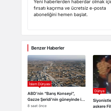
Yeni haberlerden haberdar olmak içi
fırsatı kaçırma ve ücretsiz e-posta
aboneliğini hemen başlat.
Benzer Haberler
İslam Dünyası
Dünya
ABD’nin “Barış Konseyi”,
Gazze Şeridi’nin güneyinde ilk
Siyonistle
askeri üssün inşası için
8 saat önce
askere Fil