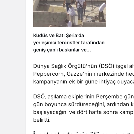
Kudüs ve Batı Şeria’da
yerleşimci teröristler tarafından
geniş çaplı baskınlar ve
saldırılar
Dünya Sağlık Örgütü’nün (DSÖ) işgal al
Peppercorn, Gazze’nin merkezinde hede
kampanyanın ek bir güne ihtiyaç duyacağ
DSÖ, aşılama ekiplerinin Perşembe gü
gün boyunca sürdüreceğini, ardından 
başlayacağını ve dört hafta sonra kampa
belirtti.