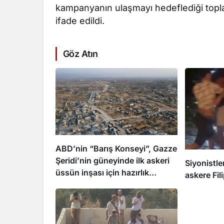
kampanyanın ulaşmayı hedeflediği topla
ifade edildi.
Göz Atın
ABD’nin “Barış Konseyi”, Gazze
Şeridi’nin güneyinde ilk askeri
Siyonistle
üssün inşası için hazırlık
askere Fili
yapıyor