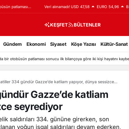
obüsün patlaması
Veri alınamadı!
USD
47,58
EURO
54,96
B
işi hayatını
KEŞFET
BÜLTENLER
Gündem
Ekonomi
Siyaset
Köşe Yazısı
Kültür-Sanat
da bir otobüsün patlaması sonucu ilk bilançoya göre iki kişi hayatını kaybe
katiller 334 gündür Gazze’de katliam yapıyor, dünya sessizce
or
 gündür Gazze’de katliam
zce seyrediyor
elik saldırıları 334. gününe girerken, son
lanan yoğun işgal saldırıları devam ederken,