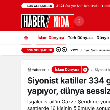
21:21
Suriye: Şam kırsalında bir ot
SON GELIŞMELER
sonucu ilk bilançoya göre iki k
kaybetti
İslam Dünyası
Türk Dünyası
Dünya
21:21
Suriye: Şam kırsalın
SON GELIŞMELER
İslam Dünyası
Haberler
Siyonist 
seyrediy
Siyonist katiller 334
yapıyor, dünya sessi
İşgalci israil'in Gazze Şeridi'ne yön
saatlerde 16 kişinin ölümüyle sonuç