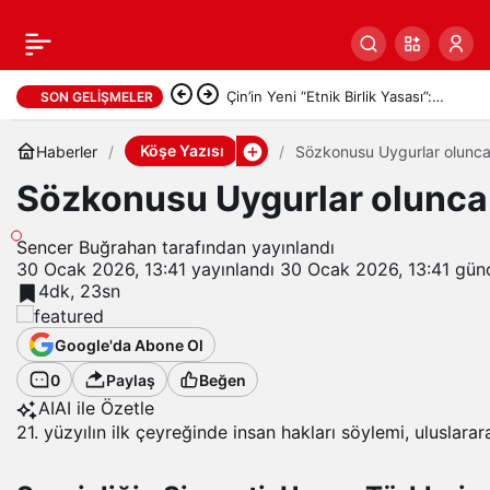
Çin’in Yeni “Etnik Birlik Yasası”:
SON GELIŞMELER
“Tek Kabul Edilebilir Çin Kimliği
Köşe Yazısı
Haberler
Sözkonusu Uygurlar olunca
Dayatılıyor”
Sözkonusu Uygurlar olunca
Sencer Buğrahan
tarafından yayınlandı
30 Ocak 2026, 13:41
yayınlandı
30 Ocak 2026, 13:41
günc
4dk, 23sn
Google'da Abone Ol
0
Paylaş
Beğen
AI
AI ile Özetle
21. yüzyılın ilk çeyreğinde insan hakları söylemi, uluslara