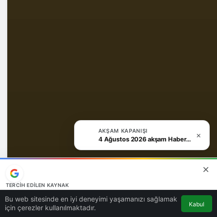
AKŞAM KAPANIŞI
4 Ağustos 2026 akşam Haber Bülteni
TERCIH EDILEN KAYNAK
Google'da bizi öne çıkarın
Bu web sitesinde en iyi deneyimi yaşamanızı sağlamak
Kabul
Kaynağı Ekle
için çerezler kullanılmaktadır.