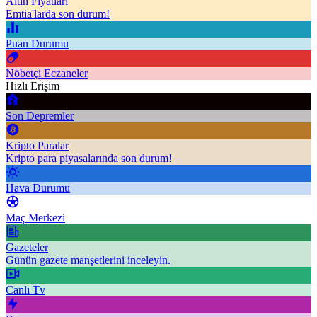
Altın Fiyatları
Emtia'larda son durum!
Puan Durumu
Nöbetçi Eczaneler
Hızlı Erişim
Son Depremler
Kripto Paralar
Kripto para piyasalarında son durum!
Hava Durumu
Maç Merkezi
Gazeteler
Günün gazete manşetlerini inceleyin.
Canlı Tv