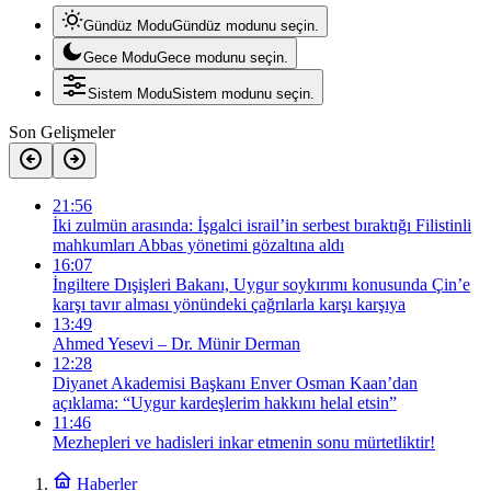
Gündüz Modu
Gündüz modunu seçin.
Gece Modu
Gece modunu seçin.
Sistem Modu
Sistem modunu seçin.
Son Gelişmeler
21:56
İki zulmün arasında: İşgalci israil’in serbest bıraktığı Filistinli
mahkumları Abbas yönetimi gözaltına aldı
16:07
İngiltere Dışişleri Bakanı, Uygur soykırımı konusunda Çin’e
karşı tavır alması yönündeki çağrılarla karşı karşıya
13:49
Ahmed Yesevi – Dr. Münir Derman
12:28
Diyanet Akademisi Başkanı Enver Osman Kaan’dan
açıklama: “Uygur kardeşlerim hakkını helal etsin”
11:46
Mezhepleri ve hadisleri inkar etmenin sonu mürtetliktir!
Haberler