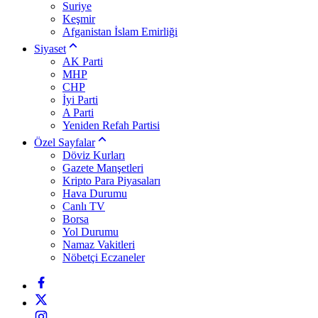
Suriye
Keşmir
Afganistan İslam Emirliği
Siyaset
AK Parti
MHP
CHP
İyi Parti
A Parti
Yeniden Refah Partisi
Özel Sayfalar
Döviz Kurları
Gazete Manşetleri
Kripto Para Piyasaları
Hava Durumu
Canlı TV
Borsa
Yol Durumu
Namaz Vakitleri
Nöbetçi Eczaneler