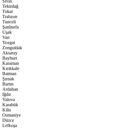
Sivas
Tekirdağ
Tokat
Trabzon
Tunceli
Şanlıurfa
Uşak
Van
Yozgat
Zonguldak
Aksaray
Bayburt
Karaman
Kırıkkale
Batman
Şırnak
Bartın
Ardahan
Iğdır
Yalova
Karabük
Kilis
Osmaniye
Düzce
Lefkoşa