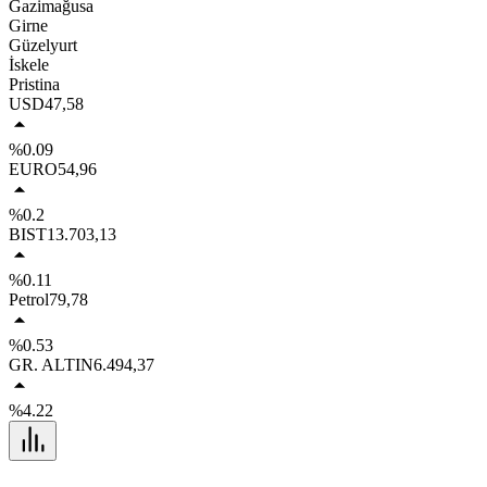
Gazimağusa
Girne
Güzelyurt
İskele
Pristina
USD
47,58
%0.09
EURO
54,96
%0.2
BIST
13.703,13
%0.11
Petrol
79,78
%0.53
GR. ALTIN
6.494,37
%4.22