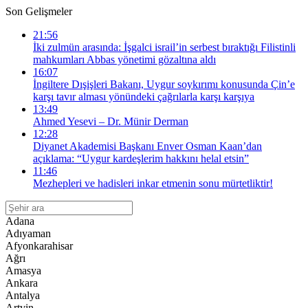
Son Gelişmeler
21:56
İki zulmün arasında: İşgalci israil’in serbest bıraktığı Filistinli
mahkumları Abbas yönetimi gözaltına aldı
16:07
İngiltere Dışişleri Bakanı, Uygur soykırımı konusunda Çin’e
karşı tavır alması yönündeki çağrılarla karşı karşıya
13:49
Ahmed Yesevi – Dr. Münir Derman
12:28
Diyanet Akademisi Başkanı Enver Osman Kaan’dan
açıklama: “Uygur kardeşlerim hakkını helal etsin”
11:46
Mezhepleri ve hadisleri inkar etmenin sonu mürtetliktir!
Adana
Adıyaman
Afyonkarahisar
Ağrı
Amasya
Ankara
Antalya
Artvin