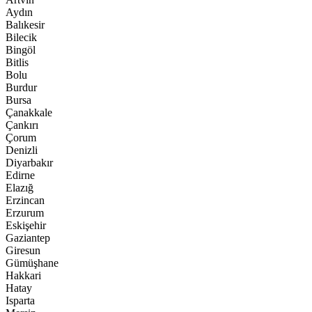
Aydın
Balıkesir
Bilecik
Bingöl
Bitlis
Bolu
Burdur
Bursa
Çanakkale
Çankırı
Çorum
Denizli
Diyarbakır
Edirne
Elazığ
Erzincan
Erzurum
Eskişehir
Gaziantep
Giresun
Gümüşhane
Hakkari
Hatay
Isparta