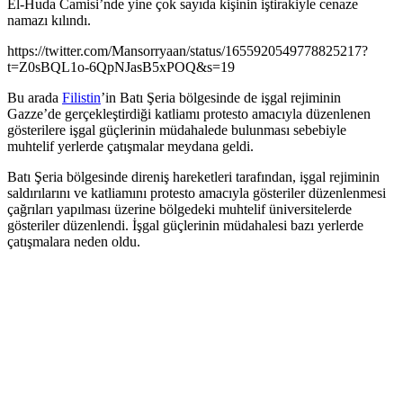
El-Huda Camisi’nde yine çok sayıda kişinin iştirakiyle cenaze
namazı kılındı.
https://twitter.com/Mansorryaan/status/1655920549778825217?
t=Z0sBQL1o-6QpNJasB5xPOQ&s=19
Bu arada
Filistin
’in Batı Şeria bölgesinde de işgal rejiminin
Gazze’de gerçekleştirdiği katliamı protesto amacıyla düzenlenen
gösterilere işgal güçlerinin müdahalede bulunması sebebiyle
muhtelif yerlerde çatışmalar meydana geldi.
Batı Şeria bölgesinde direniş hareketleri tarafından, işgal rejiminin
saldırılarını ve katliamını protesto amacıyla gösteriler düzenlenmesi
çağrıları yapılması üzerine bölgedeki muhtelif üniversitelerde
gösteriler düzenlendi. İşgal güçlerinin müdahalesi bazı yerlerde
çatışmalara neden oldu.