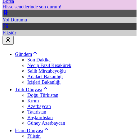
Borsa
Hisse senetlerinde son durum!
Yol Durumu
Fikstür
Gündem
Son Dakika
Necip Fazıl Kısakürek
Salih Mirzabeyoğlu
Adalaet Bakanlığı
İçişleri Bakanlığı
Türk Dünyası
Doğu Türkistan
Kırım
Azerbaycan
Tataristan
Başkurdistan
Güney Azerbaycan
İslam Dünyası
Filistin