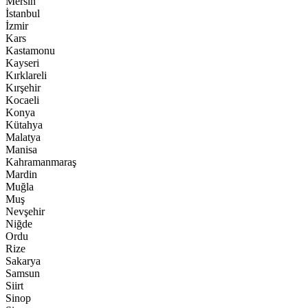
Mersin
İstanbul
İzmir
Kars
Kastamonu
Kayseri
Kırklareli
Kırşehir
Kocaeli
Konya
Kütahya
Malatya
Manisa
Kahramanmaraş
Mardin
Muğla
Muş
Nevşehir
Niğde
Ordu
Rize
Sakarya
Samsun
Siirt
Sinop