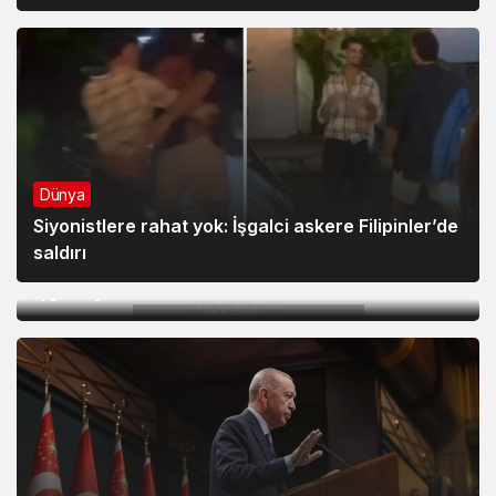
Dünya
Siyonistlere rahat yok: İşgalci askere Filipinler’de
Dünya
saldırı
Lübnan’ın güneyinde iki işgalci geberdi, yedi
işgalci yaralandı