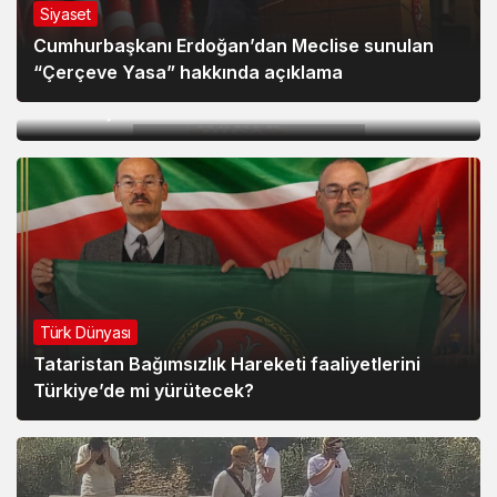
Siyaset
Cumhurbaşkanı Erdoğan’dan Meclise sunulan
Siyaset
“Çerçeve Yasa” hakkında açıklama
Bahçeli: Öcalan umuda, Ahmetler göreve,
Demirtaş evine dönmelidir
Türk Dünyası
Tataristan Bağımsızlık Hareketi faaliyetlerini
Türkiye’de mi yürütecek?