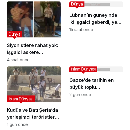
Dünya
Lübnan’ın güneyinde
iki işgalci geberdi, yedi
işgalci yaralandı
15 saat önce
Dünya
Siyonistlere rahat yok:
İşgalci askere
Filipinler’de saldırı
4 saat önce
İslam Dünyası
Gazze’de tarihin en
büyük toplu
cenazelerinden biri:
2 gün önce
İslam Dünyası
Bin günü aşkın sürenin
ardından enkazdan
Kudüs ve Batı Şeria’da
çıkarılan 112 şehit
yerleşimci teröristler
toprağa verildi
tarafından geniş çaplı
1 gün önce