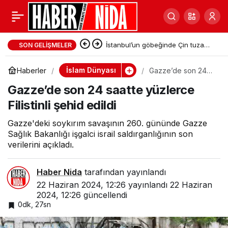
İstanbul’un göbeğinde Çin tuzağı:
SON GELIŞMELER
Uygur kardeşlerimizin dikkatine!
İslam Dünyası
Haberler
Gazze’de son 24
saatte yüzlerce
Gazze’de son 24 saatte yüzlerce
Filistinli şehid edildi
Filistinli şehid edildi
Gazze'deki soykırım savaşının 260. gününde Gazze
Sağlık Bakanlığı işgalci israil saldırganlığının son
verilerini açıkladı.
Haber Nida
tarafından yayınlandı
22 Haziran 2024, 12:26
yayınlandı
22 Haziran
2024, 12:26
güncellendi
0dk, 27sn