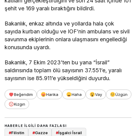
katliam gerçekleştirdiğini ve son 24 saat içinde 101
şehit ve 169 yaralı bıraktığını bildirdi.
Bakanlık, enkaz altında ve yollarda hala çok
sayıda kurban olduğu ve IOF’nin ambulans ve sivil
savunma ekiplerinin onlara ulaşmasını engellediği
konusunda uyardı.
Bakanlık, 7 Ekim 2023’ten bu yana “İsrail”
saldırısında toplam ölü sayısının 37.551’e, yaralı
sayısının ise 85.911’e yükseldiğini duyurdu.
Beğendim
Harika
Haha
Vay
Üzgün
Kızgın
HABERLE ILGILI DAHA FAZLASI
#
Filistin
#
Gazze
#
İşgalci İsrail