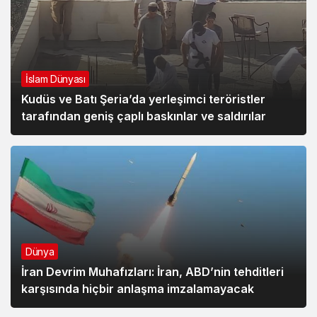
İslam Dünyası
Kudüs ve Batı Şeria’da yerleşimci teröristler
tarafından geniş çaplı baskınlar ve saldırılar
Dünya
İran Devrim Muhafızları: İran, ABD’nin tehditleri
karşısında hiçbir anlaşma imzalamayacak
Dünya
Trump’tan yine Hürmüz Boğazı tehdidi