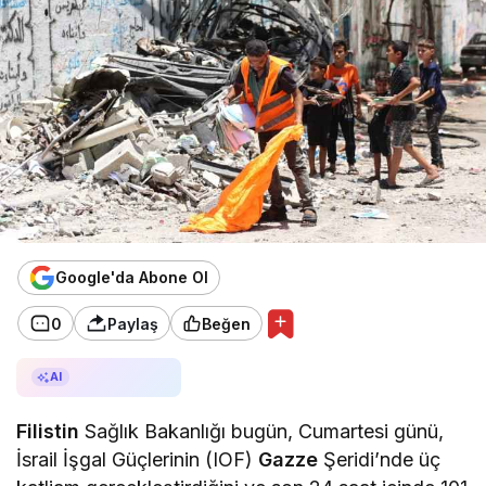
Google'da Abone Ol
0
Paylaş
Beğen
AI ile Özetle
AI
Filistin
Sağlık Bakanlığı bugün, Cumartesi günü,
İsrail İşgal Güçlerinin (IOF)
Gazze
Şeridi’nde üç