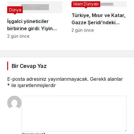
baskınlar ve saldırılar
İslam Dünyası
Dünya
Türkiye, Mısır ve Katar,
İşgalci yöneticiler
Gazze Şeridi’ndeki
birbirine girdi: Yiyin
“işgalci israil’in
2 gün önce
birbirinizi ete para
2 gün önce
aralıksız saldırılarını”
vermeyin…
kınadı
Bir Cevap Yaz
E-posta adresiniz yayınlanmayacak.
Gerekli alanlar
*
ile işaretlenmişlerdir
Yorumunuz
*