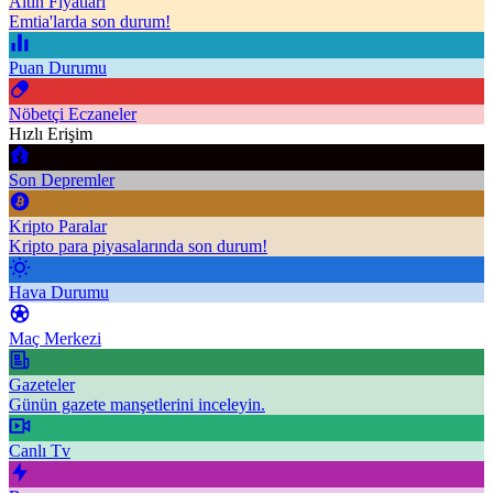
Altın Fiyatları
Emtia'larda son durum!
Puan Durumu
Nöbetçi Eczaneler
Hızlı Erişim
Son Depremler
Kripto Paralar
Kripto para piyasalarında son durum!
Hava Durumu
Maç Merkezi
Gazeteler
Günün gazete manşetlerini inceleyin.
Canlı Tv