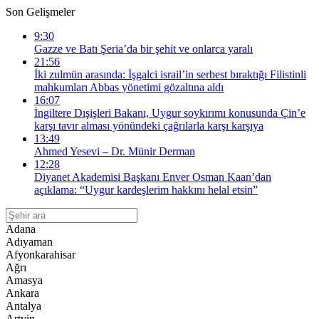
Son Gelişmeler
9:30
Gazze ve Batı Şeria’da bir şehit ve onlarca yaralı
21:56
İki zulmün arasında: İşgalci israil’in serbest bıraktığı Filistinli
mahkumları Abbas yönetimi gözaltına aldı
16:07
İngiltere Dışişleri Bakanı, Uygur soykırımı konusunda Çin’e
karşı tavır alması yönündeki çağrılarla karşı karşıya
13:49
Ahmed Yesevi – Dr. Münir Derman
12:28
Diyanet Akademisi Başkanı Enver Osman Kaan’dan
açıklama: “Uygur kardeşlerim hakkını helal etsin”
Adana
Adıyaman
Afyonkarahisar
Ağrı
Amasya
Ankara
Antalya
Artvin