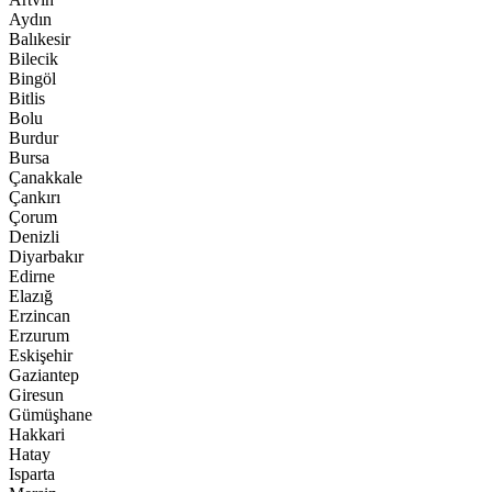
Aydın
Balıkesir
Bilecik
Bingöl
Bitlis
Bolu
Burdur
Bursa
Çanakkale
Çankırı
Çorum
Denizli
Diyarbakır
Edirne
Elazığ
Erzincan
Erzurum
Eskişehir
Gaziantep
Giresun
Gümüşhane
Hakkari
Hatay
Isparta