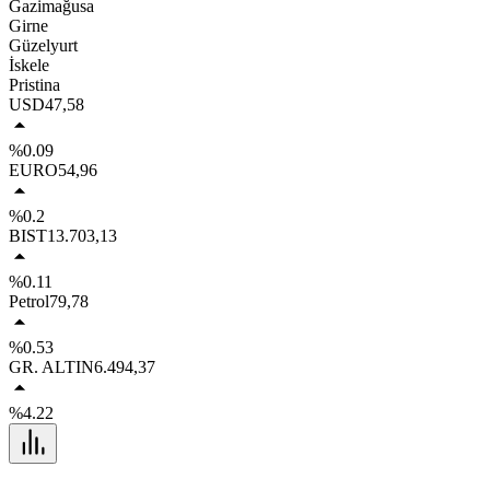
Gazimağusa
Girne
Güzelyurt
İskele
Pristina
USD
47,58
%0.09
EURO
54,96
%0.2
BIST
13.703,13
%0.11
Petrol
79,78
%0.53
GR. ALTIN
6.494,37
%4.22