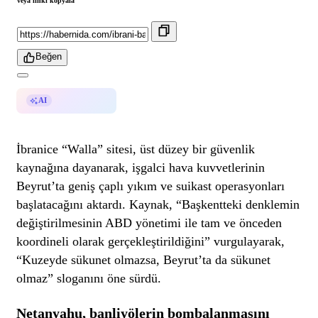
veya linki kopyala
Beğen
AI ile Özetle
AI
İbranice “Walla” sitesi, üst düzey bir güvenlik
kaynağına dayanarak, işgalci hava kuvvetlerinin
Beyrut’ta geniş çaplı yıkım ve suikast operasyonları
başlatacağını aktardı. Kaynak, “Başkentteki denklemin
değiştirilmesinin ABD yönetimi ile tam ve önceden
koordineli olarak gerçekleştirildiğini” vurgulayarak,
“Kuzeyde sükunet olmazsa, Beyrut’ta da sükunet
olmaz” sloganını öne sürdü.
Netanyahu, banliyölerin bombalanmasını