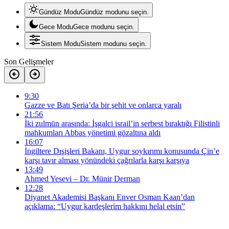
Gündüz Modu
Gündüz modunu seçin.
Gece Modu
Gece modunu seçin.
Sistem Modu
Sistem modunu seçin.
Son Gelişmeler
9:30
Gazze ve Batı Şeria’da bir şehit ve onlarca yaralı
21:56
İki zulmün arasında: İşgalci israil’in serbest bıraktığı Filistinli
mahkumları Abbas yönetimi gözaltına aldı
16:07
İngiltere Dışişleri Bakanı, Uygur soykırımı konusunda Çin’e
karşı tavır alması yönündeki çağrılarla karşı karşıya
13:49
Ahmed Yesevi – Dr. Münir Derman
12:28
Diyanet Akademisi Başkanı Enver Osman Kaan’dan
açıklama: “Uygur kardeşlerim hakkını helal etsin”