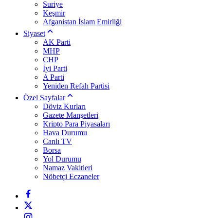
Suriye
Keşmir
Afganistan İslam Emirliği
Siyaset
AK Parti
MHP
CHP
İyi Parti
A Parti
Yeniden Refah Partisi
Özel Sayfalar
Döviz Kurları
Gazete Manşetleri
Kripto Para Piyasaları
Hava Durumu
Canlı TV
Borsa
Yol Durumu
Namaz Vakitleri
Nöbetçi Eczaneler