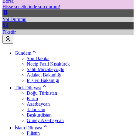
Borsa
Hisse senetlerinde son durum!
Yol Durumu
Fikstür
Gündem
Son Dakika
Necip Fazıl Kısakürek
Salih Mirzabeyoğlu
Adalaet Bakanlığı
İçişleri Bakanlığı
Türk Dünyası
Doğu Türkistan
Kırım
Azerbaycan
Tataristan
Başkurdistan
Güney Azerbaycan
İslam Dünyası
Filistin