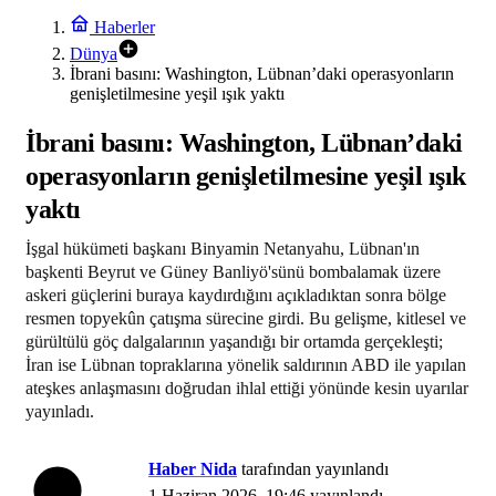
Haberler
Dünya
İbrani basını: Washington, Lübnan’daki operasyonların
genişletilmesine yeşil ışık yaktı
İbrani basını: Washington, Lübnan’daki
operasyonların genişletilmesine yeşil ışık
yaktı
İşgal hükümeti başkanı Binyamin Netanyahu, Lübnan'ın
başkenti Beyrut ve Güney Banliyö'sünü bombalamak üzere
askeri güçlerini buraya kaydırdığını açıkladıktan sonra bölge
resmen topyekûn çatışma sürecine girdi. Bu gelişme, kitlesel ve
gürültülü göç dalgalarının yaşandığı bir ortamda gerçekleşti;
İran ise Lübnan topraklarına yönelik saldırının ABD ile yapılan
ateşkes anlaşmasını doğrudan ihlal ettiği yönünde kesin uyarılar
yayınladı.
Haber Nida
tarafından yayınlandı
1 Haziran 2026, 19:46
yayınlandı