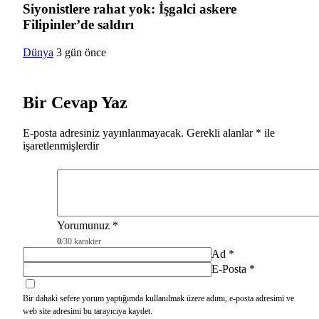
Siyonistlere rahat yok: İşgalci askere
Filipinler’de saldırı
Dünya
3 gün önce
Bir Cevap Yaz
E-posta adresiniz yayınlanmayacak.
Gerekli alanlar
*
ile
işaretlenmişlerdir
Yorumunuz
*
0
/30 karakter
Ad
*
E-Posta
*
Bir dahaki sefere yorum yaptığımda kullanılmak üzere adımı, e-posta adresimi ve
web site adresimi bu tarayıcıya kaydet.