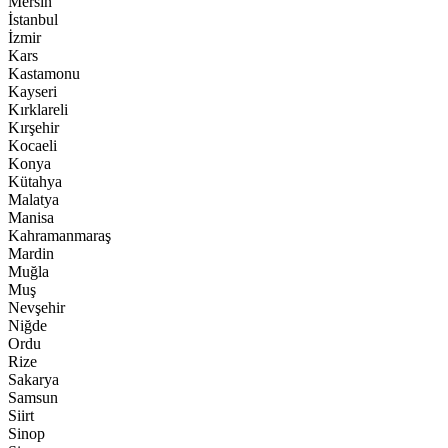
Mersin
İstanbul
İzmir
Kars
Kastamonu
Kayseri
Kırklareli
Kırşehir
Kocaeli
Konya
Kütahya
Malatya
Manisa
Kahramanmaraş
Mardin
Muğla
Muş
Nevşehir
Niğde
Ordu
Rize
Sakarya
Samsun
Siirt
Sinop