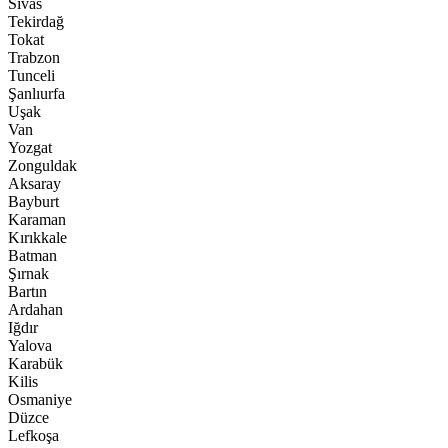
Sivas
Tekirdağ
Tokat
Trabzon
Tunceli
Şanlıurfa
Uşak
Van
Yozgat
Zonguldak
Aksaray
Bayburt
Karaman
Kırıkkale
Batman
Şırnak
Bartın
Ardahan
Iğdır
Yalova
Karabük
Kilis
Osmaniye
Düzce
Lefkoşa