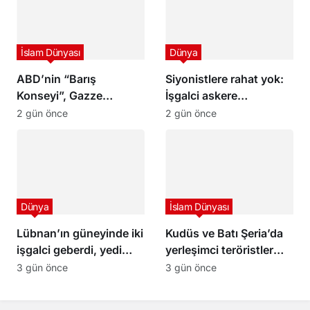
İslam Dünyası
Dünya
ABD’nin “Barış
Siyonistlere rahat yok:
Konseyi”, Gazze
İşgalci askere
Şeridi’nin güneyinde ilk
Filipinler’de saldırı
2 gün önce
2 gün önce
askeri üssün inşası için
hazırlık yapıyor
Dünya
İslam Dünyası
Lübnan’ın güneyinde iki
Kudüs ve Batı Şeria’da
işgalci geberdi, yedi
yerleşimci teröristler
işgalci yaralandı
tarafından geniş çaplı
3 gün önce
3 gün önce
baskınlar ve saldırılar