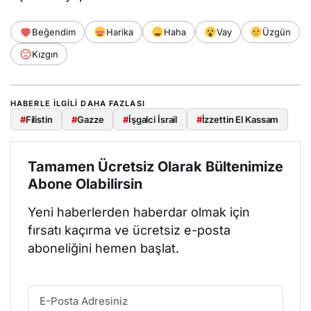
Beğendim
Harika
Haha
Vay
Üzgün
Kızgın
HABERLE ILGILI DAHA FAZLASI
#
Filistin
#
Gazze
#
İşgalci İsrail
#
İzzettin El Kassam
Tamamen Ücretsiz Olarak Bültenimize
Abone Olabilirsin
Yeni haberlerden haberdar olmak için
fırsatı kaçırma ve ücretsiz e-posta
aboneliğini hemen başlat.