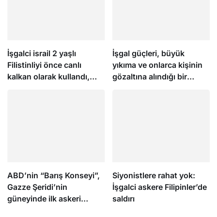
İşgalci israil 2 yaşlı
İşgal güçleri, büyük
Filistinliyi önce canlı
yıkıma ve onlarca kişinin
kalkan olarak kullandı,
gözaltına alındığı bir
sonra infaz etti
baskının ardından
Kalendiya’dan çekildi
ABD’nin “Barış Konseyi”,
Siyonistlere rahat yok:
Gazze Şeridi’nin
İşgalci askere Filipinler’de
güneyinde ilk askeri
saldırı
üssün inşası için hazırlık