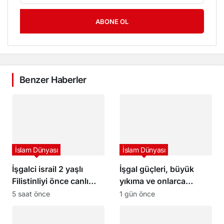
ABONE OL
Benzer Haberler
İslam Dünyası
İslam Dünyası
İşgalci israil 2 yaşlı
İşgal güçleri, büyük
Filistinliyi önce canlı
yıkıma ve onlarca
kalkan olarak kullandı,
kişinin gözaltına alındığı
5 saat önce
1 gün önce
sonra infaz etti
bir baskının ardından
Kalendiya’dan çekildi