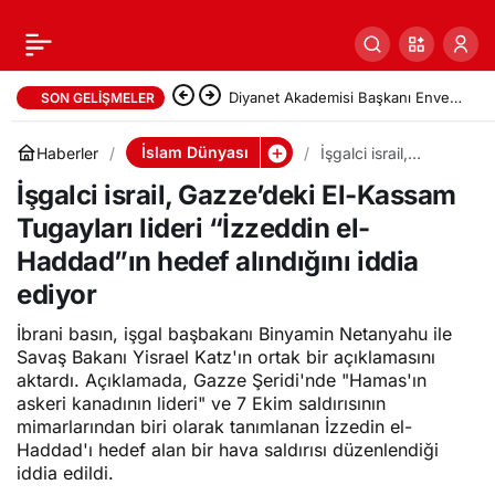
Diyanet Akademisi Başkanı Enver
SON GELIŞMELER
Osman Kaan’dan açıklama: “Uygur
İslam Dünyası
Haberler
İşgalci israil,
Gazze’deki El-
kardeşlerim hakkını helal etsin”
İşgalci israil, Gazze’deki El-Kassam
Kassam Tugayları
lideri “İzzeddin el-
Tugayları lideri “İzzeddin el-
Haddad”ın hedef
alındığını iddia
Haddad”ın hedef alındığını iddia
ediyor
ediyor
İbrani basın, işgal başbakanı Binyamin Netanyahu ile
Savaş Bakanı Yisrael Katz'ın ortak bir açıklamasını
aktardı. Açıklamada, Gazze Şeridi'nde "Hamas'ın
askeri kanadının lideri" ve 7 Ekim saldırısının
mimarlarından biri olarak tanımlanan İzzedin el-
Haddad'ı hedef alan bir hava saldırısı düzenlendiği
iddia edildi.