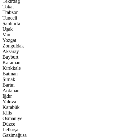
Tekirdağ
Tokat
Trabzon
Tunceli
Şanlıurfa
Uşak
Van
Yozgat
Zonguldak
Aksaray
Bayburt
Karaman
Kırıkkale
Batman
Şırnak
Bartın
Ardahan
Iğdır
Yalova
Karabük
Kilis
Osmaniye
Düzce
Lefkoşa
Gazimağusa