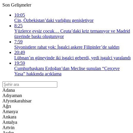
Son Gelişmeler
10:05
Çin, Özbekistan’daki varlığını genişletiyor
8:25
Yüzlerce evsiz çocuk… Ceuta’daki kriz tırmanıyor ve Madrid
üzerinde baskı oluşturuyor
7:59
Siyonistlere rahat yok: İşgalci askere Filipinler’de saldırı
20:49
Lübnan’ın güneyinde iki işgalci geberdi, yedi işgalci yaralandı
19:59
Cumhurbaşkanı Erdoğan’dan Meclise sunulan “Çerçeve
Yasa” hakkında açıklama
Adana
Adıyaman
Afyonkarahisar
Ağrı
Amasya
Ankara
Antalya
Artvin
Aydın