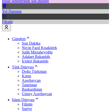
Hisse senetlerinde son durum!
Yol Durumu
Fikstür
Gündem
Son Dakika
Necip Fazıl Kısakürek
Salih Mirzabeyoğlu
Adalaet Bakanlığı
İçişleri Bakanlığı
Türk Dünyası
Doğu Türkistan
Kırım
Azerbaycan
Tataristan
Başkurdistan
Güney Azerbaycan
İslam Dünyası
Filistin
Suriye