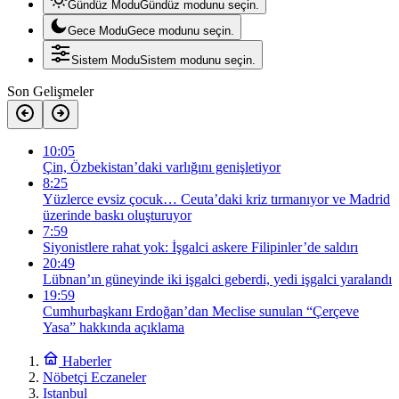
Gündüz Modu
Gündüz modunu seçin.
Gece Modu
Gece modunu seçin.
Sistem Modu
Sistem modunu seçin.
Son Gelişmeler
10:05
Çin, Özbekistan’daki varlığını genişletiyor
8:25
Yüzlerce evsiz çocuk… Ceuta’daki kriz tırmanıyor ve Madrid
üzerinde baskı oluşturuyor
7:59
Siyonistlere rahat yok: İşgalci askere Filipinler’de saldırı
20:49
Lübnan’ın güneyinde iki işgalci geberdi, yedi işgalci yaralandı
19:59
Cumhurbaşkanı Erdoğan’dan Meclise sunulan “Çerçeve
Yasa” hakkında açıklama
Haberler
Nöbetçi Eczaneler
Istanbul