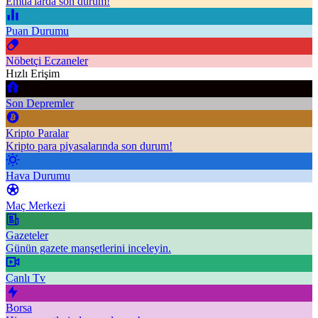
Emtia'larda son durum!
Puan Durumu
Nöbetçi Eczaneler
Hızlı Erişim
Son Depremler
Kripto Paralar
Kripto para piyasalarında son durum!
Hava Durumu
Maç Merkezi
Gazeteler
Günün gazete manşetlerini inceleyin.
Canlı Tv
Borsa