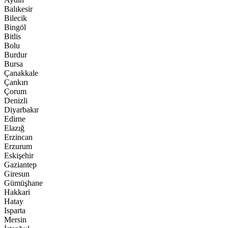
Balıkesir
Bilecik
Bingöl
Bitlis
Bolu
Burdur
Bursa
Çanakkale
Çankırı
Çorum
Denizli
Diyarbakır
Edirne
Elazığ
Erzincan
Erzurum
Eskişehir
Gaziantep
Giresun
Gümüşhane
Hakkari
Hatay
Isparta
Mersin