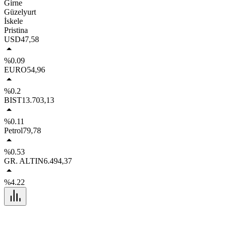
Girne
Güzelyurt
İskele
Pristina
USD
47,58
%0.09
EURO
54,96
%0.2
BIST
13.703,13
%0.11
Petrol
79,78
%0.53
GR. ALTIN
6.494,37
%4.22