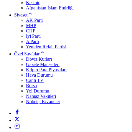
Keşmir
Afganistan İslam Emirliği
Siyaset
AK Parti
MHP
CHP
İyi Parti
A Parti
Yeniden Refah Partisi
Özel Sayfalar
Döviz Kurları
Gazete Manşetleri
Kripto Para Piyasaları
Hava Durumu
Canlı TV
Borsa
Yol Durumu
Namaz Vakitleri
Nöbetçi Eczaneler