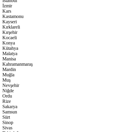
İstanbul
İzmir
Kars
Kastamonu
Kayseri
Kırklareli
Kırşehir
Kocaeli
Konya
Kütahya
Malatya
Manisa
Kahramanmaraş
Mardin
Muğla
Muş
Nevşehir
Niğde
Ordu
Rize
Sakarya
Samsun
Siirt
Sinop
Sivas