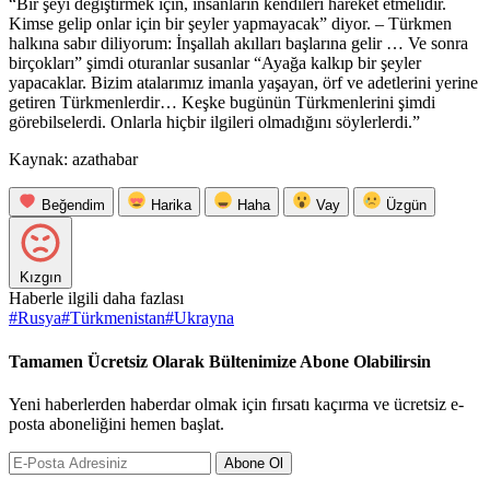
“Bir şeyi değiştirmek için, insanların kendileri hareket etmelidir.
Kimse gelip onlar için bir şeyler yapmayacak” diyor. – Türkmen
halkına sabır diliyorum: İnşallah akılları başlarına gelir … Ve sonra
birçokları” şimdi oturanlar susanlar “Ayağa kalkıp bir şeyler
yapacaklar. Bizim atalarımız imanla yaşayan, örf ve adetlerini yerine
getiren Türkmenlerdir… Keşke bugünün Türkmenlerini şimdi
görebilselerdi. Onlarla hiçbir ilgileri olmadığını söylerlerdi.”
Kaynak: azathabar
Beğendim
Harika
Haha
Vay
Üzgün
Kızgın
Haberle ilgili daha fazlası
#
Rusya
#
Türkmenistan
#
Ukrayna
Tamamen Ücretsiz Olarak Bültenimize Abone Olabilirsin
Yeni haberlerden haberdar olmak için fırsatı kaçırma ve ücretsiz e-
posta aboneliğini hemen başlat.
Abone Ol