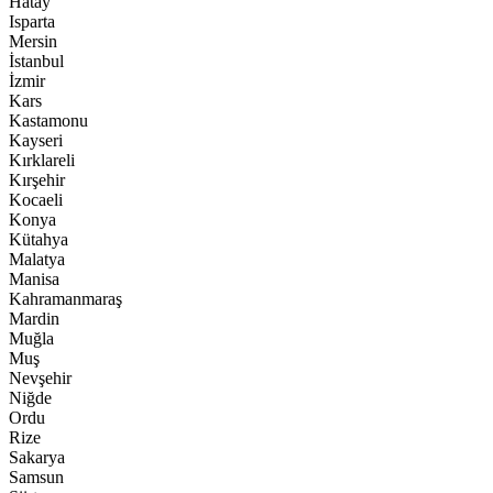
Hatay
Isparta
Mersin
İstanbul
İzmir
Kars
Kastamonu
Kayseri
Kırklareli
Kırşehir
Kocaeli
Konya
Kütahya
Malatya
Manisa
Kahramanmaraş
Mardin
Muğla
Muş
Nevşehir
Niğde
Ordu
Rize
Sakarya
Samsun