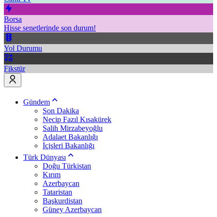
Borsa
Hisse senetlerinde son durum!
Yol Durumu
Fikstür
Gündem
Son Dakika
Necip Fazıl Kısakürek
Salih Mirzabeyoğlu
Adalaet Bakanlığı
İçişleri Bakanlığı
Türk Dünyası
Doğu Türkistan
Kırım
Azerbaycan
Tataristan
Başkurdistan
Güney Azerbaycan