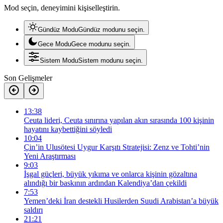
Mod seçin, deneyimini kişiselleştirin.
Gündüz Modu
Gündüz modunu seçin.
Gece Modu
Gece modunu seçin.
Sistem Modu
Sistem modunu seçin.
Son Gelişmeler
13:38
Ceuta lideri, Ceuta sınırına yapılan akın sırasında 100 kişinin
hayatını kaybettiğini söyledi
10:04
Çin’in Ulusötesi Uygur Karşıtı Stratejisi: Zenz ve Tohti’nin
Yeni Araştırması
9:03
İşgal güçleri, büyük yıkıma ve onlarca kişinin gözaltına
alındığı bir baskının ardından Kalendiya’dan çekildi
7:53
Yemen’deki İran destekli Husilerden Suudi Arabistan’a büyük
saldırı
21:21