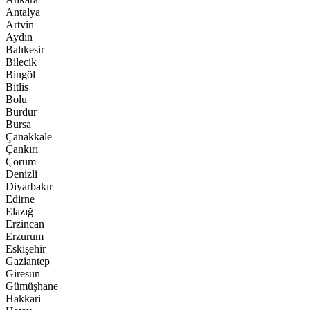
Antalya
Artvin
Aydın
Balıkesir
Bilecik
Bingöl
Bitlis
Bolu
Burdur
Bursa
Çanakkale
Çankırı
Çorum
Denizli
Diyarbakır
Edirne
Elazığ
Erzincan
Erzurum
Eskişehir
Gaziantep
Giresun
Gümüşhane
Hakkari