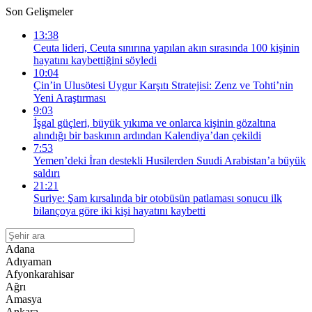
Son Gelişmeler
13:38
Ceuta lideri, Ceuta sınırına yapılan akın sırasında 100 kişinin
hayatını kaybettiğini söyledi
10:04
Çin’in Ulusötesi Uygur Karşıtı Stratejisi: Zenz ve Tohti’nin
Yeni Araştırması
9:03
İşgal güçleri, büyük yıkıma ve onlarca kişinin gözaltına
alındığı bir baskının ardından Kalendiya’dan çekildi
7:53
Yemen’deki İran destekli Husilerden Suudi Arabistan’a büyük
saldırı
21:21
Suriye: Şam kırsalında bir otobüsün patlaması sonucu ilk
bilançoya göre iki kişi hayatını kaybetti
Adana
Adıyaman
Afyonkarahisar
Ağrı
Amasya
Ankara