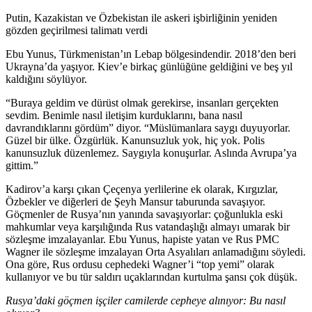
Putin, Kazakistan ve Özbekistan ile askeri işbirliğinin yeniden
gözden geçirilmesi talimatı verdi
Ebu Yunus, Türkmenistan’ın Lebap bölgesindendir. 2018’den beri
Ukrayna’da yaşıyor. Kiev’e birkaç günlüğüne geldiğini ve beş yıl
kaldığını söylüyor.
“Buraya geldim ve dürüst olmak gerekirse, insanları gerçekten
sevdim. Benimle nasıl iletişim kurduklarını, bana nasıl
davrandıklarını gördüm” diyor. “Müslümanlara saygı duyuyorlar.
Güzel bir ülke. Özgürlük. Kanunsuzluk yok, hiç yok. Polis
kanunsuzluk düzenlemez. Saygıyla konuşurlar. Aslında Avrupa’ya
gittim.”
Kadirov’a karşı çıkan Çeçenya yerlilerine ek olarak, Kırgızlar,
Özbekler ve diğerleri de Şeyh Mansur taburunda savaşıyor.
Göçmenler de Rusya’nın yanında savaşıyorlar: çoğunlukla eski
mahkumlar veya karşılığında Rus vatandaşlığı almayı umarak bir
sözleşme imzalayanlar. Ebu Yunus, hapiste yatan ve Rus PMC
Wagner ile sözleşme imzalayan Orta Asyalıları anlamadığını söyledi.
Ona göre, Rus ordusu cephedeki Wagner’i “top yemi” olarak
kullanıyor ve bu tür saldırı uçaklarından kurtulma şansı çok düşük.
Rusya’daki göçmen işçiler camilerde cepheye alınıyor: Bu nasıl