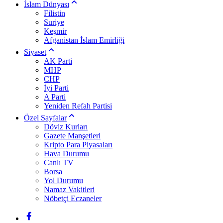
İslam Dünyası
Filistin
Suriye
Keşmir
Afganistan İslam Emirliği
Siyaset
AK Parti
MHP
CHP
İyi Parti
A Parti
Yeniden Refah Partisi
Özel Sayfalar
Döviz Kurları
Gazete Manşetleri
Kripto Para Piyasaları
Hava Durumu
Canlı TV
Borsa
Yol Durumu
Namaz Vakitleri
Nöbetçi Eczaneler