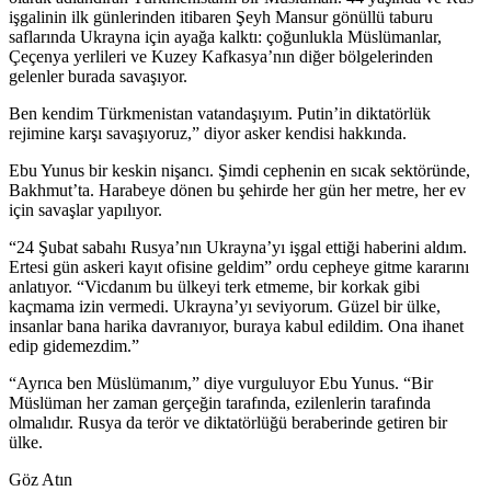
işgalinin ilk günlerinden itibaren Şeyh Mansur gönüllü taburu
saflarında Ukrayna için ayağa kalktı: çoğunlukla Müslümanlar,
Çeçenya yerlileri ve Kuzey Kafkasya’nın diğer bölgelerinden
gelenler burada savaşıyor.
Ben kendim Türkmenistan vatandaşıyım. Putin’in diktatörlük
rejimine karşı savaşıyoruz,” diyor asker kendisi hakkında.
Ebu Yunus bir keskin nişancı. Şimdi cephenin en sıcak sektöründe,
Bakhmut’ta. Harabeye dönen bu şehirde her gün her metre, her ev
için savaşlar yapılıyor.
“24 Şubat sabahı Rusya’nın Ukrayna’yı işgal ettiği haberini aldım.
Ertesi gün askeri kayıt ofisine geldim” ordu cepheye gitme kararını
anlatıyor. “Vicdanım bu ülkeyi terk etmeme, bir korkak gibi
kaçmama izin vermedi. Ukrayna’yı seviyorum. Güzel bir ülke,
insanlar bana harika davranıyor, buraya kabul edildim. Ona ihanet
edip gidemezdim.”
“Ayrıca ben Müslümanım,” diye vurguluyor Ebu Yunus. “Bir
Müslüman her zaman gerçeğin tarafında, ezilenlerin tarafında
olmalıdır. Rusya da terör ve diktatörlüğü beraberinde getiren bir
ülke.
Göz Atın