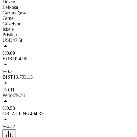
Düzce
Lefkoşa
Gazimağusa
Girne
Güzelyurt
İskele
Pristina
USD
47,58
%0.09
EURO
54,96
%0.2
BIST
13.703,13
%0.11
Petrol
79,78
%0.53
GR. ALTIN
6.494,37
%4.22