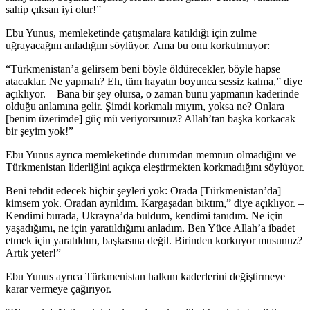
sahip çıksan iyi olur!”
Ebu Yunus, memleketinde çatışmalara katıldığı için zulme
uğrayacağını anladığını söylüyor. Ama bu onu korkutmuyor:
“Türkmenistan’a gelirsem beni böyle öldürecekler, böyle hapse
atacaklar. Ne yapmalı? Eh, tüm hayatın boyunca sessiz kalma,” diye
açıklıyor. – Bana bir şey olursa, o zaman bunu yapmanın kaderinde
olduğu anlamına gelir. Şimdi korkmalı mıyım, yoksa ne? Onlara
[benim üzerimde] güç mü veriyorsunuz? Allah’tan başka korkacak
bir şeyim yok!”
Ebu Yunus ayrıca memleketinde durumdan memnun olmadığını ve
Türkmenistan liderliğini açıkça eleştirmekten korkmadığını söylüyor.
Beni tehdit edecek hiçbir şeyleri yok: Orada [Türkmenistan’da]
kimsem yok. Oradan ayrıldım. Kargaşadan bıktım,” diye açıklıyor. –
Kendimi burada, Ukrayna’da buldum, kendimi tanıdım. Ne için
yaşadığımı, ne için yaratıldığımı anladım. Ben Yüce Allah’a ibadet
etmek için yaratıldım, başkasına değil. Birinden korkuyor musunuz?
Artık yeter!”
Ebu Yunus ayrıca Türkmenistan halkını kaderlerini değiştirmeye
karar vermeye çağırıyor.