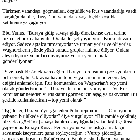
oluyor?
Türkmen vatandaşı, göçmenleri, özgürlük ve Rus vatandaşlığı vaadi
karşılığında bile, Rusya’nın yanında savaşa hiçbir koşulda
katılmamaya çağırıyor:
Ebu Yunus, “Buraya gidip savaşa gidip ölmektense aynı terime
hizmet etmek daha iyidir. Orada dehşet yaşanıyor. “Korku devam
ediyor. Sadece aptalca tırmanıyorlar ve tırmanıyorlar ve ölüyorlar.
Wagnercilerin yüzde yüzü burada gruplar halinde ölüyor. Onlara
ateş ediyoruz ve onları dövüyoruz ve top yemi olarak
gönderiliyorlar.”
“Size basit bir örnek vereceğim. Ukrayna ordusunun pozisyonlarını
belirlemek, bir Ukrayna havan topu veya tankının nereden ateş
ettiğini anlamak için, Rus komutanlar, on Wagnerian’ı top yemi
olarak gönderiyorlar.” – Ukraynalılar onlara vuruyor … Ve Rus
komutanlar nereden vurduklarını görmek için aşağıya bakıyorlar. Bu
şekilde kullanılacaksın – top yemi olarak.”
“İşgalciler, Ukrayna’yı işgal eden Putin rejimidir…… Ölmüyorlar,
yabancı bir ülkede ölüyorlar” diye vurguluyor. “Bir camide çekilmiş
bir video gördüm: [savaşa katılma karşılığında] vatandaşlık çağrısı
yapıyorlar. Buraya Rusya Federasyonu vatandaşlığı almak için
savaşmak isteyenlere şunu söyleyeceğim. : Vurup gideceğini
sanıyorsan, boşuna düşünüyorsun. Bırak gitsin. Ülkene, vatanına