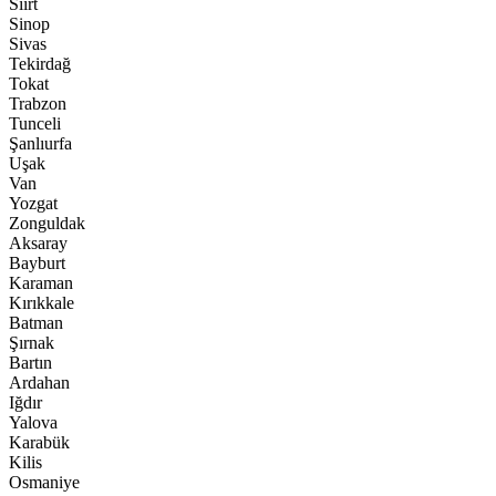
Siirt
Sinop
Sivas
Tekirdağ
Tokat
Trabzon
Tunceli
Şanlıurfa
Uşak
Van
Yozgat
Zonguldak
Aksaray
Bayburt
Karaman
Kırıkkale
Batman
Şırnak
Bartın
Ardahan
Iğdır
Yalova
Karabük
Kilis
Osmaniye