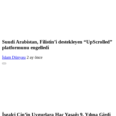
Suudi Arabistan, Filistin’i destekleyen “UpScrolled”
platformunu engelledi
İslam Dünyası
2 ay önce
İşgalci Çin’in Uygurlara Hac Yasağı 9. Yılına Girdi