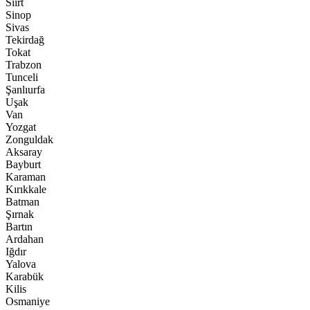
Siirt
Sinop
Sivas
Tekirdağ
Tokat
Trabzon
Tunceli
Şanlıurfa
Uşak
Van
Yozgat
Zonguldak
Aksaray
Bayburt
Karaman
Kırıkkale
Batman
Şırnak
Bartın
Ardahan
Iğdır
Yalova
Karabük
Kilis
Osmaniye