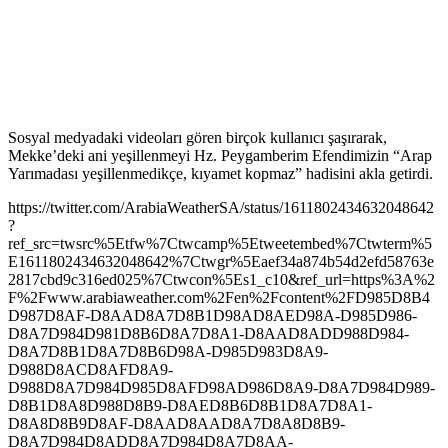
Sosyal medyadaki videoları gören birçok kullanıcı şaşırarak,
Mekke’deki ani yeşillenmeyi Hz. Peygamberim Efendimizin “Arap
Yarımadası yeşillenmedikçe, kıyamet kopmaz” hadisini akla getirdi.
https://twitter.com/ArabiaWeatherSA/status/1611802434632048642
?
ref_src=twsrc%5Etfw%7Ctwcamp%5Etweetembed%7Ctwterm%5
E1611802434632048642%7Ctwgr%5Eaef34a874b54d2efd58763e
2817cbd9c316ed025%7Ctwcon%5Es1_c10&ref_url=https%3A%2
F%2Fwww.arabiaweather.com%2Fen%2Fcontent%2FD985D8B4
D987D8AF-D8AAD8A7D8B1D98AD8AED98A-D985D986-
D8A7D984D981D8B6D8A7D8A1-D8AAD8ADD988D984-
D8A7D8B1D8A7D8B6D98A-D985D983D8A9-
D988D8ACD8AFD8A9-
D988D8A7D984D985D8AFD98AD986D8A9-D8A7D984D989-
D8B1D8A8D988D8B9-D8AED8B6D8B1D8A7D8A1-
D8A8D8B9D8AF-D8AAD8AAD8A7D8A8D8B9-
D8A7D984D8ADD8A7D984D8A7D8AA-