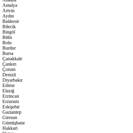
Antalya
Artvin
Aydın
Balıkesir
Bilecik
Bingöl
Bitlis
Bolu
Burdur
Bursa
Çanakkale
Çankırı
Çorum
Denizli
Diyarbakır
Edirne
Elazığ
Erzincan
Erzurum
Eskişehir
Gaziantep
Giresun
Gümüşhane
Hakkari