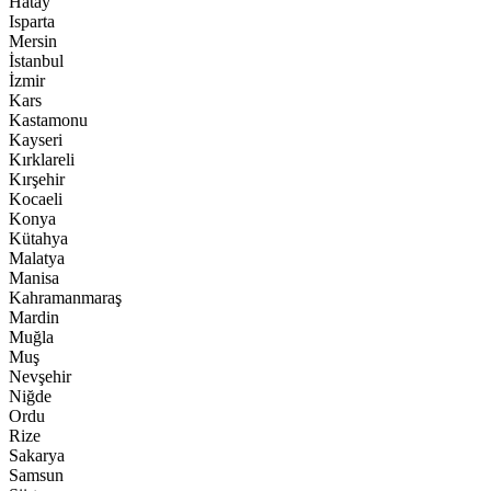
Hatay
Isparta
Mersin
İstanbul
İzmir
Kars
Kastamonu
Kayseri
Kırklareli
Kırşehir
Kocaeli
Konya
Kütahya
Malatya
Manisa
Kahramanmaraş
Mardin
Muğla
Muş
Nevşehir
Niğde
Ordu
Rize
Sakarya
Samsun