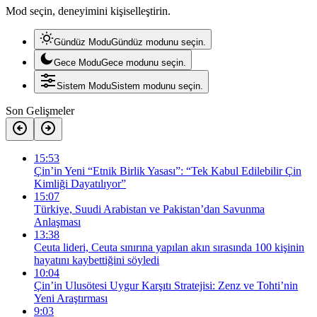
Mod seçin, deneyimini kişiselleştirin.
Gündüz Modu
Gündüz modunu seçin.
Gece Modu
Gece modunu seçin.
Sistem Modu
Sistem modunu seçin.
Son Gelişmeler
15:53
Çin’in Yeni “Etnik Birlik Yasası”: “Tek Kabul Edilebilir Çin
Kimliği Dayatılıyor”
15:07
Türkiye, Suudi Arabistan ve Pakistan’dan Savunma
Anlaşması
13:38
Ceuta lideri, Ceuta sınırına yapılan akın sırasında 100 kişinin
hayatını kaybettiğini söyledi
10:04
Çin’in Ulusötesi Uygur Karşıtı Stratejisi: Zenz ve Tohti’nin
Yeni Araştırması
9:03