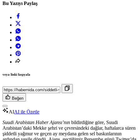
Bu Yazıyı Paylaş
veya linki kopyala
Beğen
AI
AI ile Özetle
Suudi Arabistan Haber Ajansı’nın
bildirdiğine göre, Suudi
Arabistan’daki Mekke şehri ve çevresindeki dağlar, haftalarca süren
şiddetli yağmur ve geçen ay meydana gelen sel baskınlarının
ardından yeşile döndü. Ajans, geçtiğimiz Perşembe günü Twitter’da