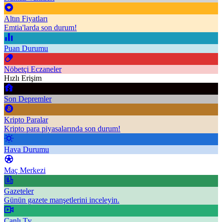
Altın Fiyatları
Emtia'larda son durum!
Puan Durumu
Nöbetçi Eczaneler
Hızlı Erişim
Son Depremler
Kripto Paralar
Kripto para piyasalarında son durum!
Hava Durumu
Maç Merkezi
Gazeteler
Günün gazete manşetlerini inceleyin.
Canlı Tv