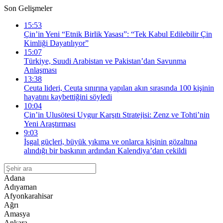
Son Gelişmeler
15:53
Çin’in Yeni “Etnik Birlik Yasası”: “Tek Kabul Edilebilir Çin
Kimliği Dayatılıyor”
15:07
Türkiye, Suudi Arabistan ve Pakistan’dan Savunma
Anlaşması
13:38
Ceuta lideri, Ceuta sınırına yapılan akın sırasında 100 kişinin
hayatını kaybettiğini söyledi
10:04
Çin’in Ulusötesi Uygur Karşıtı Stratejisi: Zenz ve Tohti’nin
Yeni Araştırması
9:03
İşgal güçleri, büyük yıkıma ve onlarca kişinin gözaltına
alındığı bir baskının ardından Kalendiya’dan çekildi
Adana
Adıyaman
Afyonkarahisar
Ağrı
Amasya
Ankara