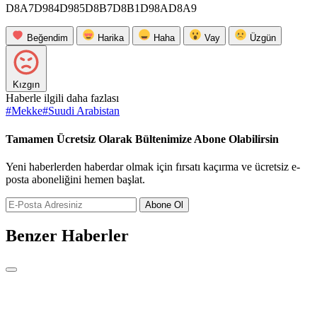
D8A7D984D985D8B7D8B1D98AD8A9
Beğendim
Harika
Haha
Vay
Üzgün
Kızgın
Haberle ilgili daha fazlası
#
Mekke
#
Suudi Arabistan
Tamamen Ücretsiz Olarak Bültenimize Abone Olabilirsin
Yeni haberlerden haberdar olmak için fırsatı kaçırma ve ücretsiz e-
posta aboneliğini hemen başlat.
Abone Ol
Benzer Haberler