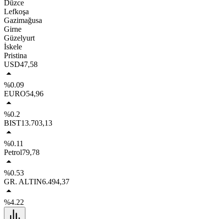
Düzce
Lefkoşa
Gazimağusa
Girne
Güzelyurt
İskele
Pristina
USD
47,58
%0.09
EURO
54,96
%0.2
BIST
13.703,13
%0.11
Petrol
79,78
%0.53
GR. ALTIN
6.494,37
%4.22