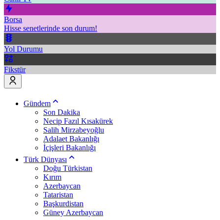
Borsa
Hisse senetlerinde son durum!
Yol Durumu
Fikstür
Gündem
Son Dakika
Necip Fazıl Kısakürek
Salih Mirzabeyoğlu
Adalaet Bakanlığı
İçişleri Bakanlığı
Türk Dünyası
Doğu Türkistan
Kırım
Azerbaycan
Tataristan
Başkurdistan
Güney Azerbaycan