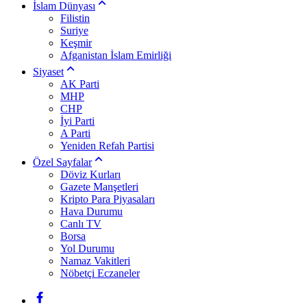
İslam Dünyası
Filistin
Suriye
Keşmir
Afganistan İslam Emirliği
Siyaset
AK Parti
MHP
CHP
İyi Parti
A Parti
Yeniden Refah Partisi
Özel Sayfalar
Döviz Kurları
Gazete Manşetleri
Kripto Para Piyasaları
Hava Durumu
Canlı TV
Borsa
Yol Durumu
Namaz Vakitleri
Nöbetçi Eczaneler