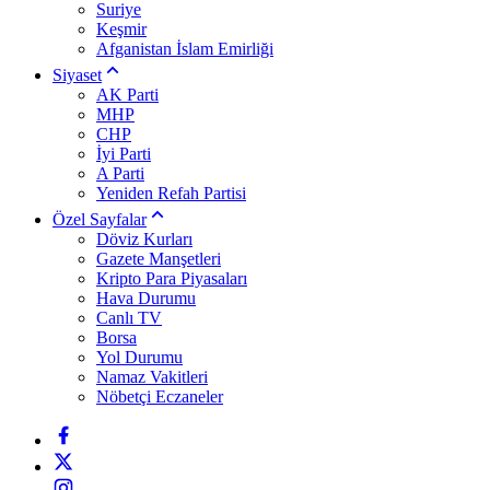
Suriye
Keşmir
Afganistan İslam Emirliği
Siyaset
AK Parti
MHP
CHP
İyi Parti
A Parti
Yeniden Refah Partisi
Özel Sayfalar
Döviz Kurları
Gazete Manşetleri
Kripto Para Piyasaları
Hava Durumu
Canlı TV
Borsa
Yol Durumu
Namaz Vakitleri
Nöbetçi Eczaneler