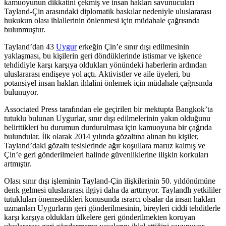
kamuoyunun dikkatini çekmiş ve insan hakları savunucuları
Tayland-Çin arasındaki diplomatik baskılar nedeniyle uluslararası
hukukun olası ihlallerinin önlenmesi için müdahale çağrısında
bulunmuştur.
Tayland’dan 43
Uygur
erkeğin Çin’e sınır dışı edilmesinin
yaklaşması, bu kişilerin geri döndüklerinde istismar ve işkence
tehdidiyle karşı karşıya oldukları yönündeki haberlerin ardından
uluslararası endişeye yol açtı. Aktivistler ve aile üyeleri, bu
potansiyel insan hakları ihlalini önlemek için müdahale çağrısında
bulunuyor.
Associated Press tarafından ele geçirilen bir mektupta Bangkok’ta
tutuklu bulunan Uygurlar, sınır dışı edilmelerinin yakın olduğunu
belirttikleri bu durumun durdurulması için kamuoyuna bir çağrıda
bulundular. İlk olarak 2014 yılında gözaltına alınan bu kişiler,
Tayland’daki gözaltı tesislerinde ağır koşullara maruz kalmış ve
Çin’e geri gönderilmeleri halinde güvenliklerine ilişkin korkuları
artmıştır.
Olası sınır dışı işleminin Tayland-Çin ilişkilerinin 50. yıldönümüne
denk gelmesi uluslararası ilgiyi daha da arttırıyor. Taylandlı yetkililer
tutukluları önemsedikleri konusunda ısrarcı olsalar da insan hakları
uzmanları Uygurların geri gönderilmesinin, bireyleri ciddi tehditlerle
karşı karşıya oldukları ülkelere geri gönderilmekten koruyan