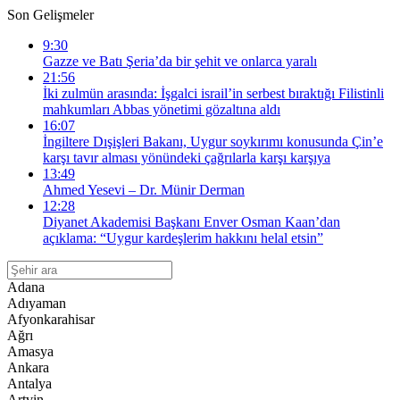
Son Gelişmeler
9:30
Gazze ve Batı Şeria’da bir şehit ve onlarca yaralı
21:56
İki zulmün arasında: İşgalci israil’in serbest bıraktığı Filistinli
mahkumları Abbas yönetimi gözaltına aldı
16:07
İngiltere Dışişleri Bakanı, Uygur soykırımı konusunda Çin’e
karşı tavır alması yönündeki çağrılarla karşı karşıya
13:49
Ahmed Yesevi – Dr. Münir Derman
12:28
Diyanet Akademisi Başkanı Enver Osman Kaan’dan
açıklama: “Uygur kardeşlerim hakkını helal etsin”
Adana
Adıyaman
Afyonkarahisar
Ağrı
Amasya
Ankara
Antalya
Artvin