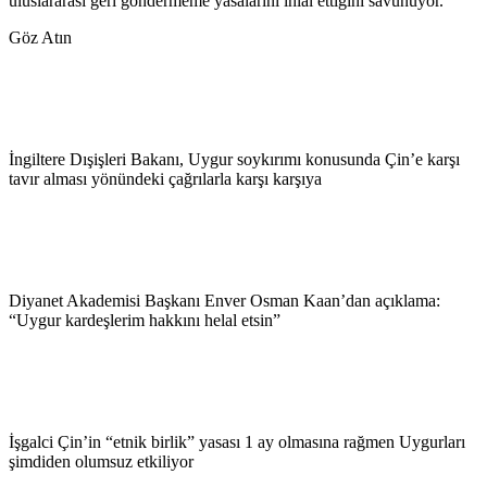
uluslararası geri göndermeme yasalarını ihlal ettiğini savunuyor.
Göz Atın
İngiltere Dışişleri Bakanı, Uygur soykırımı konusunda Çin’e karşı
tavır alması yönündeki çağrılarla karşı karşıya
Diyanet Akademisi Başkanı Enver Osman Kaan’dan açıklama:
“Uygur kardeşlerim hakkını helal etsin”
İşgalci Çin’in “etnik birlik” yasası 1 ay olmasına rağmen Uygurları
şimdiden olumsuz etkiliyor