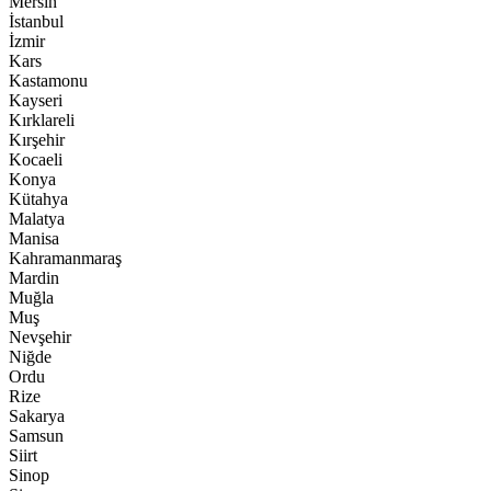
Mersin
İstanbul
İzmir
Kars
Kastamonu
Kayseri
Kırklareli
Kırşehir
Kocaeli
Konya
Kütahya
Malatya
Manisa
Kahramanmaraş
Mardin
Muğla
Muş
Nevşehir
Niğde
Ordu
Rize
Sakarya
Samsun
Siirt
Sinop