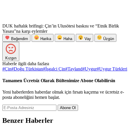
DUK haftalık brifingi: Çin’in Ulusötesi baskısı ve “Etnik Birlik
Yasası”na karşı eylemler
Beğendim
Harika
Haha
Vay
Üzgün
Kızgın
Haberle ilgili daha fazlası
#
Çin
#
Doğu Türkistan
#
İşgalci Çin
#
Tayland
#
Uygur
#
Uygur Türkleri
Tamamen Ücretsiz Olarak Bültenimize Abone Olabilirsin
Yeni haberlerden haberdar olmak için fırsatı kaçırma ve ücretsiz e-
posta aboneliğini hemen başlat.
Abone Ol
Benzer Haberler