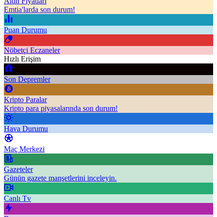
Altın Fiyatları
Emtia'larda son durum!
Puan Durumu
Nöbetçi Eczaneler
Hızlı Erişim
Son Depremler
Kripto Paralar
Kripto para piyasalarında son durum!
Hava Durumu
Maç Merkezi
Gazeteler
Günün gazete manşetlerini inceleyin.
Canlı Tv