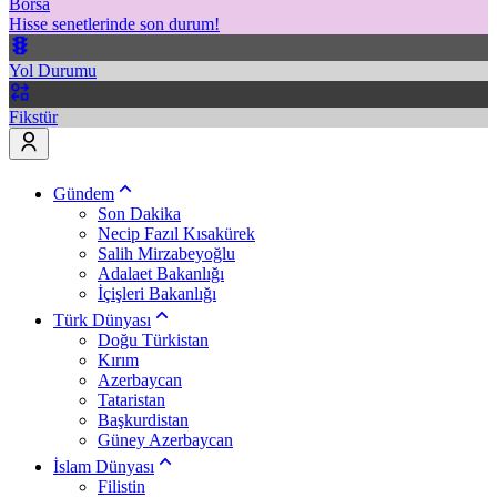
Borsa
Hisse senetlerinde son durum!
Yol Durumu
Fikstür
Gündem
Son Dakika
Necip Fazıl Kısakürek
Salih Mirzabeyoğlu
Adalaet Bakanlığı
İçişleri Bakanlığı
Türk Dünyası
Doğu Türkistan
Kırım
Azerbaycan
Tataristan
Başkurdistan
Güney Azerbaycan
İslam Dünyası
Filistin