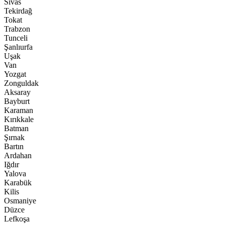
Sivas
Tekirdağ
Tokat
Trabzon
Tunceli
Şanlıurfa
Uşak
Van
Yozgat
Zonguldak
Aksaray
Bayburt
Karaman
Kırıkkale
Batman
Şırnak
Bartın
Ardahan
Iğdır
Yalova
Karabük
Kilis
Osmaniye
Düzce
Lefkoşa