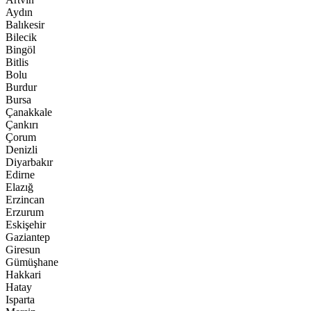
Aydın
Balıkesir
Bilecik
Bingöl
Bitlis
Bolu
Burdur
Bursa
Çanakkale
Çankırı
Çorum
Denizli
Diyarbakır
Edirne
Elazığ
Erzincan
Erzurum
Eskişehir
Gaziantep
Giresun
Gümüşhane
Hakkari
Hatay
Isparta