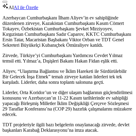
AI
AI ile Özetle
Azerbaycan Cumhurbaşkanı İlham Aliyev’in ev sahipliğinde
düzenlenen zirveye, Kazakistan Cumhurbaşkanı Kasım Cömert
Tokayev, Özbekistan Cumhurbaşkanı Şevket Mirziyoyev,
Kırgızistan Cumhurbaşkanı Sadır Caparov, KKTC Cumhurbaşkanı
Ersin Tatar, Macaristan Başbakanı Viktor Orban ve TDT Genel
Sekreteri Büyükelçi Kubanıçbek Ömüraliyev katıldı.
Zirvede, Türkiye’yi Cumhurbaşkanı Yardımcısı Cevdet Yılmaz
temsil etti. Yılmaz’a, Dışişleri Bakanı Hakan Fidan eşlik etti.
Aliyev, “Ulaştırma Bağlantısı ve İklim Hareketi ile Sürdürülebilir
Bir Gelecek İnşa Etmek” temalı zirveye katılan liderleri tek tek
karşıladı. Liderler, daha sonra toplantı salonuna geçti.
Liderler, Orta Koridor’un ve diğer ulaşım bağlarının güçlendirilmesi
konusunu ve Azerbaycan’ın 11-22 Kasım tarihlerinde ev sahipliği
yapacağı Birleşmiş Milletler İklim Değişikliği Çerçeve Sözleşmesi
29 Taraflar Konferansı’na (COP 29) hazırlık çalışmalarını müzakere
edecek.
TDT projeleriyle ilgili bazı belgelerin onaylanacağı zirvede, devlet
başkanları Karabağ Deklarasyonu’na imza atacak.