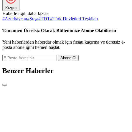
Kızgın
Haberle ilgili daha fazlası
#
Azerbaycan
#
Şuşa
#
TDT
#
Türk Devletleri Teşkilatı
Tamamen Ücretsiz Olarak Bültenimize Abone Olabilirsin
Yeni haberlerden haberdar olmak için fırsatı kaçırma ve ücretsiz e-
posta aboneliğini hemen başlat.
Abone Ol
Benzer Haberler