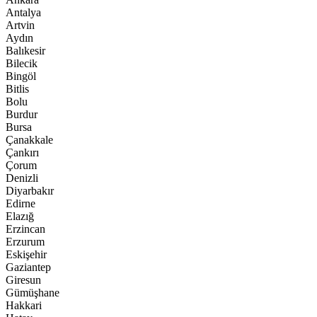
Antalya
Artvin
Aydın
Balıkesir
Bilecik
Bingöl
Bitlis
Bolu
Burdur
Bursa
Çanakkale
Çankırı
Çorum
Denizli
Diyarbakır
Edirne
Elazığ
Erzincan
Erzurum
Eskişehir
Gaziantep
Giresun
Gümüşhane
Hakkari