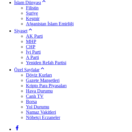
İslam Dünyası
Filistin
Suriye
Keşmir
Afganistan İslam Emirliği
Siyaset
AK Parti
MHP
CHP
İyi Parti
A Parti
Yeniden Refah Partisi
Özel Sayfalar
Döviz Kurları
Gazete Manşetleri
Kripto Para Piyasaları
Hava Durumu
Canlı TV
Borsa
Yol Durumu
Namaz Vakitleri
Nöbetçi Eczaneler