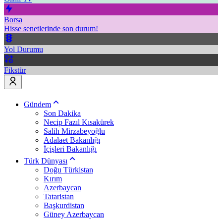
Borsa
Hisse senetlerinde son durum!
Yol Durumu
Fikstür
Gündem
Son Dakika
Necip Fazıl Kısakürek
Salih Mirzabeyoğlu
Adalaet Bakanlığı
İçişleri Bakanlığı
Türk Dünyası
Doğu Türkistan
Kırım
Azerbaycan
Tataristan
Başkurdistan
Güney Azerbaycan