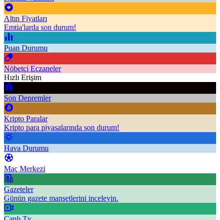
Altın Fiyatları
Emtia'larda son durum!
Puan Durumu
Nöbetçi Eczaneler
Hızlı Erişim
Son Depremler
Kripto Paralar
Kripto para piyasalarında son durum!
Hava Durumu
Maç Merkezi
Gazeteler
Günün gazete manşetlerini inceleyin.
Canlı Tv