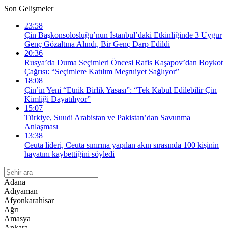
Son Gelişmeler
23:58
Çin Başkonsolosluğu’nun İstanbul’daki Etkinliğinde 3 Uygur
Genç Gözaltına Alındı, Bir Genç Darp Edildi
20:36
Rusya’da Duma Seçimleri Öncesi Rafis Kaşapov’dan Boykot
Çağrısı: “Seçimlere Katılım Meşruiyet Sağlıyor”
18:08
Çin’in Yeni “Etnik Birlik Yasası”: “Tek Kabul Edilebilir Çin
Kimliği Dayatılıyor”
15:07
Türkiye, Suudi Arabistan ve Pakistan’dan Savunma
Anlaşması
13:38
Ceuta lideri, Ceuta sınırına yapılan akın sırasında 100 kişinin
hayatını kaybettiğini söyledi
Adana
Adıyaman
Afyonkarahisar
Ağrı
Amasya
Ankara