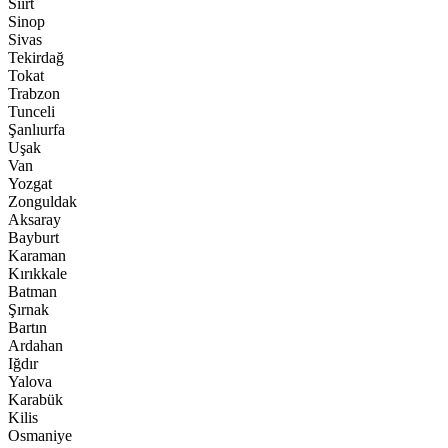
Siirt
Sinop
Sivas
Tekirdağ
Tokat
Trabzon
Tunceli
Şanlıurfa
Uşak
Van
Yozgat
Zonguldak
Aksaray
Bayburt
Karaman
Kırıkkale
Batman
Şırnak
Bartın
Ardahan
Iğdır
Yalova
Karabük
Kilis
Osmaniye