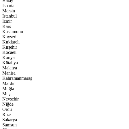
Hatay
Isparta
Mersin
İstanbul
İzmir
Kars
Kastamonu
Kayseri
Kırklareli
Kırşehir
Kocaeli
Konya
Kütahya
Malatya
Manisa
Kahramanmaraş
Mardin
Muğla
Muş
Nevşehir
Niğde
Ordu
Rize
Sakarya
Samsun