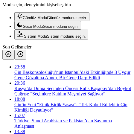
Mod seçin, deneyimini kişiselleştirin.
Gündüz Modu
Gündüz modunu seçin.
Gece Modu
Gece modunu seçin.
Sistem Modu
Sistem modunu seçin.
Son Gelişmeler
23:58
Çin Başkonsolosluğu’nun İstanbul’daki Etkinliğinde 3 Uygur
Genç Gözaltına Alındı, Bir Genç Darp Edildi
20:36
Rusya’da Duma Seçimleri Öncesi Rafis Kaşapov’dan Boykot
Çağrısı: “Seçimlere Katılım Meşruiyet Sağlıyor”
18:08
Çin’in Yeni “Etnik Birlik Yasası”: “Tek Kabul Edilebilir Çin
Kimliği Dayatılıyor”
15:07
Türkiye, Suudi Arabistan ve Pakistan’dan Savunma
Anlaşması
13:38