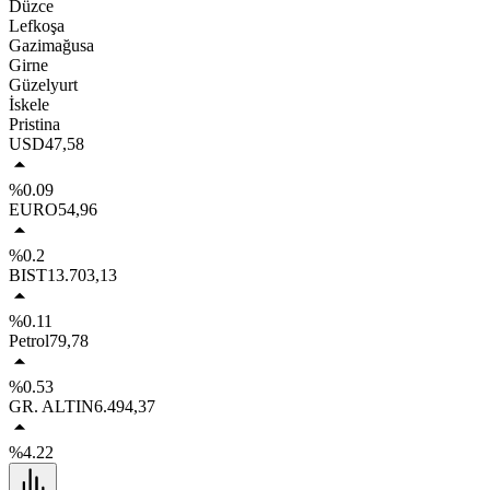
Düzce
Lefkoşa
Gazimağusa
Girne
Güzelyurt
İskele
Pristina
USD
47,58
%0.09
EURO
54,96
%0.2
BIST
13.703,13
%0.11
Petrol
79,78
%0.53
GR. ALTIN
6.494,37
%4.22