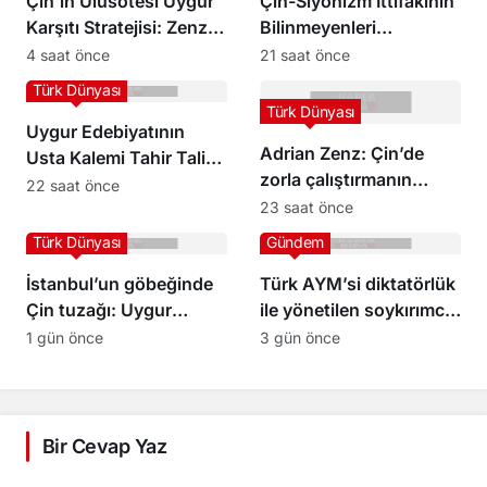
Çin’in Ulusötesi Uygur
Çin-Siyonizm İttifakının
Karşıtı Stratejisi: Zenz
Bilinmeyenleri
ve Tohti’nin Yeni
Ankara’da Masaya
4 saat önce
21 saat önce
Araştırması
Yatırılacak
Türk Dünyası
Türk Dünyası
Uygur Edebiyatının
Adrian Zenz: Çin’de
Usta Kalemi Tahir Talip
zorla çalıştırmanın
80 Yaşında Kaşgar’da
22 saat önce
kapsamı hâlâ çok büyük
23 saat önce
Hayatını Kaybetti
Türk Dünyası
Gündem
İstanbul’un göbeğinde
Türk AYM’si diktatörlük
Çin tuzağı: Uygur
ile yönetilen soykırımcı
kardeşlerimizin
Çin rejiminden nasıl bir
1 gün önce
3 gün önce
dikkatine!
hukuki fayda görecek?
Bir Cevap Yaz