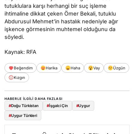
tutuklulara karşı herhangi bir suç işleme
ihtimaline dikkat çeken Ömer Bekali, tutuklu
Abdurusul Mehmet’in hastalık nedeniyle ağır
işkence görmesinin muhtemel olduğunu da
söyledi.
Kaynak: RFA
Beğendim
Harika
Haha
Vay
Üzgün
Kızgın
HABERLE ILGILI DAHA FAZLASI
#
Doğu Türkistan
#
İşgalci Çin
#
Uygur
#
Uygur Türkleri