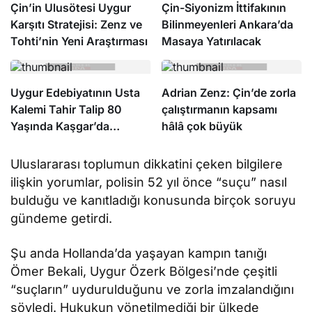
Çin’in Ulusötesi Uygur
Çin-Siyonizm İttifakının
Karşıtı Stratejisi: Zenz ve
Bilinmeyenleri Ankara’da
Tohti’nin Yeni Araştırması
Masaya Yatırılacak
Uygur Edebiyatının Usta
Adrian Zenz: Çin’de zorla
Kalemi Tahir Talip 80
çalıştırmanın kapsamı
Yaşında Kaşgar’da
hâlâ çok büyük
Hayatını Kaybetti
Uluslararası toplumun dikkatini çeken bilgilere
ilişkin yorumlar, polisin 52 yıl önce “suçu” nasıl
bulduğu ve kanıtladığı konusunda birçok soruyu
gündeme getirdi.
Şu anda Hollanda’da yaşayan kampın tanığı
Ömer Bekali, Uygur Özerk Bölgesi’nde çeşitli
“suçların” uydurulduğunu ve zorla imzalandığını
söyledi. Hukukun yönetilmediği bir ülkede