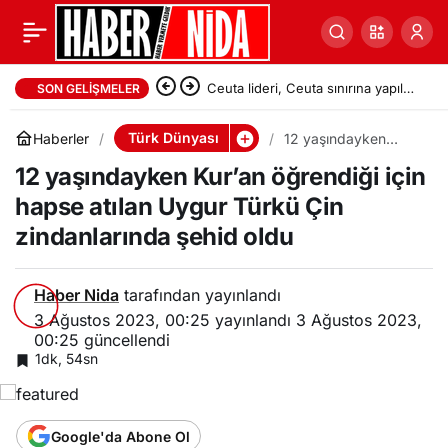
Ceuta lideri, Ceuta sınırına yapılan
SON GELIŞMELER
akın sırasında 100 kişinin hayatını
Türk Dünyası
Haberler
12 yaşındayken
Kur’an öğrendiği için
kaybettiğini söyledi
12 yaşındayken Kur’an öğrendiği için
hapse atılan Uygur
Türkü Çin
hapse atılan Uygur Türkü Çin
zindanlarında şehid
oldu
zindanlarında şehid oldu
Haber Nida
tarafından yayınlandı
3 Ağustos 2023, 00:25
yayınlandı
3 Ağustos 2023,
00:25
güncellendi
1dk, 54sn
Google'da Abone Ol