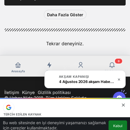
Daha Fazla Göster
Tekrar deneyiniz.
0
Anasayfa
Akış
Hesabım
Bildirimler
AKŞAM KAPANIŞI
4 Ağustos 2026 akşam Haber Bülteni
İletişim
Künye
Gizlilik politikası
© Haber Nida 2018, Tüm Hakları Saklıdır
TERCIH EDILEN KAYNAK
Google'da bizi öne çıkarın
Bu web sitesinde en iyi deneyimi yaşamanızı sağlamak
Kabul
Kaynağı Ekle
için çerezler kullanılmaktadır.