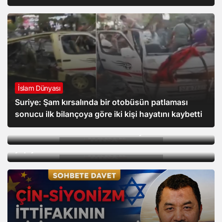
İslam Dünyası
Suriye: Şam kırsalında bir otobüsün patlaması
İslam Dünyası
sonucu ilk bilançoya göre iki kişi hayatını kaybetti
Gündem
ABD’nin “Barış Konseyi”, Gazze Şeridi’nin
MGK bildirisinde “Terörsüz Türkiye Süreci”
güneyinde ilk askeri üssün inşası için hazırlık
yapıyor