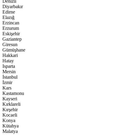
Denizli
Diyarbakır
Edirne
Elazığ
Erzincan
Erzurum
Eskişehir
Gaziantep
Giresun
Gümüşhane
Hakkari
Hatay
Isparta
Mersin
İstanbul
İzmir
Kars
Kastamonu
Kayseri
Kırklareli
Kırşehir
Kocaeli
Konya
Kütahya
Malatya