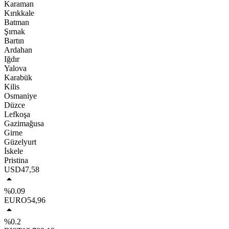
Karaman
Kırıkkale
Batman
Şırnak
Bartın
Ardahan
Iğdır
Yalova
Karabük
Kilis
Osmaniye
Düzce
Lefkoşa
Gazimağusa
Girne
Güzelyurt
İskele
Pristina
USD
47,58
%0.09
EURO
54,96
%0.2