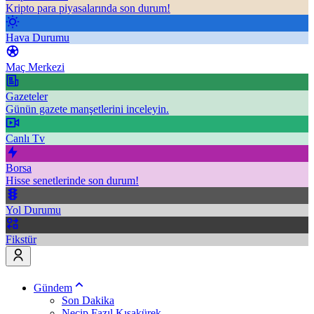
Kripto para piyasalarında son durum!
Hava Durumu
Maç Merkezi
Gazeteler
Günün gazete manşetlerini inceleyin.
Canlı Tv
Borsa
Hisse senetlerinde son durum!
Yol Durumu
Fikstür
Gündem
Son Dakika
Necip Fazıl Kısakürek