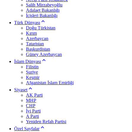
Salih Mirzabeyoğlu
Adalaet Bakanlığı
İçişleri Bakanlığı
Türk Dünyası
Doğu Türkistan
Kırım
Azerbaycan
Tataristan
Başkurdistan
Güney Azerbaycan
İslam Dünyası
Filistin
Suriye
Keşmir
Afganistan İslam Emirliği
Siyaset
AK Parti
MHP
CHP
İyi Parti
A Parti
Yeniden Refah Partisi
Özel Sayfalar