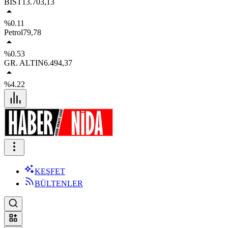
BIST
13.703,13
%0.11
Petrol
79,78
%0.53
GR. ALTIN
6.494,37
%4.22
KEŞFET
BÜLTENLER