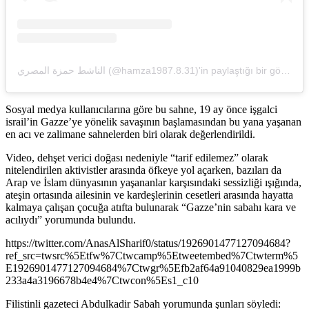
الناشط حمزة المصري (@hamza1987.8.31)'in paylaştığı bir gönderi
Sosyal medya kullanıcılarına göre bu sahne, 19 ay önce işgalci
israil’in Gazze’ye yönelik savaşının başlamasından bu yana yaşanan
en acı ve zalimane sahnelerden biri olarak değerlendirildi.
Video, dehşet verici doğası nedeniyle “tarif edilemez” olarak
nitelendirilen aktivistler arasında öfkeye yol açarken, bazıları da
Arap ve İslam dünyasının yaşananlar karşısındaki sessizliği ışığında,
ateşin ortasında ailesinin ve kardeşlerinin cesetleri arasında hayatta
kalmaya çalışan çocuğa atıfta bulunarak “Gazze’nin sabahı kara ve
acılıydı” yorumunda bulundu.
https://twitter.com/AnasAlSharif0/status/1926901477127094684?
ref_src=twsrc%5Etfw%7Ctwcamp%5Etweetembed%7Ctwterm%5
E1926901477127094684%7Ctwgr%5Efb2af64a91040829ea1999b
233a4a3196678b4e4%7Ctwcon%5Es1_c10
Filistinli gazeteci Abdulkadir Sabah yorumunda şunları söyledi: