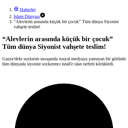
16:07
İngiltere Dışişleri Bakanı, Uygur soykırımı konusunda Çin’e karşı
Haberler
tavır alması yönündeki çağrılarla karşı karşıya
İslam Dünyası
13:49
“Alevlerin arasında küçük bir çocuk” Tüm dünya Siyonist
Ahmed Yesevi – Dr. Münir Derman
vahşete teslim!
12:28
“Alevlerin arasında küçük bir çocuk”
Diyanet Akademisi Başkanı Enver Osman Kaan’dan açıklama:
“Uygur kardeşlerim hakkını helal etsin”
Tüm dünya Siyonist vahşete teslim!
9:30
Gazze ve Batı Şeria’da bir şehit ve onlarca yaralı
Gazze'deki soykırım savaşında sosyal medyaya yansıyan bir görüntü
tüm dünyada siyonist soykırımcı israil'e olan nefreti körükledi.