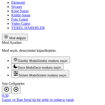
Ekonomi
Siyaset
Köşe Yazısı
Kültür-Sanat
Foto Galeri
Video Galeri
YEREL HABERLER
Mod değiştir
Mod Ayarları
Mod seçin, deneyimini kişiselleştirin.
Gündüz Modu
Gündüz modunu seçin.
Gece Modu
Gece modunu seçin.
Sistem Modu
Sistem modunu seçin.
Son Gelişmeler
21:56
İki zulmün arasında: İşgalci israil’in serbest bıraktığı Filistinli
mahkumları Abbas yönetimi gözaltına aldı