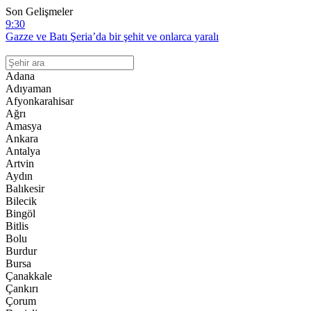
Son Gelişmeler
21:56
İki zulmün arasında: İşgalci israil’in serbest bıraktığı Filistinli
mahkumları Abbas yönetimi gözaltına aldı
16:07
İngiltere Dışişleri Bakanı, Uygur soykırımı konusunda Çin’e karşı
Adana
tavır alması yönündeki çağrılarla karşı karşıya
Adıyaman
13:49
Afyonkarahisar
Ahmed Yesevi – Dr. Münir Derman
Ağrı
Amasya
12:28
Ankara
Diyanet Akademisi Başkanı Enver Osman Kaan’dan açıklama:
Antalya
“Uygur kardeşlerim hakkını helal etsin”
Artvin
9:30
Aydın
Gazze ve Batı Şeria’da bir şehit ve onlarca yaralı
Balıkesir
Bilecik
Bingöl
Bitlis
Bolu
Burdur
Bursa
Çanakkale
Çankırı
Çorum