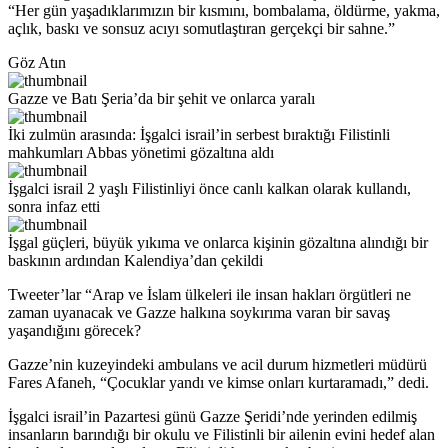
“Her gün yaşadıklarımızın bir kısmını, bombalama, öldürme, yakma,
açlık, baskı ve sonsuz acıyı somutlaştıran gerçekçi bir sahne.”
Göz Atın
Gazze ve Batı Şeria’da bir şehit ve onlarca yaralı
İki zulmün arasında: İşgalci israil’in serbest bıraktığı Filistinli
mahkumları Abbas yönetimi gözaltına aldı
İşgalci israil 2 yaşlı Filistinliyi önce canlı kalkan olarak kullandı,
sonra infaz etti
İşgal güçleri, büyük yıkıma ve onlarca kişinin gözaltına alındığı bir
baskının ardından Kalendiya’dan çekildi
Tweeter’lar “Arap ve İslam ülkeleri ile insan hakları örgütleri ne
zaman uyanacak ve Gazze halkına soykırıma varan bir savaş
yaşandığını görecek?
Gazze’nin kuzeyindeki ambulans ve acil durum hizmetleri müdürü
Fares Afaneh, “Çocuklar yandı ve kimse onları kurtaramadı,” dedi.
İşgalci israil’in Pazartesi günü Gazze Şeridi’nde yerinden edilmiş
insanların barındığı bir okulu ve Filistinli bir ailenin evini hedef alan