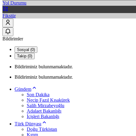
Yol Durumu
Fikstür
Bildirimler
Sosyal (0)
Takip (0)
Bildiriminiz bulunmamaktadır.
Bildiriminiz bulunmamaktadır.
Gündem
Son Dakika
Necip Fazıl Kısakürek
Salih Mirzabeyoğlu
Adalaet Bakanlığı
İçişleri Bakanlığı
Türk Dünyası
Doğu Türkistan
Kırım