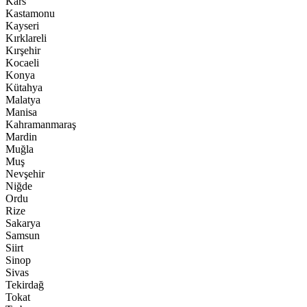
Kars
Kastamonu
Kayseri
Kırklareli
Kırşehir
Kocaeli
Konya
Kütahya
Malatya
Manisa
Kahramanmaraş
Mardin
Muğla
Muş
Nevşehir
Niğde
Ordu
Rize
Sakarya
Samsun
Siirt
Sinop
Sivas
Tekirdağ
Tokat