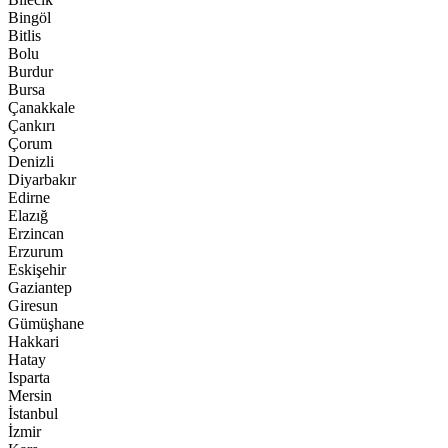
Bingöl
Bitlis
Bolu
Burdur
Bursa
Çanakkale
Çankırı
Çorum
Denizli
Diyarbakır
Edirne
Elazığ
Erzincan
Erzurum
Eskişehir
Gaziantep
Giresun
Gümüşhane
Hakkari
Hatay
Isparta
Mersin
İstanbul
İzmir