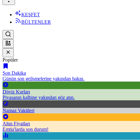
KEŞFET
BÜLTENLER
Popüler
Son Dakika
Günün son gelişmelerine yakından bakın.
Döviz Kurları
Piyasanın kalbine yakından göz atın.
Namaz Vakitleri
Altın Fiyatları
Emtia'larda son durum!