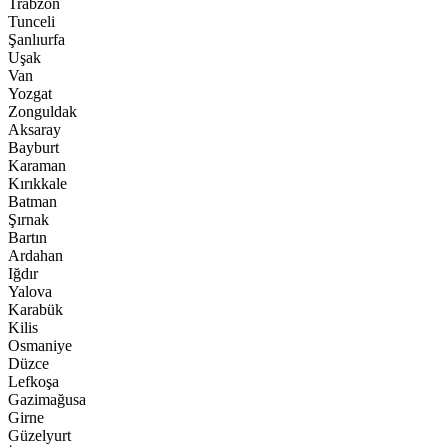
Trabzon
Tunceli
Şanlıurfa
Uşak
Van
Yozgat
Zonguldak
Aksaray
Bayburt
Karaman
Kırıkkale
Batman
Şırnak
Bartın
Ardahan
Iğdır
Yalova
Karabük
Kilis
Osmaniye
Düzce
Lefkoşa
Gazimağusa
Girne
Güzelyurt