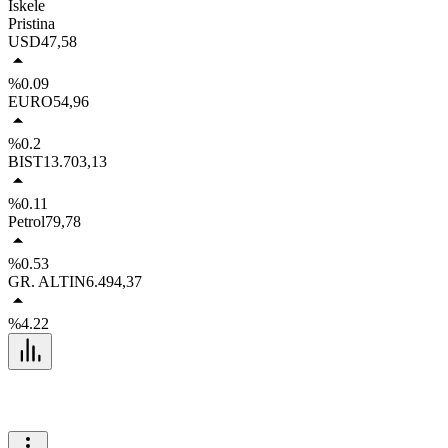
İskele
Pristina
USD
47,58
%0.09
EURO
54,96
%0.2
BIST
13.703,13
%0.11
Petrol
79,78
%0.53
GR. ALTIN
6.494,37
%4.22