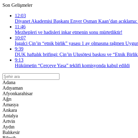
Son Gelişmeler
12:03
Diyanet Akademisi Başkanı Enver Osman Kaan’dan açıklama: “
11:46
Mezhepleri ve hadisleri inkar etmenin sonu mürtetliktir!
10:07
İşgalci Çin’in “etnik birlik” yasası 1 ay olmasına rağmen Uygur
9:39
DUK haftalık brifingi: Çin’in Ulusötesi baskısı ve “Etnik Birlik
9:13
Hükümetin “Çerçeve Yasa” teklifi komisyonda kabul edildi
Adana
Adıyaman
Afyonkarahisar
Ağrı
Amasya
Ankara
Antalya
Artvin
Aydın
Balıkesir
Bilecik