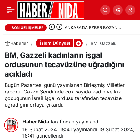
ANKARA’DA EZBER BOZAN
SON GELIŞMELER
TEOPOLİTİK ANALİZ: “ÇİN-
İslam Dünyası
Haberler
BM, Gazzeli
kadınların işgal
SİYONİZM İTTİFAKI’NİN
BM, Gazzeli kadınların işgal
ordusunun
tecavüzüne
ordusunun tecavüzüne uğradığını
uğradığını açıkladı
BİLİNMEYENLERİ”
açıkladı
Bugün Pazartesi günü yayınlanan Birleşmiş Milletler
raporu, Gazze Şeridi'nde çok sayıda kadın ve kız
çocuğunun İsrail işgal ordusu tarafından tecavüze
uğradığını ortaya çıkardı.
Haber Nida
tarafından yayınlandı
19 Şubat 2024, 18:41
yayınlandı
19 Şubat 2024,
18:41
güncellendi