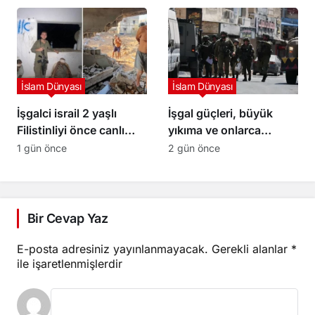
mahkumları Abbas
yönetimi gözaltına aldı
İslam Dünyası
İslam Dünyası
İşgalci israil 2 yaşlı
İşgal güçleri, büyük
Filistinliyi önce canlı
yıkıma ve onlarca
kalkan olarak kullandı,
kişinin gözaltına alındığı
1 gün önce
2 gün önce
sonra infaz etti
bir baskının ardından
Kalendiya’dan çekildi
Bir Cevap Yaz
E-posta adresiniz yayınlanmayacak.
Gerekli alanlar
*
ile işaretlenmişlerdir