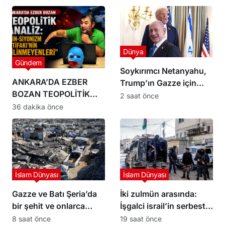
Dünya
Gündem
Soykırımcı Netanyahu,
ANKARA’DA EZBER
Trump’ın Gazze için
BOZAN TEOPOLİTİK
hazırladığı 15 maddelik
2 saat önce
ANALİZ: “ÇİN-
planı reddettiklerini
36 dakika önce
SİYONİZM İTTİFAKI’NİN
söyledi
BİLİNMEYENLERİ”
İslam Dünyası
İslam Dünyası
Gazze ve Batı Şeria’da
İki zulmün arasında:
bir şehit ve onlarca
İşgalci israil’in serbest
yaralı
bıraktığı Filistinli
8 saat önce
19 saat önce