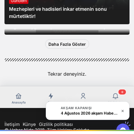
Gündem
Mezhepleri ve hadisleri inkar etmenin sonu
Türk Dünyası
mürtetliktir!
İşgalci Çin’in “etnik birlik” yasası 1 ay olmasına
rağmen Uygurları şimdiden olumsuz etkiliyor
Daha Fazla Göster
Tekrar deneyiniz.
0
Anasayfa
Akış
Hesabım
Bildirimler
AKŞAM KAPANIŞI
4 Ağustos 2026 akşam Haber Bülteni
İletişim
Künye
Gizlilik politikası
© Haber Nida 2018, Tüm Hakları Saklıdır