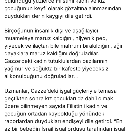
bulunduğu yüzlerce Filistinli kadın ve kız
çocuğunun keyfi olarak gözaltına alınmasından
duydukları derin kaygıyı dile getirdi.
Birçoğunun insanlık dışı ve aşağılayıcı
muameleye maruz kaldığını, hijyenik ped,
yiyecek ve ilaçtan bile mahrum bırakıldığını, ağır
dayaklara maruz kaldığını doğruladılar.
Gazze’deki kadın tutuklulardan bazılarının
yağmur ve soğukta bir kafeste yiyeceksiz
alıkonulduğunu doğruladılar. .
Uzmanlar, Gazze’deki işgal güçleriyle temasa
geçtikten sonra kız çocukları da dahil olmak
üzere bilinmeyen sayıda Filistinli kadın ve
çocuğun ortadan kaybolduğu yönündeki
raporlardan duydukları endişeyi dile getirdi. “En
az bir bebeğin İsrail işgal ordusu tarafından işgal