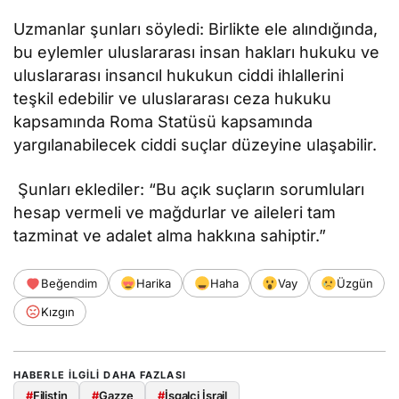
Uzmanlar şunları söyledi: Birlikte ele alındığında,
bu eylemler uluslararası insan hakları hukuku ve
uluslararası insancıl hukukun ciddi ihlallerini
teşkil edebilir ve uluslararası ceza hukuku
kapsamında Roma Statüsü kapsamında
yargılanabilecek ciddi suçlar düzeyine ulaşabilir.
Şunları eklediler: “Bu açık suçların sorumluları
hesap vermeli ve mağdurlar ve aileleri tam
tazminat ve adalet alma hakkına sahiptir.”
Beğendim
Harika
Haha
Vay
Üzgün
Kızgın
HABERLE ILGILI DAHA FAZLASI
#
Filistin
#
Gazze
#
İşgalci İsrail