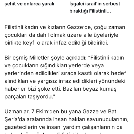
şehit ve onlarca yaralı
İşgalci israil’in serbest
bıraktığı Filistinli
mahkumları Abbas
yönetimi gözaltına aldı
Filistinli kadın ve kızların Gazze’de, çoğu zaman
çocukları da dahil olmak üzere aile üyeleriyle
birlikte keyfi olarak infaz edildiği bildirildi.
Birleşmiş Milletler şöyle açıkladı: “Filistinli kadın
ve çocukların sığındıkları yerlerde veya
yerlerinden edildikleri sırada kasıtlı olarak hedef
alındıkları ve yargısız infaz edildikleri yönündeki
haberler bizi şoke etti. Bazıları beyaz kumaş
parçaları taşıyordu.”
Uzmanlar, 7 Ekim’den bu yana Gazze ve Batı
Şeria’da aralarında insan hakları savunucularının,
gazetecilerin ve insani yardım çalışanlarının da