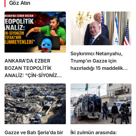
Göz Atın
Soykırımcı Netanyahu,
ANKARA’DA EZBER
Trump’ın Gazze için
BOZAN TEOPOLİTİK
hazırladığı 15 maddelik
ANALİZ: “ÇİN-SİYONİZM
planı reddettiklerini
İTTİFAKI’NİN
söyledi
BİLİNMEYENLERİ”
Gazze ve Batı Şeria’da bir
İki zulmün arasında: