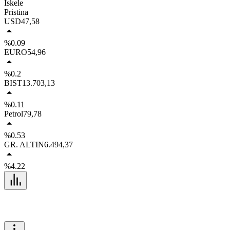
İskele
Pristina
USD
47,58
%0.09
EURO
54,96
%0.2
BIST
13.703,13
%0.11
Petrol
79,78
%0.53
GR. ALTIN
6.494,37
%4.22