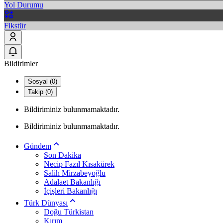
Yol Durumu
Fikstür
Bildirimler
Sosyal (0)
Takip (0)
Bildiriminiz bulunmamaktadır.
Bildiriminiz bulunmamaktadır.
Gündem
Son Dakika
Necip Fazıl Kısakürek
Salih Mirzabeyoğlu
Adalaet Bakanlığı
İçişleri Bakanlığı
Türk Dünyası
Doğu Türkistan
Kırım