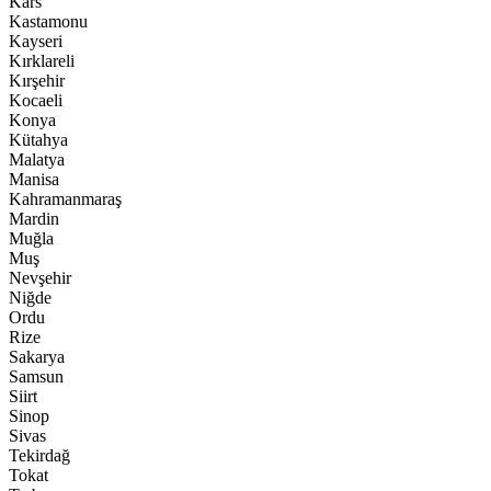
Kars
Kastamonu
Kayseri
Kırklareli
Kırşehir
Kocaeli
Konya
Kütahya
Malatya
Manisa
Kahramanmaraş
Mardin
Muğla
Muş
Nevşehir
Niğde
Ordu
Rize
Sakarya
Samsun
Siirt
Sinop
Sivas
Tekirdağ
Tokat