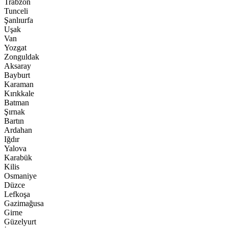
Trabzon
Tunceli
Şanlıurfa
Uşak
Van
Yozgat
Zonguldak
Aksaray
Bayburt
Karaman
Kırıkkale
Batman
Şırnak
Bartın
Ardahan
Iğdır
Yalova
Karabük
Kilis
Osmaniye
Düzce
Lefkoşa
Gazimağusa
Girne
Güzelyurt