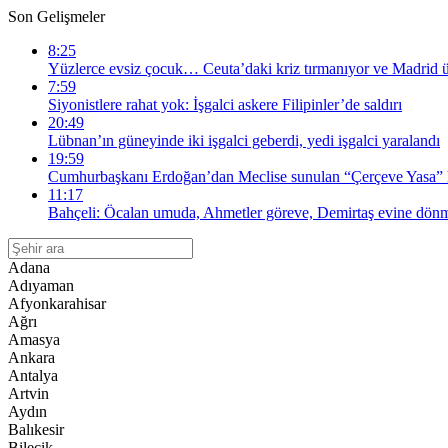
Son Gelişmeler
8:25
Yüzlerce evsiz çocuk… Ceuta’daki kriz tırmanıyor ve Madrid ü
7:59
Siyonistlere rahat yok: İşgalci askere Filipinler’de saldırı
20:49
Lübnan’ın güneyinde iki işgalci geberdi, yedi işgalci yaralandı
19:59
Cumhurbaşkanı Erdoğan’dan Meclise sunulan “Çerçeve Yasa” 
11:17
Bahçeli: Öcalan umuda, Ahmetler göreve, Demirtaş evine dönm
Adana
Adıyaman
Afyonkarahisar
Ağrı
Amasya
Ankara
Antalya
Artvin
Aydın
Balıkesir
Bilecik