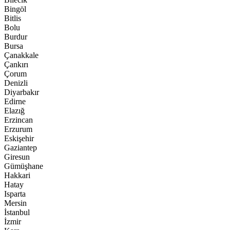
Bingöl
Bitlis
Bolu
Burdur
Bursa
Çanakkale
Çankırı
Çorum
Denizli
Diyarbakır
Edirne
Elazığ
Erzincan
Erzurum
Eskişehir
Gaziantep
Giresun
Gümüşhane
Hakkari
Hatay
Isparta
Mersin
İstanbul
İzmir