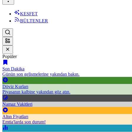
KEŞFET
BÜLTENLER
Popüler
Son Dakika
Günün son gelişmelerine yakından bakın.
Döviz Kurları
Piyasanın kalbine yakından göz atın.
Namaz Vakitleri
Altın Fiyatları
Emtia'larda son durum!