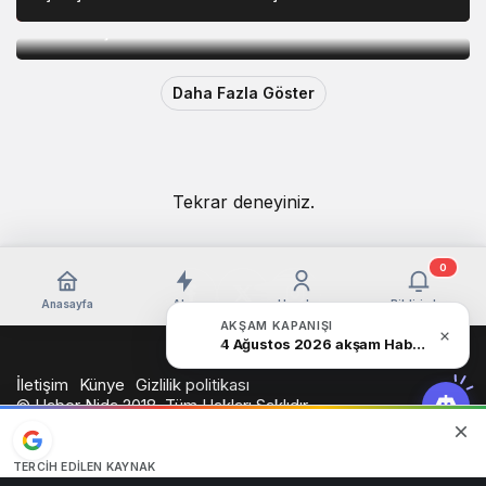
Bahçeli: Öcalan umuda, Ahmetler göreve,
Demirtaş evine dönmelidir
Daha Fazla Göster
Tekrar deneyiniz.
0
Anasayfa
Akış
Hesabım
Bildirimler
AKŞAM KAPANIŞI
4 Ağustos 2026 akşam Haber Bülteni
İletişim
Künye
Gizlilik politikası
© Haber Nida 2018, Tüm Hakları Saklıdır
TERCIH EDILEN KAYNAK
Google'da bizi öne çıkarın