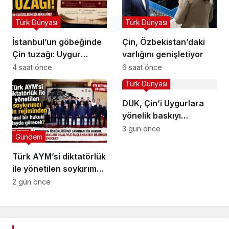
Türk Dünyası
Türk Dünyası
İstanbul’un göbeğinde
Çin, Özbekistan’daki
Çin tuzağı: Uygur
varlığını genişletiyor
kardeşlerimizin
4 saat önce
6 saat önce
dikkatine!
Türk Dünyası
DUK, Çin’i Uygurlara
yönelik baskıyı
sınırların ötesine
3 gün önce
Gündem
genişletmekle suçladı
Türk AYM’si diktatörlük
ile yönetilen soykırımcı
Çin rejiminden nasıl bir
2 gün önce
hukuki fayda görecek?