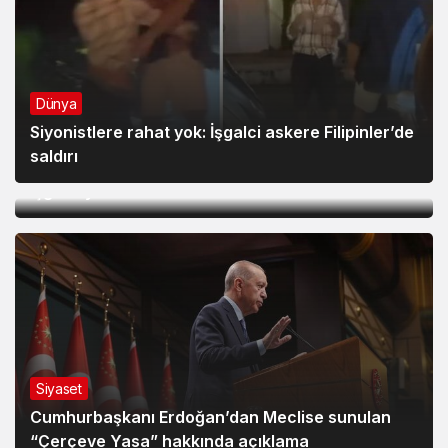
Dünya
Siyonistlere rahat yok: İşgalci askere Filipinler’de
Dünya
saldırı
Lübnan’ın güneyinde iki işgalci geberdi, yedi
işgalci yaralandı
Siyaset
Cumhurbaşkanı Erdoğan’dan Meclise sunulan
Siyaset
“Çerçeve Yasa” hakkında açıklama