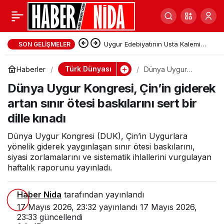
Uygur Edebiyatının Usta Kalemi
SON GELIŞMELER
Tahir Talip 80 Yaşında Kaşgar’da
Türk Dünyası
Haberler
Dünya Uygur
Kongresi, Çin’in
Hayatını Kaybetti
Dünya Uygur Kongresi, Çin’in giderek
giderek artan sınır
ötesi baskılarını sert
artan sınır ötesi baskılarını sert bir
bir dille kınadı
dille kınadı
Dünya Uygur Kongresi (DUK), Çin’in Uygurlara
yönelik giderek yaygınlaşan sınır ötesi baskılarını,
siyasi zorlamalarını ve sistematik ihlallerini vurgulayan
haftalık raporunu yayınladı.
Haber Nida
tarafından yayınlandı
17 Mayıs 2026, 23:32
yayınlandı
17 Mayıs 2026,
23:33
güncellendi