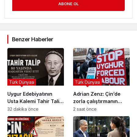
ABONE OL
Benzer Haberler
Türk Dünyası
Türk Dünyası
Uygur Edebiyatının
Adrian Zenz: Çin’de
Usta Kalemi Tahir Talip
zorla çalıştırmanın
80 Yaşında Kaşgar’da
kapsamı hâlâ çok
32 dakika önce
2 saat önce
Hayatını Kaybetti
büyük