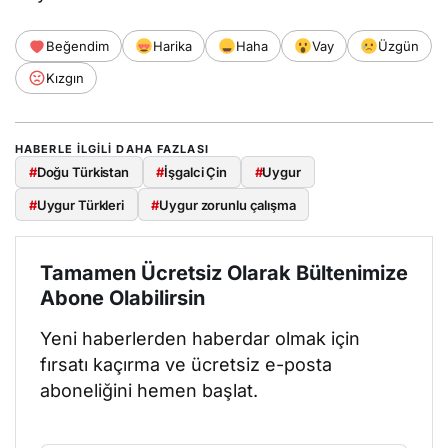
Beğendim
Harika
Haha
Vay
Üzgün
Kızgın
HABERLE ILGILI DAHA FAZLASI
#
Doğu Türkistan
#
İşgalci Çin
#
Uygur
#
Uygur Türkleri
#
Uygur zorunlu çalışma
Tamamen Ücretsiz Olarak Bültenimize
Abone Olabilirsin
Yeni haberlerden haberdar olmak için
fırsatı kaçırma ve ücretsiz e-posta
aboneliğini hemen başlat.