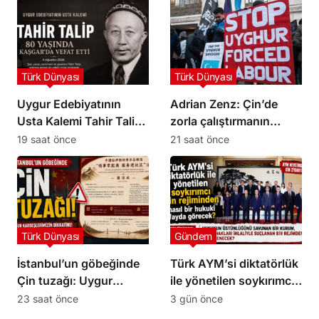
Türk Dünyası
Türk Dünyası
Uygur Edebiyatının
Adrian Zenz: Çin’de
Usta Kalemi Tahir Talip
zorla çalıştırmanın
80 Yaşında Kaşgar’da
kapsamı hâlâ çok büyük
19 saat önce
21 saat önce
Hayatını Kaybetti
Türk Dünyası
Gündem
İstanbul’un göbeğinde
Türk AYM’si diktatörlük
Çin tuzağı: Uygur
ile yönetilen soykırımcı
kardeşlerimizin
Çin rejiminden nasıl bir
23 saat önce
3 gün önce
dikkatine!
hukuki fayda görecek?