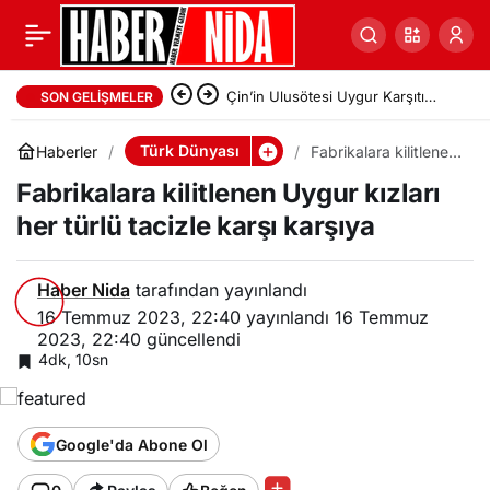
Çin’in Ulusötesi Uygur Karşıtı
SON GELIŞMELER
Stratejisi: Zenz ve Tohti’nin Yeni
Türk Dünyası
Haberler
Fabrikalara kilitlenen
Uygur kızları her
Araştırması
Fabrikalara kilitlenen Uygur kızları
türlü tacizle karşı
karşıya
her türlü tacizle karşı karşıya
Haber Nida
tarafından yayınlandı
16 Temmuz 2023, 22:40
yayınlandı
16 Temmuz
2023, 22:40
güncellendi
4dk, 10sn
Google'da Abone Ol