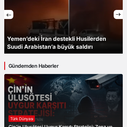
Suriye: Şam kırsalında bir otobüsün
patlaması sonucu ilk bilançoya göre iki
kişi hayatını kaybetti
Gündemden Haberler
Türk Dünyası
Çin’in Ulusötesi Uygur Karşıtı Stratejisi: Zenz ve