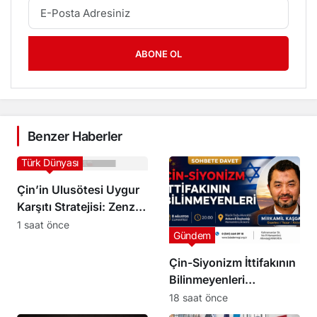
ABONE OL
Benzer Haberler
Türk Dünyası
Çin’in Ulusötesi Uygur
Karşıtı Stratejisi: Zenz
ve Tohti’nin Yeni
1 saat önce
Gündem
Araştırması
Çin-Siyonizm İttifakının
Bilinmeyenleri
Ankara’da Masaya
18 saat önce
Yatırılacak