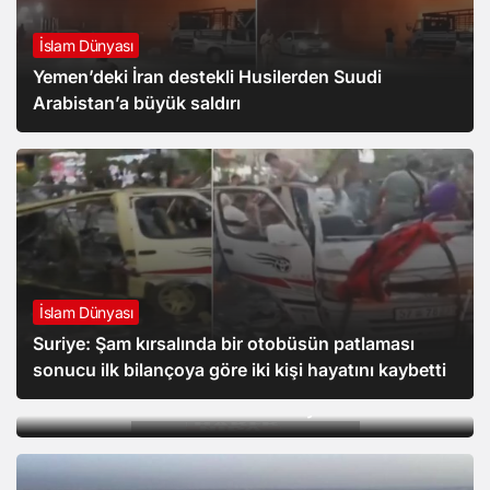
İslam Dünyası
Yemen’deki İran destekli Husilerden Suudi
Arabistan’a büyük saldırı
İslam Dünyası
Suriye: Şam kırsalında bir otobüsün patlaması
sonucu ilk bilançoya göre iki kişi hayatını kaybetti
Gündem
MGK bildirisinde “Terörsüz Türkiye Süreci”