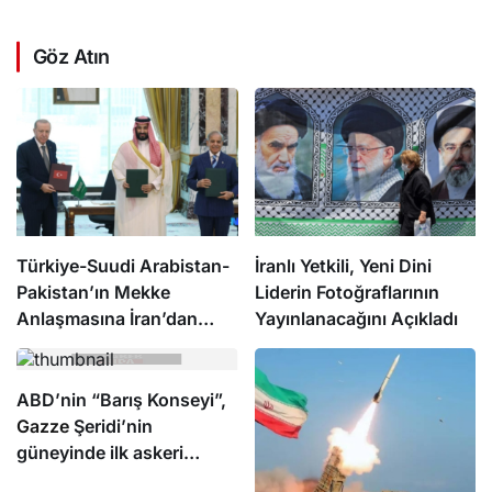
Göz Atın
Türkiye-Suudi Arabistan-
İranlı Yetkili, Yeni Dini
Pakistan’ın Mekke
Liderin Fotoğraflarının
Anlaşmasına İran’dan
Yayınlanacağını Açıkladı
dikkat çeken yorum
ABD’nin “Barış Konseyi”,
Gazze
Şeridi’nin
güneyinde ilk askeri
üssün inşası için hazırlık