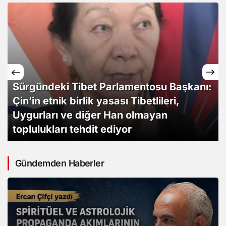
İnsan Hakları Savunucuları, Çin’in Etnik
Birlik Yasası’nın Uygurlar Üzerindeki
Etkisi Konusunda Endişelerini Dile
Getiriyor
Gündemden Haberler