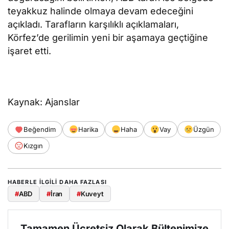
teyakkuz halinde olmaya devam edeceğini
açıkladı. Tarafların karşılıklı açıklamaları,
Körfez’de gerilimin yeni bir aşamaya geçtiğine
işaret etti.
Kaynak: Ajanslar
Beğendim
Harika
Haha
Vay
Üzgün
Kızgın
HABERLE ILGILI DAHA FAZLASI
#
ABD
#
İran
#
Kuveyt
Tamamen Ücretsiz Olarak Bültenimize