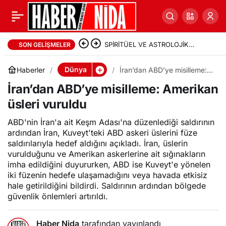
SPİRİTÜEL VE ASTROLOJİK
SON GELIŞMELER
PROPAGANDA AKIMLARININ
Dünya
Haberler
İran’dan ABD’ye misilleme:
Amerikan üsleri vuruldu
İSLAM HİKEMİYATI AÇISINDAN
İran’dan ABD’ye misilleme: Amerikan
üsleri vuruldu
TENKİDİ – 1. Bölüm
ABD'nin İran'a ait Keşm Adası'na düzenlediği saldırının
ardından İran, Kuveyt'teki ABD askeri üslerini füze
saldırılarıyla hedef aldığını açıkladı. İran, üslerin
vurulduğunu ve Amerikan askerlerine ait sığınakların
imha edildiğini duyururken, ABD ise Kuveyt'e yönelen
iki füzenin hedefe ulaşamadığını veya havada etkisiz
hale getirildiğini bildirdi. Saldırının ardından bölgede
güvenlik önlemleri artırıldı.
Haber Nida
tarafından yayınlandı