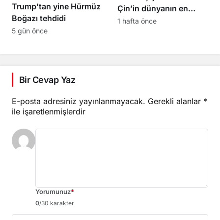
Trump’tan yine Hürmüz
Çin’in dünyanın en
Boğazı tehdidi
güçlü ülkesi olmasına
1 hafta önce
5 gün önce
izin vermeyeceğiz
Bir Cevap Yaz
E-posta adresiniz yayınlanmayacak.
Gerekli alanlar
*
ile işaretlenmişlerdir
Yorumunuz
*
0
/30 karakter