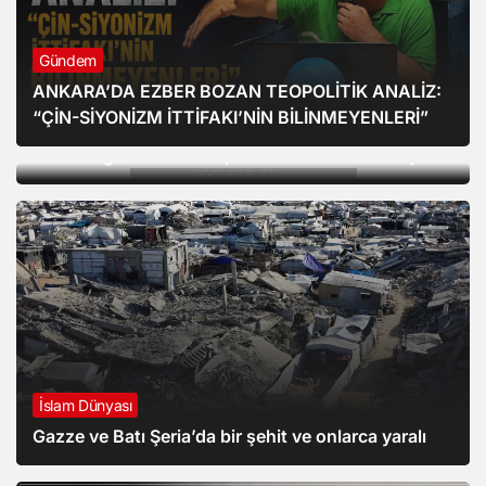
Gündem
ANKARA’DA EZBER BOZAN TEOPOLİTİK ANALİZ:
Dünya
“ÇİN-SİYONİZM İTTİFAKI’NİN BİLİNMEYENLERİ”
Soykırımcı Netanyahu, Trump’ın Gazze için
hazırladığı 15 maddelik planı reddettiklerini söyledi
İslam Dünyası
Gazze ve Batı Şeria’da bir şehit ve onlarca yaralı