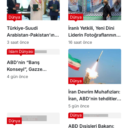
Dünya
Dünya
Türkiye-Suudi
İranlı Yetkili, Yeni Dini
Arabistan-Pakistan’ın
Liderin Fotoğraflarının
Mekke Anlaşmasına
Yayınlanacağını Açıkladı
3 saat önce
16 saat önce
İran’dan dikkat çeken
İslam Dünyası
yorum
ABD’nin “Barış
Konseyi”, Gazze
Şeridi’nin güneyinde ilk
4 gün önce
Dünya
askeri üssün inşası için
hazırlık yapıyor
İran Devrim Muhafızları:
İran, ABD’nin tehditleri
karşısında hiçbir
5 gün önce
anlaşma imzalamayacak
Dünya
Dünya
ABD Dışişleri Bakanı: