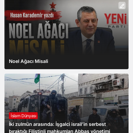
Noel Ağacı Misali
İslam Dünyası
İki zulmün arasında: İşgalci israil’in serbest
bıraktığı Filistinli mahkumları Abbas yönetimi