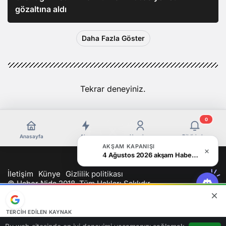
gözaltına aldı
Daha Fazla Göster
Tekrar deneyiniz.
0
Anasayfa
Akış
Hesabım
Bildirimler
AKŞAM KAPANIŞI
4 Ağustos 2026 akşam Haber Bülteni
İletişim
Künye
Gizlilik politikası
© Haber Nida 2018, Tüm Hakları Saklıdır
TERCIH EDILEN KAYNAK
Google'da bizi öne çıkarın