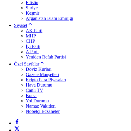
Filistin
Suriye
Keşmir
Afganistan İslam Emirliği
Siyaset
AK Parti
MHP
CHP
İyi Parti
A Parti
Yeniden Refah Partisi
Özel Sayfalar
Döviz Kurları
Gazete Manşetleri
Kripto Para Piyasaları
Hava Durumu
Canlı TV
Borsa
Yol Durumu
Namaz Vakitleri
Nöbetçi Eczaneler