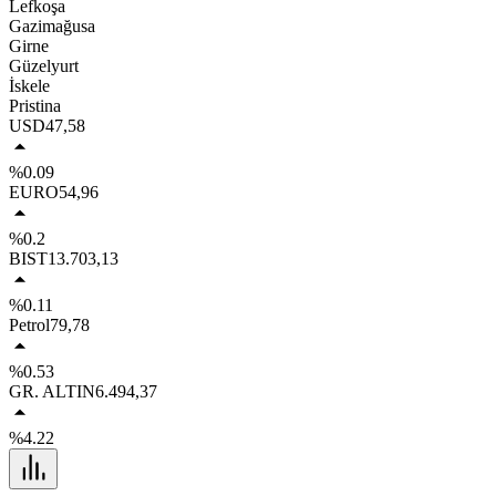
Lefkoşa
Gazimağusa
Girne
Güzelyurt
İskele
Pristina
USD
47,58
%0.09
EURO
54,96
%0.2
BIST
13.703,13
%0.11
Petrol
79,78
%0.53
GR. ALTIN
6.494,37
%4.22