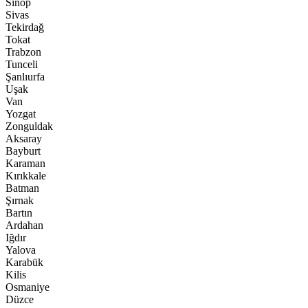
Sinop
Sivas
Tekirdağ
Tokat
Trabzon
Tunceli
Şanlıurfa
Uşak
Van
Yozgat
Zonguldak
Aksaray
Bayburt
Karaman
Kırıkkale
Batman
Şırnak
Bartın
Ardahan
Iğdır
Yalova
Karabük
Kilis
Osmaniye
Düzce