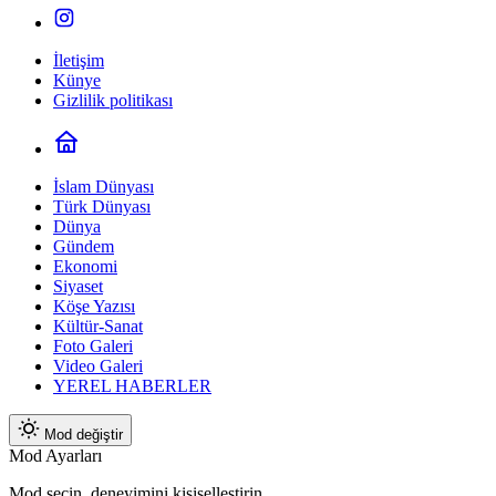
İletişim
Künye
Gizlilik politikası
İslam Dünyası
Türk Dünyası
Dünya
Gündem
Ekonomi
Siyaset
Köşe Yazısı
Kültür-Sanat
Foto Galeri
Video Galeri
YEREL HABERLER
Mod değiştir
Mod Ayarları
Mod seçin, deneyimini kişiselleştirin.