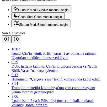
Gündüz Modu
Gündüz modunu seçin.
Gece Modu
Gece modunu seçin.
Sistem Modu
Sistem modunu seçin.
Son Gelişmeler
10:07
İşgalci Çin’in “etnik birlik” yasası 1 ay olmasına rağmen
Uygurları şimdiden olumsuz etkiliyor
9:39
DUK haftalık brifingi: Çin’in Ulusötesi baskısı ve “Etnik
Birlik Yasası”na karşı eylemler
9:13
Hükümetin “Çerçeve Yasa” teklifi komisyonda kabul edildi
8:54
Trump’ın müttefiki Kolombiya’nın yeni cumhurbaşkanı
yemin törenini gerçekleştirdi
8:06
İşgalci israil 2 yaşlı Filistinliyi önce canlı kalkan olarak
kullandı, sonra infaz etti