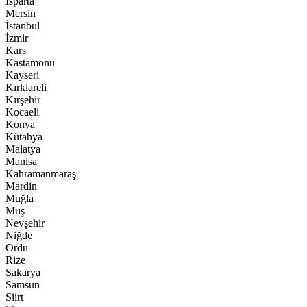
Isparta
Mersin
İstanbul
İzmir
Kars
Kastamonu
Kayseri
Kırklareli
Kırşehir
Kocaeli
Konya
Kütahya
Malatya
Manisa
Kahramanmaraş
Mardin
Muğla
Muş
Nevşehir
Niğde
Ordu
Rize
Sakarya
Samsun
Siirt