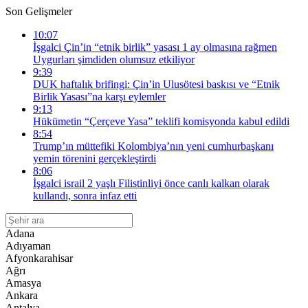
Son Gelişmeler
10:07
İşgalci Çin’in “etnik birlik” yasası 1 ay olmasına rağmen
Uygurları şimdiden olumsuz etkiliyor
9:39
DUK haftalık brifingi: Çin’in Ulusötesi baskısı ve “Etnik
Birlik Yasası”na karşı eylemler
9:13
Hükümetin “Çerçeve Yasa” teklifi komisyonda kabul edildi
8:54
Trump’ın müttefiki Kolombiya’nın yeni cumhurbaşkanı
yemin törenini gerçekleştirdi
8:06
İşgalci israil 2 yaşlı Filistinliyi önce canlı kalkan olarak
kullandı, sonra infaz etti
Adana
Adıyaman
Afyonkarahisar
Ağrı
Amasya
Ankara
Antalya