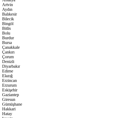
Artvin
Aydın
Balıkesir
Bilecik
Bingöl
Bitlis
Bolu
Burdur
Bursa
Çanakkale
Çankırı
Çorum
Denizli
Diyarbakır
Edirne
Elazığ
Erzincan
Erzurum
Eskişehir
Gaziantep
Giresun
Gümüşhane
Hakkari
Hatay