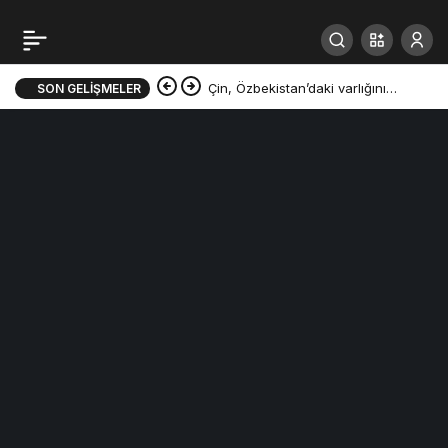
Çin, Özbekistan’daki varlığını
SON GELIŞMELER
genişletiyor