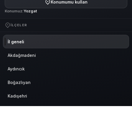
Konumumu kullan
Konumuz:
Yozgat
İLÇELER
İl geneli
Akdağmadeni
Aydıncık
Boğazlıyan
Kadışehri
Merkez
Saraykent