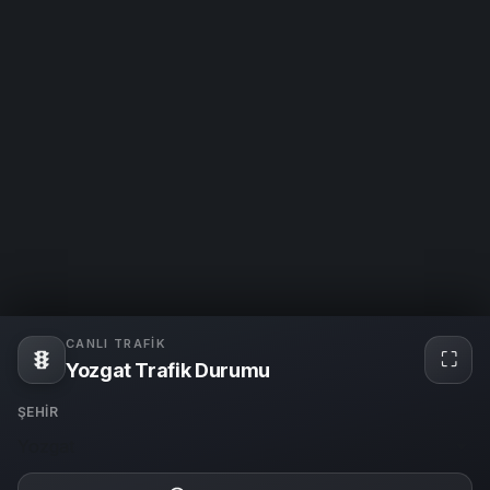
CANLI TRAFIK
⛶
Tam
Yozgat Trafik Durumu
ekra
ŞEHIR
Yozgat