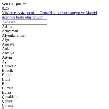
Son Gelişmeler
8:25
Yüzlerce evsiz çocuk… Ceuta’daki kriz tırmanıyor ve Madrid
üzerinde baskı oluşturuyor
7:59
Siyonistlere rahat yok: İşgalci askere Filipinler’de saldırı
Adana
Adıyaman
20:49
Afyonkarahisar
Lübnan’ın güneyinde iki işgalci geberdi, yedi işgalci yaralandı
Ağrı
Amasya
19:59
Ankara
Cumhurbaşkanı Erdoğan’dan Meclise sunulan “Çerçeve Yasa”
Antalya
hakkında açıklama
Artvin
11:17
Aydın
Bahçeli: Öcalan umuda, Ahmetler göreve, Demirtaş evine
Balıkesir
dönmelidir
Bilecik
Bingöl
Bitlis
Bolu
Burdur
Bursa
Çanakkale
Çankırı
Çorum