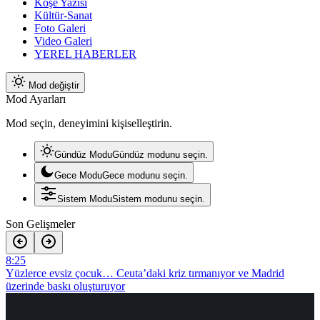
Köşe Yazısı
Kültür-Sanat
Foto Galeri
Video Galeri
YEREL HABERLER
Mod değiştir
Mod Ayarları
Mod seçin, deneyimini kişiselleştirin.
Gündüz Modu
Gündüz modunu seçin.
Gece Modu
Gece modunu seçin.
Sistem Modu
Sistem modunu seçin.
Son Gelişmeler
8:25
Yüzlerce evsiz çocuk… Ceuta’daki kriz tırmanıyor ve Madrid
üzerinde baskı oluşturuyor
7:59
Siyonistlere rahat yok: İşgalci askere Filipinler’de saldırı