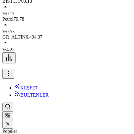
BIST
13.703,13
%0.11
Petrol
79,78
%0.53
GR. ALTIN
6.494,37
%4.22
KEŞFET
BÜLTENLER
Popüler