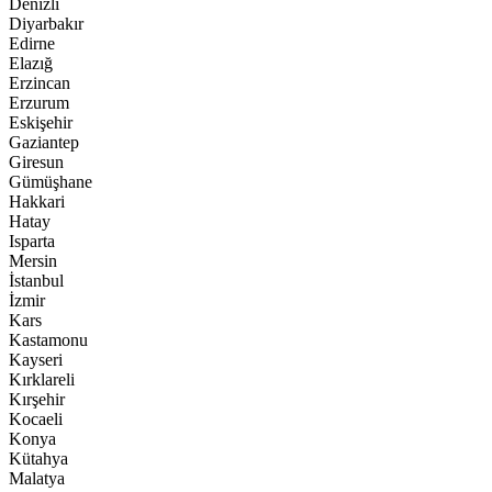
Denizli
Diyarbakır
Edirne
Elazığ
Erzincan
Erzurum
Eskişehir
Gaziantep
Giresun
Gümüşhane
Hakkari
Hatay
Isparta
Mersin
İstanbul
İzmir
Kars
Kastamonu
Kayseri
Kırklareli
Kırşehir
Kocaeli
Konya
Kütahya
Malatya