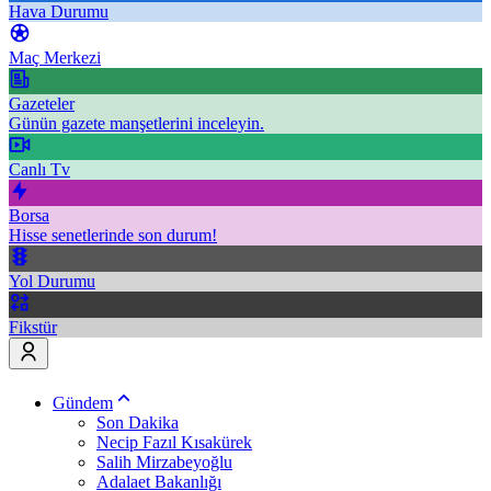
Hava Durumu
Maç Merkezi
Gazeteler
Günün gazete manşetlerini inceleyin.
Canlı Tv
Borsa
Hisse senetlerinde son durum!
Yol Durumu
Fikstür
Gündem
Son Dakika
Necip Fazıl Kısakürek
Salih Mirzabeyoğlu
Adalaet Bakanlığı