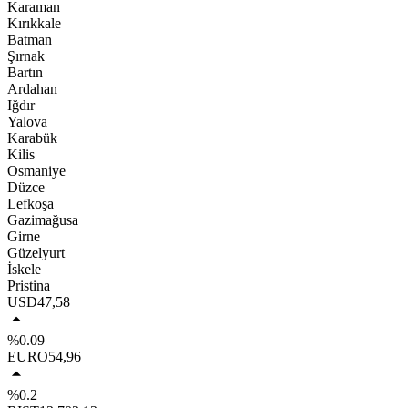
Karaman
Kırıkkale
Batman
Şırnak
Bartın
Ardahan
Iğdır
Yalova
Karabük
Kilis
Osmaniye
Düzce
Lefkoşa
Gazimağusa
Girne
Güzelyurt
İskele
Pristina
USD
47,58
%0.09
EURO
54,96
%0.2