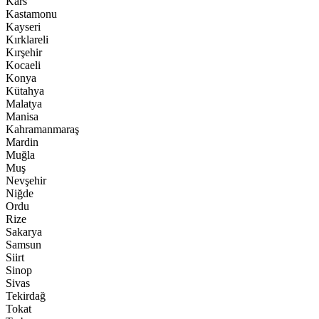
Kars
Kastamonu
Kayseri
Kırklareli
Kırşehir
Kocaeli
Konya
Kütahya
Malatya
Manisa
Kahramanmaraş
Mardin
Muğla
Muş
Nevşehir
Niğde
Ordu
Rize
Sakarya
Samsun
Siirt
Sinop
Sivas
Tekirdağ
Tokat