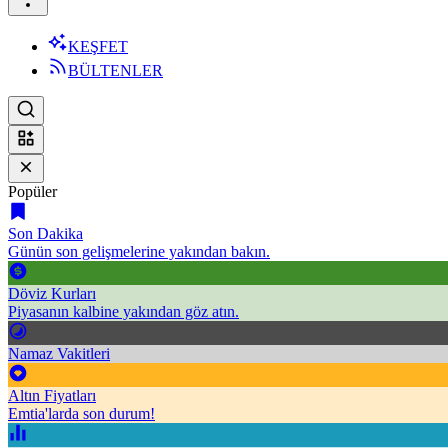
KEŞFET
BÜLTENLER
Popüler
Son Dakika
Günün son gelişmelerine yakından bakın.
Döviz Kurları
Piyasanın kalbine yakından göz atın.
Namaz Vakitleri
Altın Fiyatları
Emtia'larda son durum!