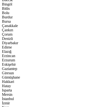
Bingöl
Bitlis
Bolu
Burdur
Bursa
Çanakkale
Çankırı
Çorum
Denizli
Diyarbakır
Edirne
Elazığ
Erzincan
Erzurum
Eskişehir
Gaziantep
Giresun
Gümüşhane
Hakkari
Hatay
Isparta
Mersin
İstanbul
İzmir