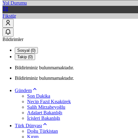
Yol Durumu
Fikstür
Bildirimler
Sosyal (0)
Takip (0)
Bildiriminiz bulunmamaktadır.
Bildiriminiz bulunmamaktadır.
Gündem
Son Dakika
Necip Fazıl Kısakürek
Salih Mirzabeyoğlu
Adalaet Bakanlığı
İçişleri Bakanlığı
Türk Dünyası
Doğu Türkistan
Kırım