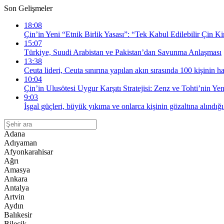
Son Gelişmeler
18:08
Çin’in Yeni “Etnik Birlik Yasası”: “Tek Kabul Edilebilir Çin Ki
15:07
Türkiye, Suudi Arabistan ve Pakistan’dan Savunma Anlaşması
13:38
Ceuta lideri, Ceuta sınırına yapılan akın sırasında 100 kişinin ha
10:04
Çin’in Ulusötesi Uygur Karşıtı Stratejisi: Zenz ve Tohti’nin Yen
9:03
İşgal güçleri, büyük yıkıma ve onlarca kişinin gözaltına alındığ
Adana
Adıyaman
Afyonkarahisar
Ağrı
Amasya
Ankara
Antalya
Artvin
Aydın
Balıkesir
Bilecik