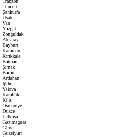
Trabzon
Tunceli
Şanlıurfa
Uşak
Van
Yozgat
Zonguldak
Aksaray
Bayburt
Karaman
Kırıkkale
Batman
Şırnak
Bartın
Ardahan
Iğdır
Yalova
Karabük
Kilis
Osmaniye
Düzce
Lefkoşa
Gazimağusa
Girne
Güzelyurt