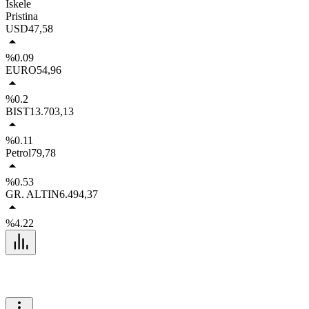
İskele
Pristina
USD
47,58
%0.09
EURO
54,96
%0.2
BIST
13.703,13
%0.11
Petrol
79,78
%0.53
GR. ALTIN
6.494,37
%4.22