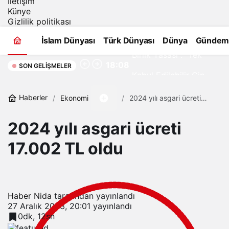
İletişim
Künye
Gizlilik politikası
Çin’in Yeni “Etnik
İslam Dünyası
Türk Dünyası
Dünya
Gündem
Birlik Yasası”: “Tek
18:08
SON GELIŞMELER
Kabul Edilebilir Çin
Kimliği Dayatılıyor”
Haberler
Ekonomi
2024 yılı asgari ücreti
17.002 TL oldu
2024 yılı asgari ücreti
17.002 TL oldu
Haber Nida
tarafından yayınlandı
27 Aralık 2023, 20:01
yayınlandı
0dk, 12sn