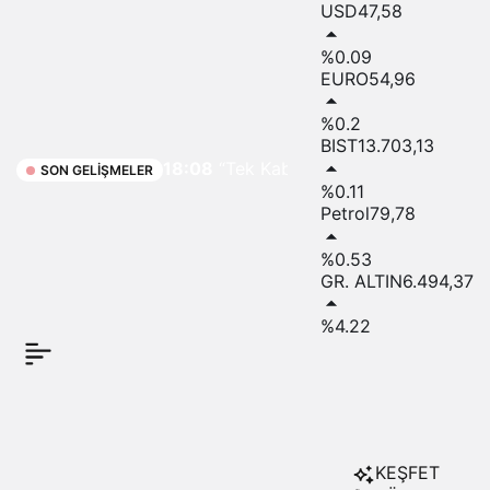
USD
47,58
Çin’in Yeni
%0.09
EURO
54,96
“Etnik Birlik
%0.2
Yasası”:
BIST
13.703,13
18:08
“Tek Kabul
SON GELIŞMELER
%0.11
Edilebilir
Petrol
79,78
Çin Kimliği
%0.53
GR. ALTIN
6.494,37
Dayatılıyor”
%4.22
KEŞFET