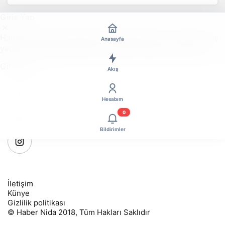
Giriş Yap
Haber Nida ayrıcalıklarından yararlanmak için hemen giriş
Anasayfa
yapın veya hesap oluşturun, üstelik tamamen ücretsiz!
Giriş Yap
Akış
Hesabım
0
Bildirimler
İletişim
Künye
Gizlilik politikası
© Haber Nida 2018, Tüm Hakları Saklıdır