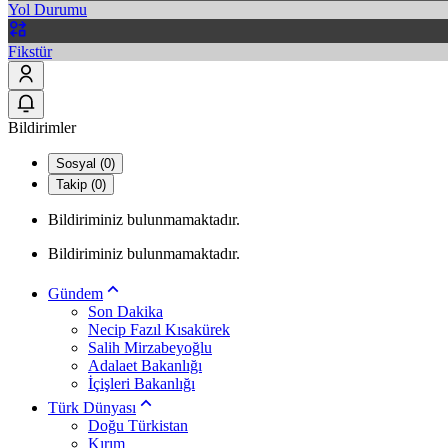
Yol Durumu
Fikstür
Bildirimler
Sosyal (0)
Takip (0)
Bildiriminiz bulunmamaktadır.
Bildiriminiz bulunmamaktadır.
Gündem
Son Dakika
Necip Fazıl Kısakürek
Salih Mirzabeyoğlu
Adalaet Bakanlığı
İçişleri Bakanlığı
Türk Dünyası
Doğu Türkistan
Kırım