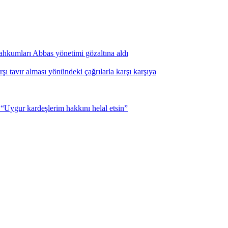
i mahkumları Abbas yönetimi gözaltına aldı
şı tavır alması yönündeki çağrılarla karşı karşıya
Uygur kardeşlerim hakkını helal etsin”