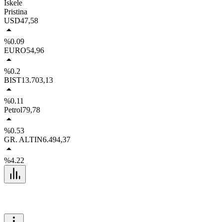
İskele
Pristina
USD
47,58
%0.09
EURO
54,96
%0.2
BIST
13.703,13
%0.11
Petrol
79,78
%0.53
GR. ALTIN
6.494,37
%4.22