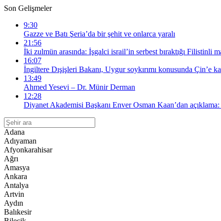
Son Gelişmeler
9:30
Gazze ve Batı Şeria’da bir şehit ve onlarca yaralı
21:56
İki zulmün arasında: İşgalci israil’in serbest bıraktığı Filistinl
16:07
İngiltere Dışişleri Bakanı, Uygur soykırımı konusunda Çin’e kar
13:49
Ahmed Yesevi – Dr. Münir Derman
12:28
Diyanet Akademisi Başkanı Enver Osman Kaan’dan açıklama: “
Adana
Adıyaman
Afyonkarahisar
Ağrı
Amasya
Ankara
Antalya
Artvin
Aydın
Balıkesir
Bilecik