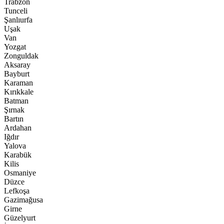
Trabzon
Tunceli
Şanlıurfa
Uşak
Van
Yozgat
Zonguldak
Aksaray
Bayburt
Karaman
Kırıkkale
Batman
Şırnak
Bartın
Ardahan
Iğdır
Yalova
Karabük
Kilis
Osmaniye
Düzce
Lefkoşa
Gazimağusa
Girne
Güzelyurt