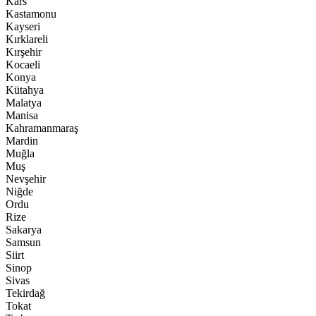
Kars
Kastamonu
Kayseri
Kırklareli
Kırşehir
Kocaeli
Konya
Kütahya
Malatya
Manisa
Kahramanmaraş
Mardin
Muğla
Muş
Nevşehir
Niğde
Ordu
Rize
Sakarya
Samsun
Siirt
Sinop
Sivas
Tekirdağ
Tokat