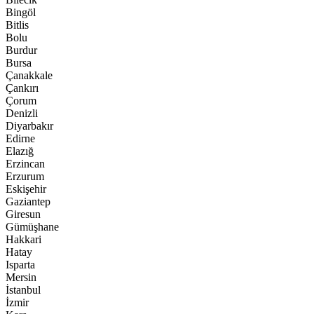
Bingöl
Bitlis
Bolu
Burdur
Bursa
Çanakkale
Çankırı
Çorum
Denizli
Diyarbakır
Edirne
Elazığ
Erzincan
Erzurum
Eskişehir
Gaziantep
Giresun
Gümüşhane
Hakkari
Hatay
Isparta
Mersin
İstanbul
İzmir