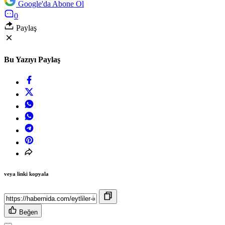
Google'da Abone Ol
0
Paylaş
Bu Yazıyı Paylaş
veya linki kopyala
Beğen