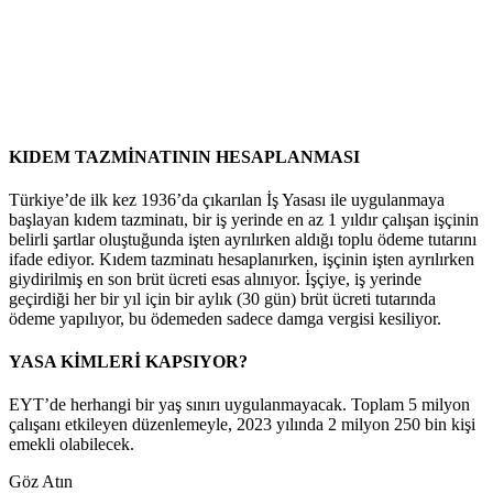
KIDEM TAZMİNATININ HESAPLANMASI
Türkiye’de ilk kez 1936’da çıkarılan İş Yasası ile uygulanmaya
başlayan kıdem tazminatı, bir iş yerinde en az 1 yıldır çalışan işçinin
belirli şartlar oluştuğunda işten ayrılırken aldığı toplu ödeme tutarını
ifade ediyor. Kıdem tazminatı hesaplanırken, işçinin işten ayrılırken
giydirilmiş en son brüt ücreti esas alınıyor. İşçiye, iş yerinde
geçirdiği her bir yıl için bir aylık (30 gün) brüt ücreti tutarında
ödeme yapılıyor, bu ödemeden sadece damga vergisi kesiliyor.
YASA KİMLERİ KAPSIYOR?
EYT’de herhangi bir yaş sınırı uygulanmayacak. Toplam 5 milyon
çalışanı etkileyen düzenlemeyle, 2023 yılında 2 milyon 250 bin kişi
emekli olabilecek.
Göz Atın