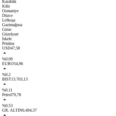
Karabük
Kilis
Osmaniye
Düzce
Lefkoşa
Gazimağusa
Girne
Güzelyurt
İskele
Pristina
USD
47,58
%0.09
EURO
54,96
%0.2
BIST
13.703,13
%0.11
Petrol
79,78
%0.53
GR. ALTIN
6.494,37