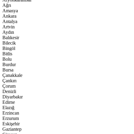
Ağrı
Amasya
Ankara
Antalya
Artvin
Aydın
Balıkesir
Bilecik
Bingöl
Bitlis
Bolu
Burdur
Bursa
Çanakkale
Çankırı
Çorum
Denizli
Diyarbakır
Edirne
Elazığ
Erzincan
Erzurum
Eskişehir
Gaziantep