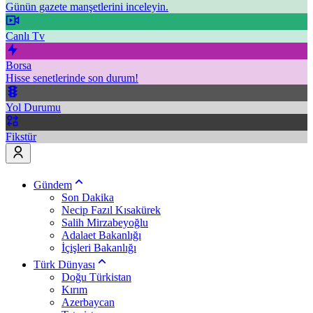
Günün gazete manşetlerini inceleyin.
Canlı Tv
Borsa
Hisse senetlerinde son durum!
Yol Durumu
Fikstür
Gündem
Son Dakika
Necip Fazıl Kısakürek
Salih Mirzabeyoğlu
Adalaet Bakanlığı
İçişleri Bakanlığı
Türk Dünyası
Doğu Türkistan
Kırım
Azerbaycan