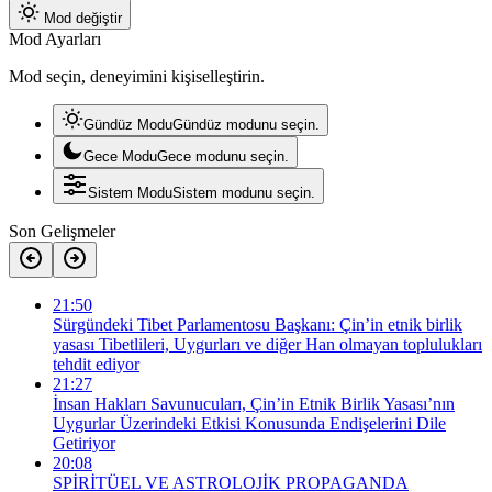
Mod değiştir
Mod Ayarları
Mod seçin, deneyimini kişiselleştirin.
Gündüz Modu
Gündüz modunu seçin.
Gece Modu
Gece modunu seçin.
Sistem Modu
Sistem modunu seçin.
Son Gelişmeler
21:50
Sürgündeki Tibet Parlamentosu Başkanı: Çin’in etnik birlik
yasası Tibetlileri, Uygurları ve diğer Han olmayan toplulukları
tehdit ediyor
21:27
İnsan Hakları Savunucuları, Çin’in Etnik Birlik Yasası’nın
Uygurlar Üzerindeki Etkisi Konusunda Endişelerini Dile
Getiriyor
20:08
SPİRİTÜEL VE ASTROLOJİK PROPAGANDA