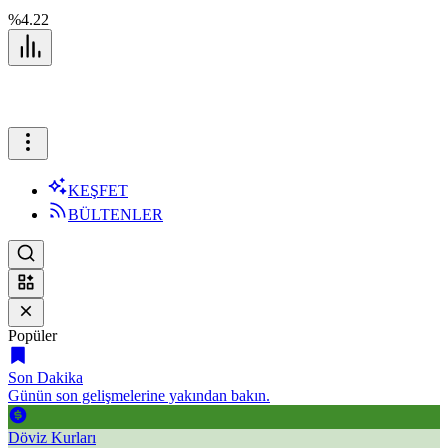
%4.22
KEŞFET
BÜLTENLER
Popüler
Son Dakika
Günün son gelişmelerine yakından bakın.
Döviz Kurları