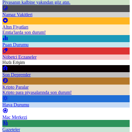
Piyasanın kalbine yakından göz atın.
Namaz Vakitleri
Altın Fiyatları
Emtia'larda son durum!
Puan Durumu
Nöbetçi Eczaneler
Hızlı Erişim
Son Depremler
Kripto Paralar
Kripto para piyasalarında son durum!
Hava Durumu
Maç Merkezi
Gazeteler