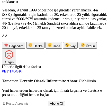
açıklaması
Yasadan, 9 Eylül 1999 öncesinde işe girenler yararlanacak. 4/a
(SSK) sigortalıları için kadınlarda 20, erkeklerde 25 yıllık sigortalılık
süresi ve 5000-5975 arasında kademeli prim gün şartlarını taşıyanlar,
4/b (Bağkur) ve 4/c ( Emekli Sandığı) sigortalıları için de kadınlarda
20 tam yıl, erkekler de 25 tam yıl hizmeti olanlar aylık alabilecek.
AA
Beğendim
Harika
Haha
Vay
Üzgün
Kızgın
Haberle ilgili daha fazlası
#
EYT
#
SGK
Tamamen Ücretsiz Olarak Bültenimize Abone Olabilirsin
Yeni haberlerden haberdar olmak için fırsatı kaçırma ve ücretsiz e-
posta aboneliğini hemen başlat.
Abone Ol