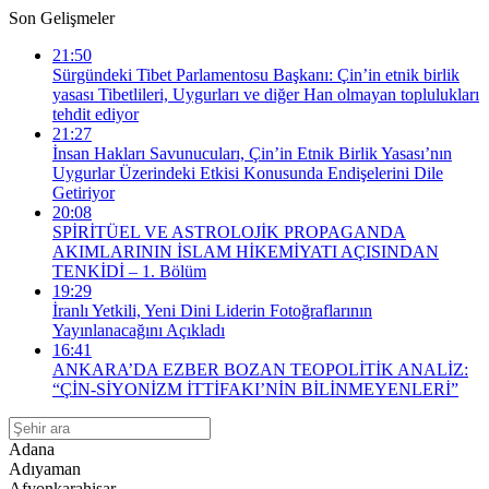
Son Gelişmeler
21:50
Sürgündeki Tibet Parlamentosu Başkanı: Çin’in etnik birlik
yasası Tibetlileri, Uygurları ve diğer Han olmayan toplulukları
tehdit ediyor
21:27
İnsan Hakları Savunucuları, Çin’in Etnik Birlik Yasası’nın
Uygurlar Üzerindeki Etkisi Konusunda Endişelerini Dile
Getiriyor
20:08
SPİRİTÜEL VE ASTROLOJİK PROPAGANDA
AKIMLARININ İSLAM HİKEMİYATI AÇISINDAN
TENKİDİ – 1. Bölüm
19:29
İranlı Yetkili, Yeni Dini Liderin Fotoğraflarının
Yayınlanacağını Açıkladı
16:41
ANKARA’DA EZBER BOZAN TEOPOLİTİK ANALİZ:
“ÇİN-SİYONİZM İTTİFAKI’NİN BİLİNMEYENLERİ”
Adana
Adıyaman
Afyonkarahisar