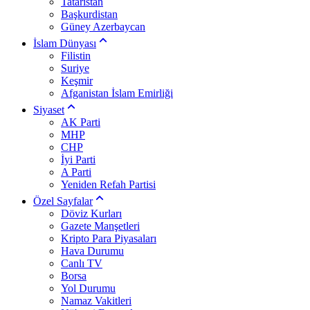
Tataristan
Başkurdistan
Güney Azerbaycan
İslam Dünyası
Filistin
Suriye
Keşmir
Afganistan İslam Emirliği
Siyaset
AK Parti
MHP
CHP
İyi Parti
A Parti
Yeniden Refah Partisi
Özel Sayfalar
Döviz Kurları
Gazete Manşetleri
Kripto Para Piyasaları
Hava Durumu
Canlı TV
Borsa
Yol Durumu
Namaz Vakitleri