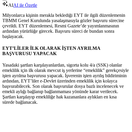
AI
AI ile Özetle
Milyonlarca kişinin merakla beklediği EYT ile ilgili düzenlemenin
TBMM Genel Kurulunda yasalaşmasıyla gözler başvuru sürecine
çevrildi. EYT düzenlemesi, Resmi Gazete’de yayımlanmasının
ardından yürürlüğe girecek. Başvuru süreci de bundan sonra
başlayacak.
EYT’LİLER İLK OLARAK İŞTEN AYRILMA
BAŞVURUSU YAPACAK
Yasadaki şartları karşılayanlardan, sigorta kolu 4/a (SSK) olanlar
emeklilik için ilk olarak mevcut iş yerlerine “emeklilik” gerekçesiyle
işten ayrılma başvurusu yapacak. İşverenin işten ayrılış bildiriminin
ardından, EYT’liler e-Devlet üzerinden emeklilik için kolayca
başvurabilecek. Son olarak başvurular dosya bazlı incelenecek ve
emekli aylığı bağlanıp bağlanmaması yönünde karar verilecek.
Şartları karşılayıp emekliliğe hak kazananlara aylıkları en kısa
sürede bağlanacak.