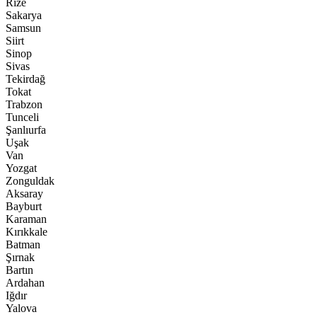
Rize
Sakarya
Samsun
Siirt
Sinop
Sivas
Tekirdağ
Tokat
Trabzon
Tunceli
Şanlıurfa
Uşak
Van
Yozgat
Zonguldak
Aksaray
Bayburt
Karaman
Kırıkkale
Batman
Şırnak
Bartın
Ardahan
Iğdır
Yalova