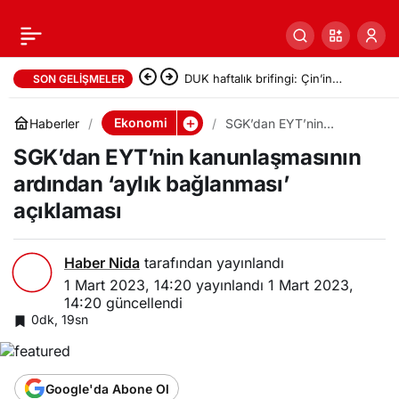
DUK haftalık brifingi: Çin’in
SON GELIŞMELER
Ulusötesi baskısı ve “Etnik Birlik
Ekonomi
Haberler
SGK’dan EYT’nin
kanunlaşmasının ardından
Yasası”na karşı eylemler
SGK’dan EYT’nin kanunlaşmasının
‘aylık bağlanması’
açıklaması
ardından ‘aylık bağlanması’
açıklaması
Haber Nida
tarafından yayınlandı
1 Mart 2023, 14:20
yayınlandı
1 Mart 2023,
14:20
güncellendi
0dk, 19sn
Google'da Abone Ol