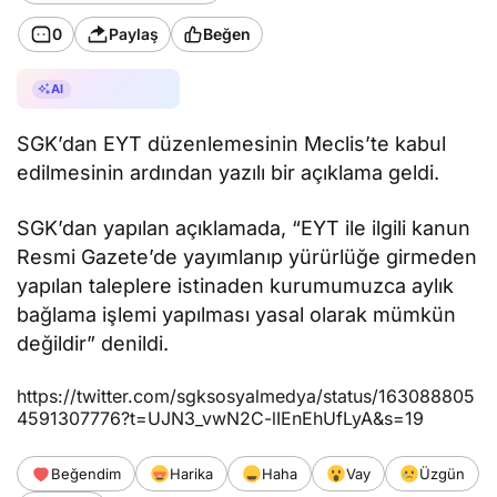
0
Paylaş
Beğen
AI ile Özetle
AI
SGK’dan EYT düzenlemesinin Meclis’te kabul
edilmesinin ardından yazılı bir açıklama geldi.
SGK’dan yapılan açıklamada, “EYT ile ilgili kanun
Resmi Gazete’de yayımlanıp yürürlüğe girmeden
yapılan taleplere istinaden kurumumuzca aylık
bağlama işlemi yapılması yasal olarak mümkün
değildir” denildi.
https://twitter.com/sgksosyalmedya/status/163088805
4591307776?t=UJN3_vwN2C-lIEnEhUfLyA&s=19
Beğendim
Harika
Haha
Vay
Üzgün