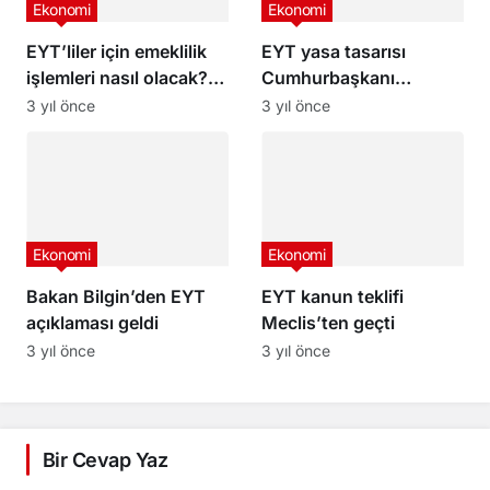
Ekonomi
Ekonomi
EYT’liler için emeklilik
EYT yasa tasarısı
işlemleri nasıl olacak?
Cumhurbaşkanı
İşte yol haritası
Erdoğan’ın masasında
3 yıl önce
3 yıl önce
Ekonomi
Ekonomi
Bakan Bilgin’den EYT
EYT kanun teklifi
açıklaması geldi
Meclis’ten geçti
3 yıl önce
3 yıl önce
Bir Cevap Yaz