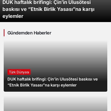
DUK haftalık brifingi: Çin’in Ulusötesi
Trump’ın müttefiki Kolombiya’nın yeni
Çin Başkonsolosluğu’nun İstanbul’daki
baskısı ve “Etnik Birlik Yasası”na karşı
Hükümetin “Çerçeve Yasa” teklifi
cumhurbaşkanı yemin törenini
İşgalci israil 2 yaşlı Filistinliyi önce canlı
Etkinliğinde 3 Uygur Genç Gözaltına Alındı,
eylemler
komisyonda kabul edildi
gerçekleştirdi
kalkan olarak kullandı, sonra infaz etti
Bir Genç Darp Edildi
Gündemden Haberler
Türk Dünyası
DUK haftalık brifingi: Çin’in Ulusötesi baskısı ve
“Etnik Birlik Yasası”na karşı eylemler