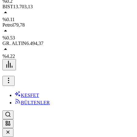
%0.2
BIST
13.703,13
%0.11
Petrol
79,78
%0.53
GR. ALTIN
6.494,37
%4.22
KEŞFET
BÜLTENLER