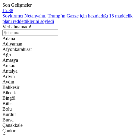
Soykırımcı Netanyahu, Trump’ın Gazze için hazırladığı 15 maddelik
Son Gelişmeler
planı reddettiklerini söyledi
9:30
Gazze ve Batı Şeria’da bir şehit ve onlarca yaralı
Veri alınamadı!
21:56
İki zulmün arasında: İşgalci israil’in serbest bıraktığı Filistinli
Adana
mahkumları Abbas yönetimi gözaltına aldı
Adıyaman
16:07
Afyonkarahisar
İngiltere Dışişleri Bakanı, Uygur soykırımı konusunda Çin’e karşı
Ağrı
tavır alması yönündeki çağrılarla karşı karşıya
Amasya
13:49
Ankara
Ahmed Yesevi – Dr. Münir Derman
Antalya
Artvin
15:38
Aydın
Soykırımcı Netanyahu, Trump’ın Gazze için hazırladığı 15 maddelik
Balıkesir
planı reddettiklerini söyledi
Bilecik
Bingöl
Bitlis
Bolu
Burdur
Bursa
Çanakkale
Çankırı