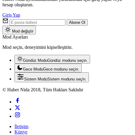
Hesabınıza giriş yapın
Haber Nida ayrıcalıklarından yararlanmak için giriş yapın veya
hesap oluşturun.
Giriş Yap
Abone Ol
Mod değiştir
Mod Ayarları
Mod seçin, deneyimini kişiselleştirin.
Gündüz Modu
Gündüz modunu seçin.
Gece Modu
Gece modunu seçin.
Sistem Modu
Sistem modunu seçin.
© Haber Nida 2018, Tüm Hakları Saklıdır