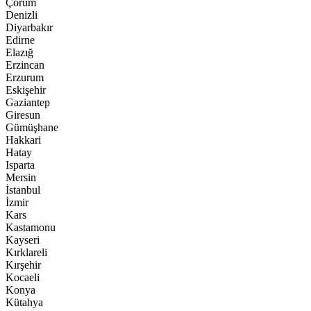
Çorum
Denizli
Diyarbakır
Edirne
Elazığ
Erzincan
Erzurum
Eskişehir
Gaziantep
Giresun
Gümüşhane
Hakkari
Hatay
Isparta
Mersin
İstanbul
İzmir
Kars
Kastamonu
Kayseri
Kırklareli
Kırşehir
Kocaeli
Konya
Kütahya