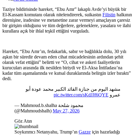
Taziye bildirisinde hareket, “Ebu Amr” lakaplı Avde’yi büyük bir
El-Kassam komutanı olarak nitelendirerek, suikastın
Filistin
halkının
direnişine, iradesine ve metanetine zarar vermeyi amaçlayan çaresiz
bir girişim olduğunu ve tüm değerlere, geleneklere, yasalara ve ilahi
kurallara açık bir ihlal teşkil ettiğini vurguladı.
Hareket, “Ebu Amr’ın, fedakarlık, sabır ve bağlılıkla dolu, 30 yılı
aşkın bir süredir devam eden cihat mücadelesinin ardından şehit
olarak vefat ettiğini” belirtti ve “O, cihat ve askeri faaliyetlerin
kurucuları arasında ilk nesilden biriydi ve El-Aksa İntifadası’na
kadar tüm aşamalarında ve kutsal duraklarında belirgin izler bıraktı”
dedi.
مشهد اليوم من جنازة القائد الكبير محمد عودة أبو
pic.twitter.com/sKdJJf6QYE
عمرو
— Mahmoud.b.shalha محمود شلحة
(@Mahmoudshalh)
May 27, 2026
Göz Atın
Soykırımcı Netanyahu, Trump’ın
Gazze
için hazırladığı