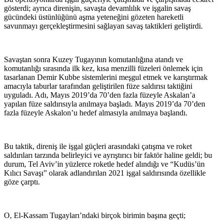
gösterdi; ayrıca direnişin, savaşta devamlılık ve işgalin savaş
gücündeki üstünlüğünü aşma yeteneğini gözeten hareketli
savunmayı gerçekleştirmesini sağlayan savaş taktikleri geliştirdi.
Savaştan sonra Kuzey Tugayının komutanlığına atandı ve
komutanlığı sırasında ilk kez, kısa menzilli füzeleri önlemek için
tasarlanan Demir Kubbe sistemlerini meşgul etmek ve karıştırmak
amacıyla taburlar tarafından geliştirilen füze saldırısı taktiğini
uyguladı. Adı, Mayıs 2019’da 70’den fazla füzeyle Askalan’a
yapılan füze saldırısıyla anılmaya başladı. Mayıs 2019’da 70’den
fazla füzeyle Askalon’u hedef almasıyla anılmaya başlandı.
Bu taktik, direniş ile işgal güçleri arasındaki çatışma ve roket
saldırıları tarzında belirleyici ve ayrıştırıcı bir faktör haline geldi; bu
durum, Tel Aviv’in yüzlerce roketle hedef alındığı ve “Kudüs’ün
Kılıcı Savaşı” olarak adlandırılan 2021 işgal saldırısında özellikle
göze çarptı.
O, El-Kassam Tugayları’ndaki birçok birimin başına geçti;