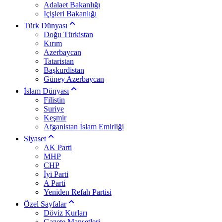
Adalaet Bakanlığı
İçişleri Bakanlığı
Türk Dünyası
Doğu Türkistan
Kırım
Azerbaycan
Tataristan
Başkurdistan
Güney Azerbaycan
İslam Dünyası
Filistin
Suriye
Keşmir
Afganistan İslam Emirliği
Siyaset
AK Parti
MHP
CHP
İyi Parti
A Parti
Yeniden Refah Partisi
Özel Sayfalar
Döviz Kurları
Gazete Manşetleri