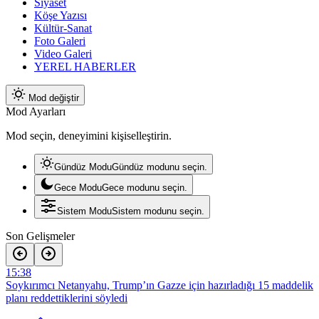
Siyaset
Köşe Yazısı
Kültür-Sanat
Foto Galeri
Video Galeri
YEREL HABERLER
Mod değiştir
Mod Ayarları
Mod seçin, deneyimini kişiselleştirin.
Gündüz Modu
Gündüz modunu seçin.
Gece Modu
Gece modunu seçin.
Sistem Modu
Sistem modunu seçin.
Son Gelişmeler
15:38
Soykırımcı Netanyahu, Trump’ın Gazze için hazırladığı 15 maddelik
planı reddettiklerini söyledi
9:30
Gazze ve Batı Şeria’da bir şehit ve onlarca yaralı
21:56