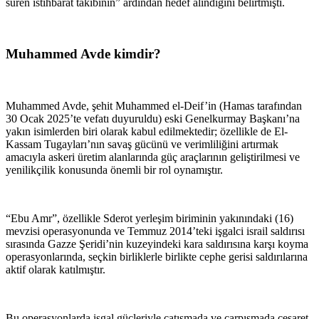
süren istihbarat takibinin” ardından hedef alındığını belirtmişti.
Muhammed Avde kimdir?
Muhammed Avde, şehit Muhammed el-Deif’in (Hamas tarafından
30 Ocak 2025’te vefatı duyuruldu) eski Genelkurmay Başkanı’na
yakın isimlerden biri olarak kabul edilmektedir; özellikle de El-
Kassam Tugayları’nın savaş gücünü ve verimliliğini artırmak
amacıyla askeri üretim alanlarında güç araçlarının geliştirilmesi ve
yenilikçilik konusunda önemli bir rol oynamıştır.
“Ebu Amr”, özellikle Sderot yerleşim biriminin yakınındaki (16)
mevzisi operasyonunda ve Temmuz 2014’teki işgalci israil saldırısı
sırasında Gazze Şeridi’nin kuzeyindeki kara saldırısına karşı koyma
operasyonlarında, seçkin birliklerle birlikte cephe gerisi saldırılarına
aktif olarak katılmıştır.
Bu operasyonlarda işgal güçleriyle çatışmada ve çarpışmada cesaret