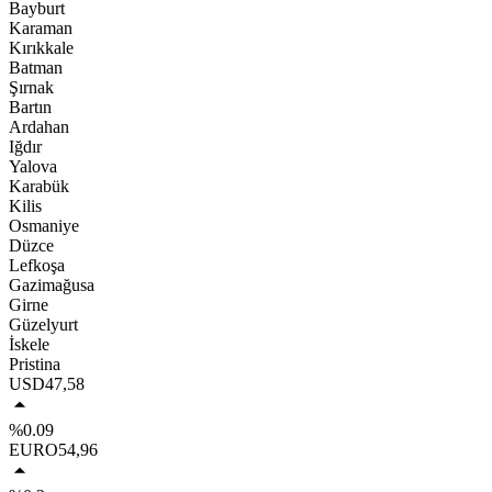
Bayburt
Karaman
Kırıkkale
Batman
Şırnak
Bartın
Ardahan
Iğdır
Yalova
Karabük
Kilis
Osmaniye
Düzce
Lefkoşa
Gazimağusa
Girne
Güzelyurt
İskele
Pristina
USD
47,58
%0.09
EURO
54,96