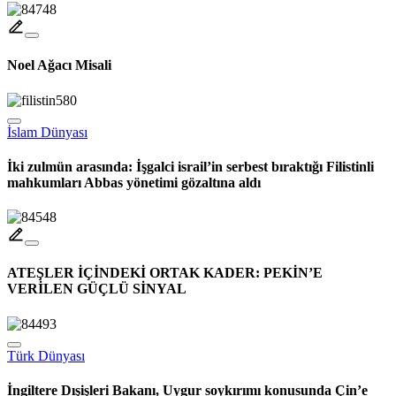
Gazze ve Batı Şeria’da bir şehit ve onlarca yaralı
Noel Ağacı Misali
İslam Dünyası
İki zulmün arasında: İşgalci israil’in serbest bıraktığı Filistinli
mahkumları Abbas yönetimi gözaltına aldı
ATEŞLER İÇİNDEKİ ORTAK KADER: PEKİN’E
VERİLEN GÜÇLÜ SİNYAL