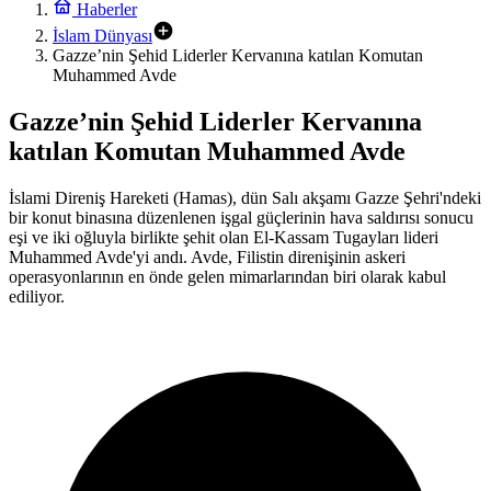
Haberler
İki zulmün arasında: İşgalci israil’in serbest bıraktığı Filistinli
İslam Dünyası
mahkumları Abbas yönetimi gözaltına aldı
Gazze’nin Şehid Liderler Kervanına katılan Komutan
16:07
Muhammed Avde
İngiltere Dışişleri Bakanı, Uygur soykırımı konusunda Çin’e karşı
tavır alması yönündeki çağrılarla karşı karşıya
13:49
Gazze’nin Şehid Liderler Kervanına
Ahmed Yesevi – Dr. Münir Derman
katılan Komutan Muhammed Avde
15:38
Soykırımcı Netanyahu, Trump’ın Gazze için hazırladığı 15 maddelik
İslami Direniş Hareketi (Hamas), dün Salı akşamı Gazze Şehri'ndeki
planı reddettiklerini söyledi
bir konut binasına düzenlenen işgal güçlerinin hava saldırısı sonucu
eşi ve iki oğluyla birlikte şehit olan El-Kassam Tugayları lideri
Muhammed Avde'yi andı. Avde, Filistin direnişinin askeri
operasyonlarının en önde gelen mimarlarından biri olarak kabul
ediliyor.