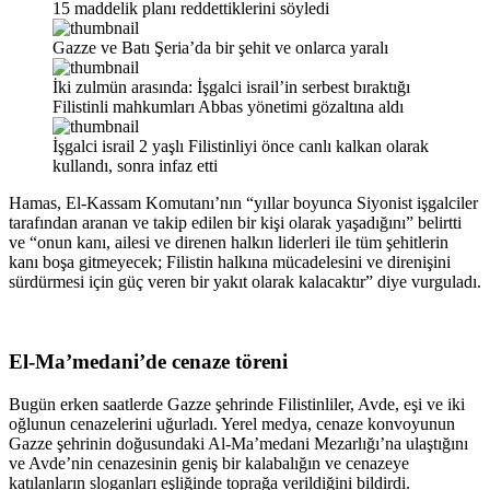
15 maddelik planı reddettiklerini söyledi
Gazze ve Batı Şeria’da bir şehit ve onlarca yaralı
İki zulmün arasında: İşgalci israil’in serbest bıraktığı
Filistinli mahkumları Abbas yönetimi gözaltına aldı
İşgalci israil 2 yaşlı Filistinliyi önce canlı kalkan olarak
kullandı, sonra infaz etti
Hamas, El-Kassam Komutanı’nın “yıllar boyunca Siyonist işgalciler
tarafından aranan ve takip edilen bir kişi olarak yaşadığını” belirtti
ve “onun kanı, ailesi ve direnen halkın liderleri ile tüm şehitlerin
kanı boşa gitmeyecek; Filistin halkına mücadelesini ve direnişini
sürdürmesi için güç veren bir yakıt olarak kalacaktır” diye vurguladı.
El-Ma’medani’de cenaze töreni
Bugün erken saatlerde Gazze şehrinde Filistinliler, Avde, eşi ve iki
oğlunun cenazelerini uğurladı. Yerel medya, cenaze konvoyunun
Gazze şehrinin doğusundaki Al-Ma’medani Mezarlığı’na ulaştığını
ve Avde’nin cenazesinin geniş bir kalabalığın ve cenazeye
katılanların sloganları eşliğinde toprağa verildiğini bildirdi.