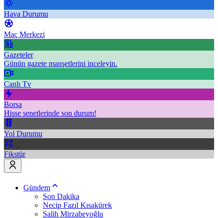
Hava Durumu
Maç Merkezi
Gazeteler
Günün gazete manşetlerini inceleyin.
Canlı Tv
Borsa
Hisse senetlerinde son durum!
Yol Durumu
Fikstür
Gündem
Son Dakika
Necip Fazıl Kısakürek
Salih Mirzabeyoğlu