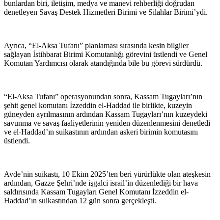
bunlardan biri, iletişim, medya ve manevi rehberliği doğrudan
denetleyen Savaş Destek Hizmetleri Birimi ve Silahlar Birimi’ydi.
Ayrıca, “El-Aksa Tufanı” planlaması sırasında kesin bilgiler
sağlayan İstihbarat Birimi Komutanlığı görevini üstlendi ve Genel
Komutan Yardımcısı olarak atandığında bile bu görevi sürdürdü.
“El-Aksa Tufanı” operasyonundan sonra, Kassam Tugayları’nın
şehit genel komutanı İzzeddin el-Haddad ile birlikte, kuzeyin
güneyden ayrılmasının ardından Kassam Tugayları’nın kuzeydeki
savunma ve savaş faaliyetlerinin yeniden düzenlenmesini denetledi
ve el-Haddad’ın suikastının ardından askeri birimin komutasını
üstlendi.
Avde’nin suikastı, 10 Ekim 2025’ten beri yürürlükte olan ateşkesin
ardından, Gazze Şehri’nde işgalci israil’in düzenlediği bir hava
saldırısında Kassam Tugayları Genel Komutanı İzzeddin el-
Haddad’ın suikastından 12 gün sonra gerçekleşti.