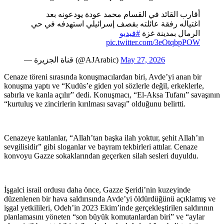
أقارب القائد في القسام محمد عودة يودعونه بعد
اغتياله رفقة عائلته بقصف إسرائيلي استهدفه في حي
الرمال بمدينة غزة
#فيديو
pic.twitter.com/3eOtqbpPOW
— قناة الجزيرة (@AJArabic)
May 27, 2026
Cenaze töreni sırasında konuşmacılardan biri, Avde’yi anan bir
konuşma yaptı ve “Kudüs’e giden yol sözlerle değil, erkeklerle,
sabırla ve kanla açılır” dedi. Konuşmacı, “El-Aksa Tufanı” savaşının
“kurtuluş ve zincirlerin kırılması savaşı” olduğunu belirtti.
Cenazeye katılanlar, “Allah’tan başka ilah yoktur, şehit Allah’ın
sevgilisidir” gibi sloganlar ve bayram tekbirleri attılar. Cenaze
konvoyu Gazze sokaklarından geçerken silah sesleri duyuldu.
İşgalci israil ordusu daha önce, Gazze Şeridi’nin kuzeyinde
düzenlenen bir hava saldırısında Avde’yi öldürdüğünü açıklamış ve
işgal yetkilileri, Odeh’in 2023 Ekim’inde gerçekleştirilen saldırının
planlamasını yöneten “son büyük komutanlardan biri” ve “aylar