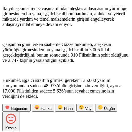
İki yılı aşkın süren savaşın ardından ateşkes anlaşmasının yürürlüğe
girmesinden bu yana, işgalci israil bombardıman, abluka ve yeterli
miktarda yardım ve temel malzemelerin girişini engelleyerek
anlaşmayı ihlal etmeye devam ediyor.
Çarşamba günü erken saatlerde Gazze hükümeti, ateşkesin
yürürlüğe girmesinden bu yana işgalci israil’in 3.005 ihlal
gerçekleştirdiğini, bunun sonucunda 910 Filistinlinin şehit olduğunu
ve 2.747 kişinin yaralandığını açıkladı.
Hükümet, işgalci israil’in girmesi gereken 135.600 yardım
kamyonundan sadece 48.973’ünün girişine izin verdiğini, ayrıca
17.000 Filistinliden sadece 5.636’sının seyahat etmesine izin
verdiğini de ekledi.
Beğendim
Harika
Haha
Vay
Üzgün
Kızgın