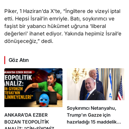
Piker, 1 Haziran’da X’te, “İngiltere de vizeyi iptal
etti. Hepsi İsrail’in emriyle. Batı, soykırımcı ve
faşist bir yabancı hükümet uğruna ‘liberal
değerleri’ ihanet ediyor. Yakında hepimiz İsrail’e
dönüşeceğiz,” dedi.
Göz Atın
Soykırımcı Netanyahu,
ANKARA’DA EZBER
Trump’ın
Gazze
için
BOZAN TEOPOLİTİK
hazırladığı 15 maddelik
ANALİZ: “ÇİN-SİYONİZM
planı reddettiklerini