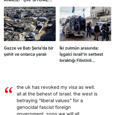
İTTİFAKI’NİN
söyledi
BİLİNMEYENLERİ”
Gazze ve Batı Şeria’da bir
İki zulmün arasında:
şehit ve onlarca yaralı
İşgalci israil’in serbest
bıraktığı Filistinli
mahkumları Abbas
yönetimi gözaltına aldı
the uk has revoked my visa as well.
all at the behest of israel. the west is
betraying “liberal values” for a
genocidal fascist foreign
government. soon we will all