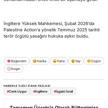
İngiltere Yüksek Mahkemesi, Şubat 2026’da
Palestine Action’a yönelik Temmuz 2025 tarihli
terör örgütü yasağını hukuka aykırı buldu.
Beğendim
Harika
Haha
Vay
Üzgün
Kızgın
HABERLE ILGILI DAHA FAZLASI
#
Cenk Uygur
#
İngiltere
#
İşgalci İsrail
Tamamen Ücretsiz Olarak Bültenimize