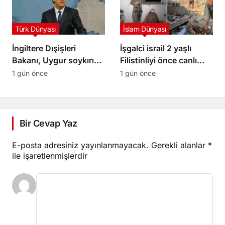
Türk Dünyası
İslam Dünyası
İngiltere Dışişleri
İşgalci israil 2 yaşlı
Bakanı, Uygur soykırımı
Filistinliyi önce canlı
konusunda Çin’e karşı
kalkan olarak kullandı,
1 gün önce
1 gün önce
tavır alması yönündeki
sonra infaz etti
çağrılarla karşı karşıya
Bir Cevap Yaz
E-posta adresiniz yayınlanmayacak.
Gerekli alanlar
*
ile işaretlenmişlerdir