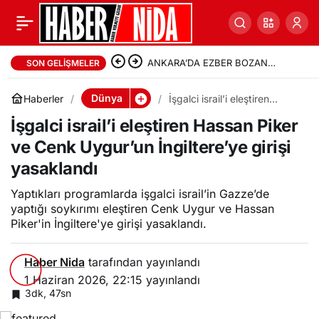
ANKARA’DA EZBER BOZAN
SON GELIŞMELER
TEOPOLİTİK ANALİZ: “ÇİN-
Dünya
Haberler
İşgalci israil’i eleştiren
SİYONİZM İTTİFAKI’NİN
Hassan Piker ve Cenk
İşgalci israil’i eleştiren Hassan Piker
Uygur’un İngiltere’ye girişi
yasaklandı
BİLİNMEYENLERİ”
ve Cenk Uygur’un İngiltere’ye girişi
yasaklandı
Yaptıkları programlarda işgalci israil’in Gazze’de
yaptığı soykırımı eleştiren Cenk Uygur ve Hassan
Piker'in İngiltere'ye girişi yasaklandı.
Haber Nida
tarafından yayınlandı
1 Haziran 2026, 22:15
yayınlandı
3dk, 47sn