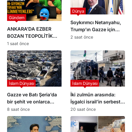
Dünya
Gündem
Soykırımcı Netanyahu,
ANKARA’DA EZBER
Trump’ın Gazze için
BOZAN TEOPOLİTİK
hazırladığı 15 maddelik
2 saat önce
ANALİZ: “ÇİN-
planı reddettiklerini
1 saat önce
SİYONİZM İTTİFAKI’NİN
söyledi
BİLİNMEYENLERİ”
İslam Dünyası
İslam Dünyası
Gazze ve Batı Şeria’da
İki zulmün arasında:
bir şehit ve onlarca
İşgalci israil’in serbest
yaralı
bıraktığı Filistinli
8 saat önce
20 saat önce
mahkumları Abbas
yönetimi gözaltına aldı