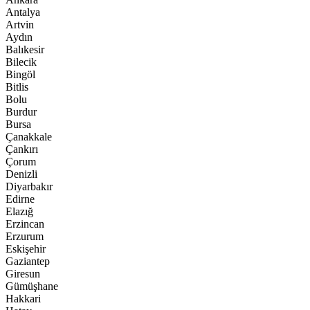
Antalya
Artvin
Aydın
Balıkesir
Bilecik
Bingöl
Bitlis
Bolu
Burdur
Bursa
Çanakkale
Çankırı
Çorum
Denizli
Diyarbakır
Edirne
Elazığ
Erzincan
Erzurum
Eskişehir
Gaziantep
Giresun
Gümüşhane
Hakkari