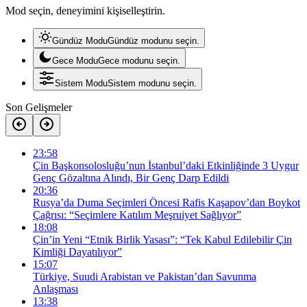
Mod seçin, deneyimini kişiselleştirin.
Gündüz Modu
Gündüz modunu seçin.
Gece Modu
Gece modunu seçin.
Sistem Modu
Sistem modunu seçin.
Son Gelişmeler
23:58
Çin Başkonsolosluğu’nun İstanbul’daki Etkinliğinde 3 Uygur
Genç Gözaltına Alındı, Bir Genç Darp Edildi
20:36
Rusya’da Duma Seçimleri Öncesi Rafis Kaşapov’dan Boykot
Çağrısı: “Seçimlere Katılım Meşruiyet Sağlıyor”
18:08
Çin’in Yeni “Etnik Birlik Yasası”: “Tek Kabul Edilebilir Çin
Kimliği Dayatılıyor”
15:07
Türkiye, Suudi Arabistan ve Pakistan’dan Savunma
Anlaşması
13:38