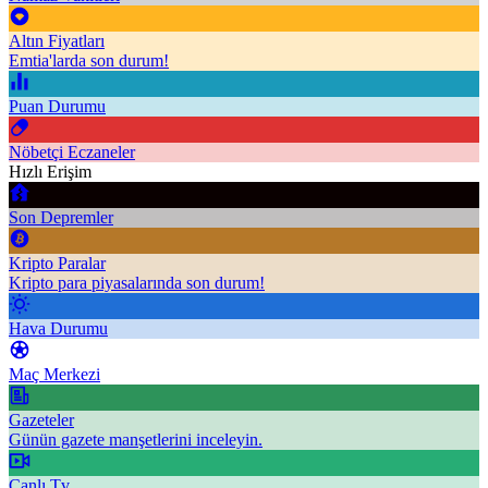
Altın Fiyatları
Emtia'larda son durum!
Puan Durumu
Nöbetçi Eczaneler
Hızlı Erişim
Son Depremler
Kripto Paralar
Kripto para piyasalarında son durum!
Hava Durumu
Maç Merkezi
Gazeteler
Günün gazete manşetlerini inceleyin.
Canlı Tv