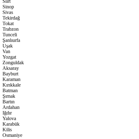
Siirt
Sinop
Sivas
Tekirdağ
Tokat
Trabzon
Tunceli
Şanlıurfa
Uşak
Van
Yozgat
Zonguldak
Aksaray
Bayburt
Karaman
Kırıkkale
Batman
Şırnak
Bartın
Ardahan
Iğdır
Yalova
Karabük
Kilis
Osmaniye