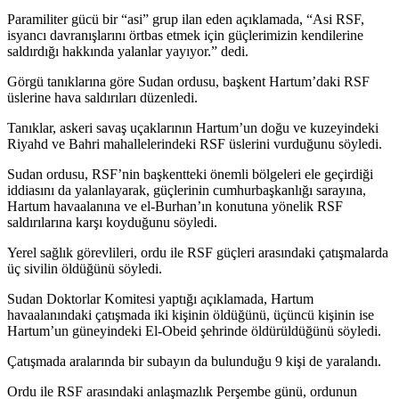
Paramiliter gücü bir “asi” grup ilan eden açıklamada, “Asi RSF,
isyancı davranışlarını örtbas etmek için güçlerimizin kendilerine
saldırdığı hakkında yalanlar yayıyor.” dedi.
Görgü tanıklarına göre Sudan ordusu, başkent Hartum’daki RSF
üslerine hava saldırıları düzenledi.
Tanıklar, askeri savaş uçaklarının Hartum’un doğu ve kuzeyindeki
Riyahd ve Bahri mahallelerindeki RSF üslerini vurduğunu söyledi.
Sudan ordusu, RSF’nin başkentteki önemli bölgeleri ele geçirdiği
iddiasını da yalanlayarak, güçlerinin cumhurbaşkanlığı sarayına,
Hartum havaalanına ve el-Burhan’ın konutuna yönelik RSF
saldırılarına karşı koyduğunu söyledi.
Yerel sağlık görevlileri, ordu ile RSF güçleri arasındaki çatışmalarda
üç sivilin öldüğünü söyledi.
Sudan Doktorlar Komitesi yaptığı açıklamada, Hartum
havaalanındaki çatışmada iki kişinin öldüğünü, üçüncü kişinin ise
Hartum’un güneyindeki El-Obeid şehrinde öldürüldüğünü söyledi.
Çatışmada aralarında bir subayın da bulunduğu 9 kişi de yaralandı.
Ordu ile RSF arasındaki anlaşmazlık Perşembe günü, ordunun