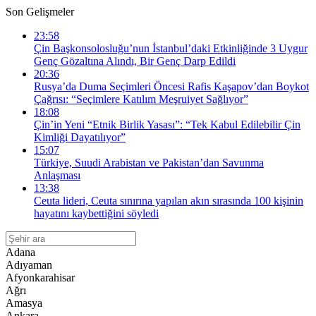
Son Gelişmeler
23:58
Çin Başkonsolosluğu’nun İstanbul’daki Etkinliğinde 3 Uygur
Genç Gözaltına Alındı, Bir Genç Darp Edildi
20:36
Rusya’da Duma Seçimleri Öncesi Rafis Kaşapov’dan Boykot
Çağrısı: “Seçimlere Katılım Meşruiyet Sağlıyor”
18:08
Çin’in Yeni “Etnik Birlik Yasası”: “Tek Kabul Edilebilir Çin
Kimliği Dayatılıyor”
15:07
Türkiye, Suudi Arabistan ve Pakistan’dan Savunma
Anlaşması
13:38
Ceuta lideri, Ceuta sınırına yapılan akın sırasında 100 kişinin
hayatını kaybettiğini söyledi
Adana
Adıyaman
Afyonkarahisar
Ağrı
Amasya
Ankara