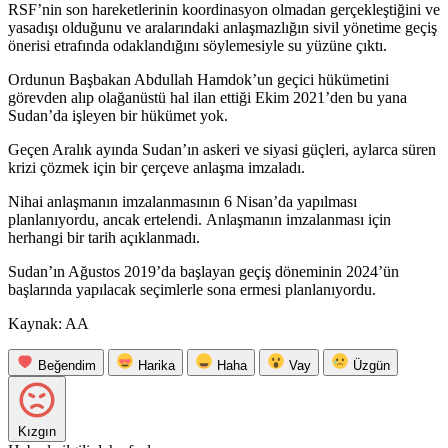
RSF’nin son hareketlerinin koordinasyon olmadan gerçekleştiğini ve
yasadışı olduğunu ve aralarındaki anlaşmazlığın sivil yönetime geçiş
önerisi etrafında odaklandığını söylemesiyle su yüzüne çıktı.
Ordunun Başbakan Abdullah Hamdok’un geçici hükümetini
görevden alıp olağanüstü hal ilan ettiği Ekim 2021’den bu yana
Sudan’da işleyen bir hükümet yok.
Geçen Aralık ayında Sudan’ın askeri ve siyasi güçleri, aylarca süren
krizi çözmek için bir çerçeve anlaşma imzaladı.
Nihai anlaşmanın imzalanmasının 6 Nisan’da yapılması
planlanıyordu, ancak ertelendi. Anlaşmanın imzalanması için
herhangi bir tarih açıklanmadı.
Sudan’ın Ağustos 2019’da başlayan geçiş döneminin 2024’ün
başlarında yapılacak seçimlerle sona ermesi planlanıyordu.
Kaynak: AA
Beğendim
Harika
Haha
Vay
Üzgün
Kızgın