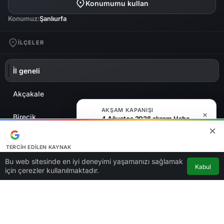
Konumumu kullan
Konumuz:
Şanlıurfa
İLÇELER
İl geneli
Akçakale
AKŞAM KAPANIŞI
Birecik
4 Ağustos 2026 akşam Haber Bülteni
Bozova
TERCIH EDILEN KAYNAK
Google'da bizi öne çıkarın
Bu web sitesinde en iyi deneyimi yaşamanızı sağlamak
Ceylanpınar
Kabul
Kaynağı Ekle
için çerezler kullanılmaktadır.
Eyyübiye
Halfeti