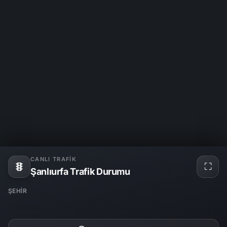
CANLI TRAFIK
⛶
Tam
Şanlıurfa Trafik Durumu
ekra
ŞEHIR
Şanlıurfa