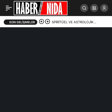
SPİRİTÜEL VE ASTROLOJİK
SON GELIŞMELER
PROPAGANDA AKIMLARININ
İSLAM HİKEMİYATI AÇISINDAN
TENKİDİ – 1. Bölüm