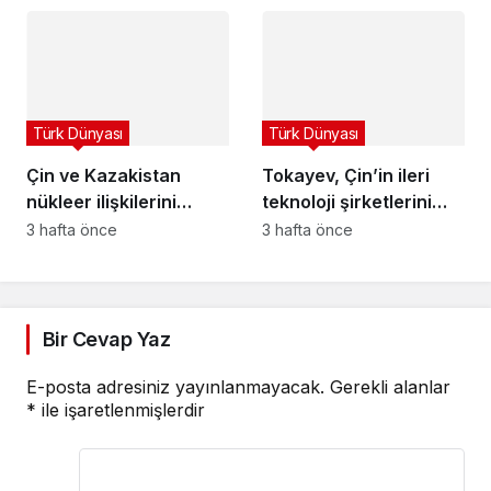
gözden geçirilmesi
Durumu Endişeye
talimatı verdi
Sebep Oldu
Türk Dünyası
Türk Dünyası
Çin ve Kazakistan
Tokayev, Çin’in ileri
nükleer ilişkilerini
teknoloji şirketlerini
güçlendiriyor
Kazakistan’a davet etti
3 hafta önce
3 hafta önce
Bir Cevap Yaz
E-posta adresiniz yayınlanmayacak.
Gerekli alanlar
*
ile işaretlenmişlerdir