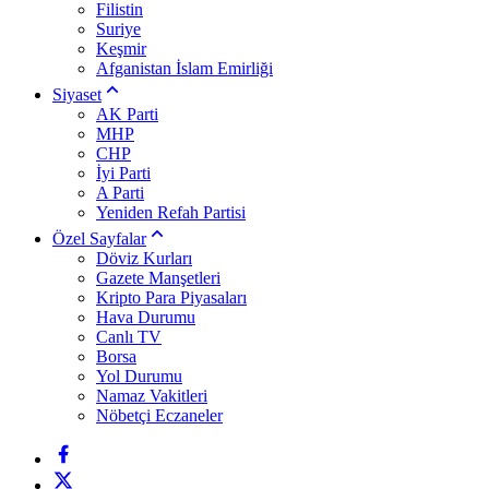
Filistin
Suriye
Keşmir
Afganistan İslam Emirliği
Siyaset
AK Parti
MHP
CHP
İyi Parti
A Parti
Yeniden Refah Partisi
Özel Sayfalar
Döviz Kurları
Gazete Manşetleri
Kripto Para Piyasaları
Hava Durumu
Canlı TV
Borsa
Yol Durumu
Namaz Vakitleri
Nöbetçi Eczaneler