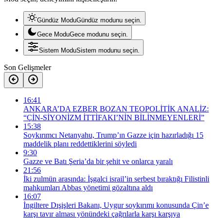
Gündüz Modu
Gündüz modunu seçin.
Gece Modu
Gece modunu seçin.
Sistem Modu
Sistem modunu seçin.
Son Gelişmeler
16:41
ANKARA’DA EZBER BOZAN TEOPOLİTİK ANALİZ:
“ÇİN-SİYONİZM İTTİFAKI’NİN BİLİNMEYENLERİ”
15:38
Soykırımcı Netanyahu, Trump’ın Gazze için hazırladığı 15
maddelik planı reddettiklerini söyledi
9:30
Gazze ve Batı Şeria’da bir şehit ve onlarca yaralı
21:56
İki zulmün arasında: İşgalci israil’in serbest bıraktığı Filistinli
mahkumları Abbas yönetimi gözaltına aldı
16:07
İngiltere Dışişleri Bakanı, Uygur soykırımı konusunda Çin’e
karşı tavır alması yönündeki çağrılarla karşı karşıya