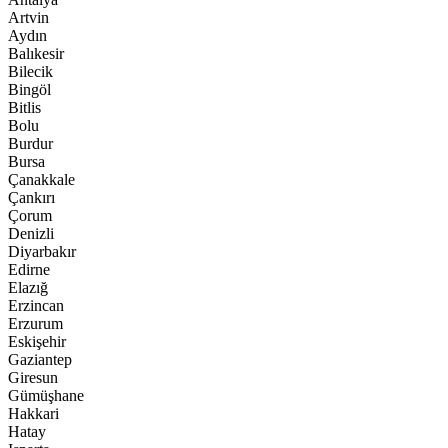
Artvin
Aydın
Balıkesir
Bilecik
Bingöl
Bitlis
Bolu
Burdur
Bursa
Çanakkale
Çankırı
Çorum
Denizli
Diyarbakır
Edirne
Elazığ
Erzincan
Erzurum
Eskişehir
Gaziantep
Giresun
Gümüşhane
Hakkari
Hatay