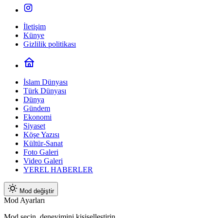
İletişim
Künye
Gizlilik politikası
İslam Dünyası
Türk Dünyası
Dünya
Gündem
Ekonomi
Siyaset
Köşe Yazısı
Kültür-Sanat
Foto Galeri
Video Galeri
YEREL HABERLER
Mod değiştir
Mod Ayarları
Mod seçin, deneyimini kişiselleştirin.