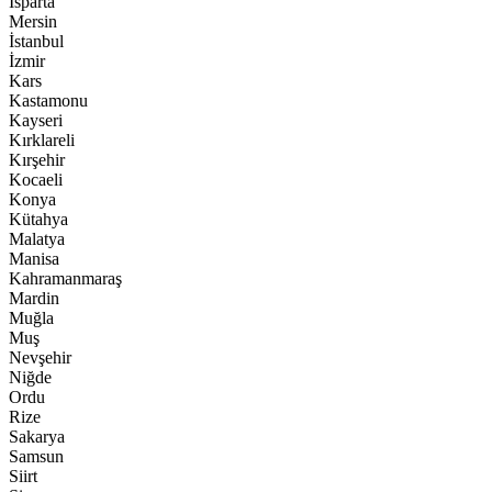
Isparta
Mersin
İstanbul
İzmir
Kars
Kastamonu
Kayseri
Kırklareli
Kırşehir
Kocaeli
Konya
Kütahya
Malatya
Manisa
Kahramanmaraş
Mardin
Muğla
Muş
Nevşehir
Niğde
Ordu
Rize
Sakarya
Samsun
Siirt