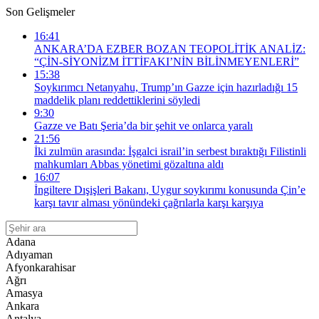
Son Gelişmeler
16:41
ANKARA’DA EZBER BOZAN TEOPOLİTİK ANALİZ:
“ÇİN-SİYONİZM İTTİFAKI’NİN BİLİNMEYENLERİ”
15:38
Soykırımcı Netanyahu, Trump’ın Gazze için hazırladığı 15
maddelik planı reddettiklerini söyledi
9:30
Gazze ve Batı Şeria’da bir şehit ve onlarca yaralı
21:56
İki zulmün arasında: İşgalci israil’in serbest bıraktığı Filistinli
mahkumları Abbas yönetimi gözaltına aldı
16:07
İngiltere Dışişleri Bakanı, Uygur soykırımı konusunda Çin’e
karşı tavır alması yönündeki çağrılarla karşı karşıya
Adana
Adıyaman
Afyonkarahisar
Ağrı
Amasya
Ankara
Antalya