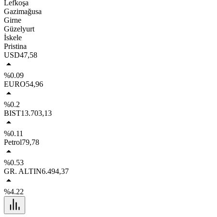
Lefkoşa
Gazimağusa
Girne
Güzelyurt
İskele
Pristina
USD
47,58
%0.09
EURO
54,96
%0.2
BIST
13.703,13
%0.11
Petrol
79,78
%0.53
GR. ALTIN
6.494,37
%4.22