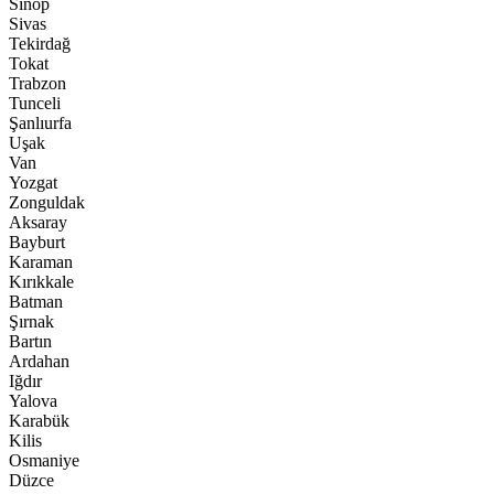
Sinop
Sivas
Tekirdağ
Tokat
Trabzon
Tunceli
Şanlıurfa
Uşak
Van
Yozgat
Zonguldak
Aksaray
Bayburt
Karaman
Kırıkkale
Batman
Şırnak
Bartın
Ardahan
Iğdır
Yalova
Karabük
Kilis
Osmaniye
Düzce