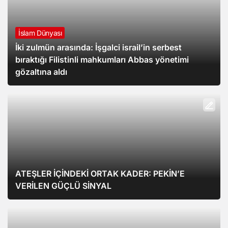
İslam Dünyası
İki zulmün arasında: İşgalci israil’in serbest
bıraktığı Filistinli mahkumları Abbas yönetimi
gözaltına aldı
ATEŞLER İÇİNDEKİ ORTAK KADER: PEKİN’E
VERİLEN GÜÇLÜ SİNYAL