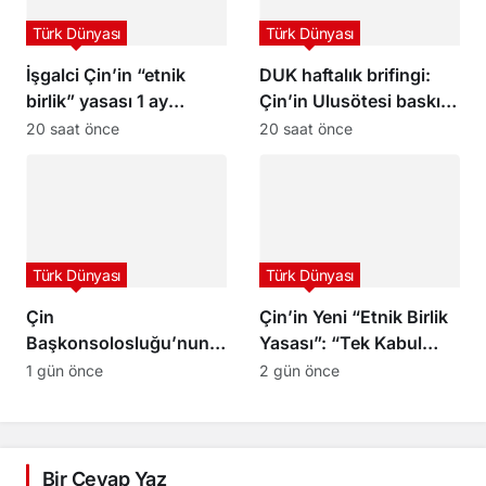
Türk Dünyası
Türk Dünyası
İşgalci Çin’in “etnik
DUK haftalık brifingi:
birlik” yasası 1 ay
Çin’in Ulusötesi baskısı
olmasına rağmen
ve “Etnik Birlik
20 saat önce
20 saat önce
Uygurları şimdiden
Yasası”na karşı
olumsuz etkiliyor
eylemler
Türk Dünyası
Türk Dünyası
Çin
Çin’in Yeni “Etnik Birlik
Başkonsolosluğu’nun
Yasası”: “Tek Kabul
İstanbul’daki
Edilebilir Çin Kimliği
1 gün önce
2 gün önce
Etkinliğinde 3 Uygur
Dayatılıyor”
Genç Gözaltına Alındı,
Bir Genç Darp Edildi
Bir Cevap Yaz