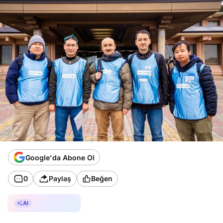
Google'da Abone Ol
0
Paylaş
Beğen
AI ile Özetle
AI