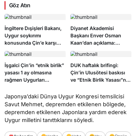
Göz Atın
İngiltere Dışişleri Bakanı,
Diyanet Akademisi
Uygur soykırımı
Başkanı Enver Osman
konusunda Çin’e karşı
Kaan’dan açıklama:
tavır alması yönündeki
“Uygur kardeşlerim
çağrılarla karşı karşıya
hakkını helal etsin”
İşgalci Çin’in “etnik birlik”
DUK haftalık brifingi:
yasası 1 ay olmasına
Çin’in Ulusötesi baskısı
rağmen Uygurları
ve “Etnik Birlik Yasası”na
şimdiden olumsuz
karşı eylemler
etkiliyor
Japonya’daki Dünya Uygur Kongresi temsilcisi
Savut Mehmet, depremden etkilenen bölgede,
depremden etkilenen Japonlara yardım ederek
Uygur milletini tanıttıklarını söyledi.