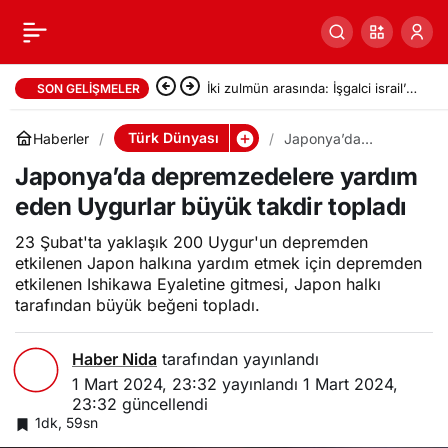
İki zulmün arasında: İşgalci israil’in
SON GELIŞMELER
serbest bıraktığı Filistinli
Türk Dünyası
Haberler
Japonya’da
depremzedelere
mahkumları Abbas yönetimi
Japonya’da depremzedelere yardım
yardım eden
Uygurlar büyük
eden Uygurlar büyük takdir topladı
takdir topladı
gözaltına aldı
23 Şubat'ta yaklaşık 200 Uygur'un depremden
etkilenen Japon halkına yardım etmek için depremden
etkilenen Ishikawa Eyaletine gitmesi, Japon halkı
tarafından büyük beğeni topladı.
Haber Nida
tarafından yayınlandı
1 Mart 2024, 23:32
yayınlandı
1 Mart 2024,
23:32
güncellendi
1dk, 59sn