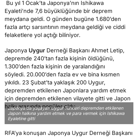
Bu yıl 1 Ocak’ta Japonya’nın Ishikawa
Eyaleti’nde 7,6 büyüklüğünde bir deprem
meydana geldi. O günden bugüne 1.680’den
fazla artçı sarsıntının meydana geldiği ve ciddi
felaketlere yol açtığı biliniyor.
Japonya
Uygur
Derneği Başkanı Ahmet Letip,
depremde 240’tan fazla kişinin öldüğünü,
1.300’den fazla kişinin de yaralandığını
söyledi. 20.000’den fazla ev ve bina kısmen
yıkıldı. 23 Şubat’ta yaklaşık 200 Uygur,
depremden etkilenen Japonlara yardım etmek
için depremden etkilenen vilayete gitti ve Japon
halkı arasında popüler oldu.
Japonya’da yaşayan Uygur Türkleri depremden etkilenen
Japon halkına yardım etmek ve para vermek için Ishikawa
Eyaletine gitti
RFA’ya konuşan Japonya Uygur Derneği Başkanı