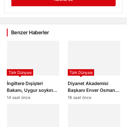
Benzer Haberler
Türk Dünyası
Türk Dünyası
İngiltere Dışişleri
Diyanet Akademisi
Bakanı, Uygur soykırımı
Başkanı Enver Osman
konusunda Çin’e karşı
Kaan’dan açıklama:
14 saat önce
18 saat önce
tavır alması yönündeki
“Uygur kardeşlerim
çağrılarla karşı karşıya
hakkını helal etsin”