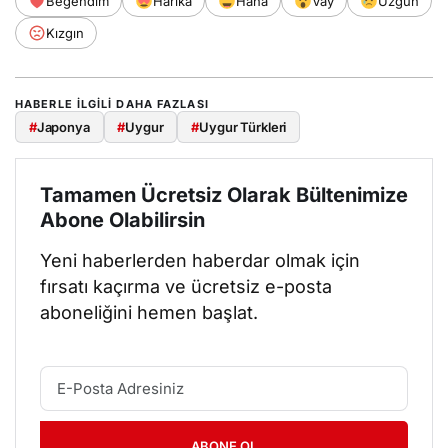
Beğendim
Harika
Haha
Vay
Üzgün
Kızgın
HABERLE ILGILI DAHA FAZLASI
#
Japonya
#
Uygur
#
Uygur Türkleri
Tamamen Ücretsiz Olarak Bültenimize
Abone Olabilirsin
Yeni haberlerden haberdar olmak için
fırsatı kaçırma ve ücretsiz e-posta
aboneliğini hemen başlat.
ABONE OL