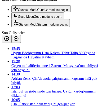
Gündüz Modu
Gündüz modunu seçin.
Gece Modu
Gece modunu seçin.
Sistem Modu
Sistem modunu seçin.
Son Gelişmeler
15:45
Uygur Edebiyatının Usta Kalemi Tahir Talip 80 Yaşında
Kaşgar’da Hayatını Kaybetti
15:28
Çeçen muhaliflerin annesi Zarema Musayeva’nın tahliyesi
için başvuru
14:30
Adrian Zenz: Çin’de zorla çalıştırmanın kapsamı hâlâ çok
büyük
12:03
İstanbul’un göbeğinde Çin tuzağı: Uygur kardeşlerimizin
dikkatine!
10:05
Çin, Özbekistan’daki varlığını genişletiyor