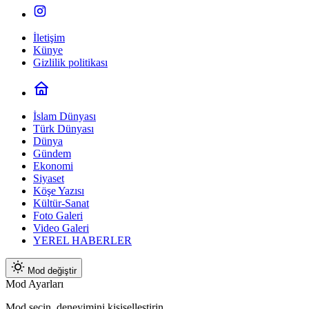
İletişim
Künye
Gizlilik politikası
İslam Dünyası
Türk Dünyası
Dünya
Gündem
Ekonomi
Siyaset
Köşe Yazısı
Kültür-Sanat
Foto Galeri
Video Galeri
YEREL HABERLER
Mod değiştir
Mod Ayarları
Mod seçin, deneyimini kişiselleştirin.