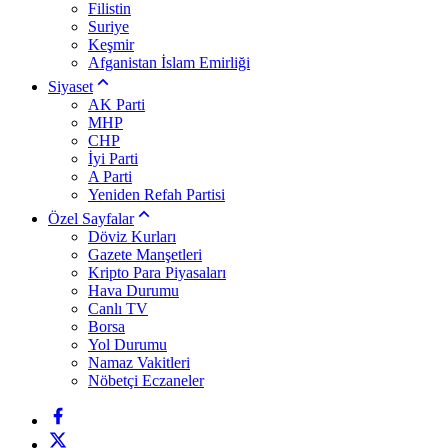
Filistin
Suriye
Keşmir
Afganistan İslam Emirliği
Siyaset
AK Parti
MHP
CHP
İyi Parti
A Parti
Yeniden Refah Partisi
Özel Sayfalar
Döviz Kurları
Gazete Manşetleri
Kripto Para Piyasaları
Hava Durumu
Canlı TV
Borsa
Yol Durumu
Namaz Vakitleri
Nöbetçi Eczaneler