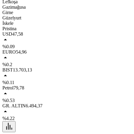
Lefkoşa
Gazimağusa
Girne
Güzelyurt
İskele
Pristina
USD
47,58
%0.09
EURO
54,96
%0.2
BIST
13.703,13
%0.11
Petrol
79,78
%0.53
GR. ALTIN
6.494,37
%4.22