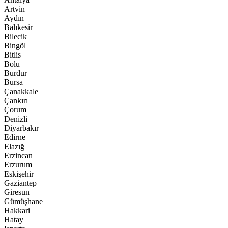
Artvin
Aydın
Balıkesir
Bilecik
Bingöl
Bitlis
Bolu
Burdur
Bursa
Çanakkale
Çankırı
Çorum
Denizli
Diyarbakır
Edirne
Elazığ
Erzincan
Erzurum
Eskişehir
Gaziantep
Giresun
Gümüşhane
Hakkari
Hatay