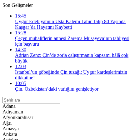
Son Gelişmeler
15:45
Uygur Edebiyatının Usta Kalemi Tahir Talip 80 Yaşında
Kaşgar’da Hayatını Kaybetti
15:28
Çeçen muhaliflerin annesi Zarema Musayeva’nın tahliyesi
için başvuru
14:30
Adrian Zenz: Çin’de zorla çalıştırmanın kapsamı hâlâ çok
büyük
12:03
İstanbul’un göbeğinde Çin tuzağı: Uygur kardeşlerimizin
dikkatine!
10:05
Çin, Özbekistan’daki varlığını genişletiyor
Adana
Adıyaman
Afyonkarahisar
Ağrı
Amasya
Ankara
Antalya