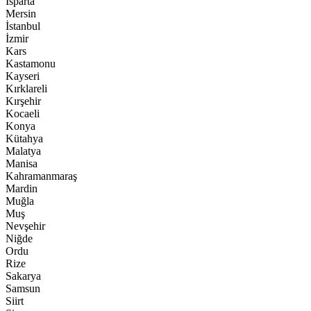
Isparta
Mersin
İstanbul
İzmir
Kars
Kastamonu
Kayseri
Kırklareli
Kırşehir
Kocaeli
Konya
Kütahya
Malatya
Manisa
Kahramanmaraş
Mardin
Muğla
Muş
Nevşehir
Niğde
Ordu
Rize
Sakarya
Samsun
Siirt