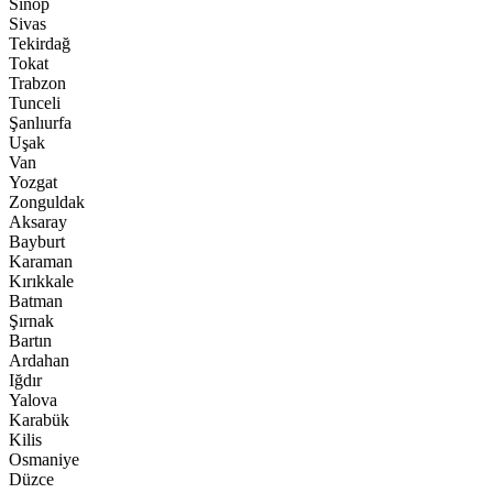
Sinop
Sivas
Tekirdağ
Tokat
Trabzon
Tunceli
Şanlıurfa
Uşak
Van
Yozgat
Zonguldak
Aksaray
Bayburt
Karaman
Kırıkkale
Batman
Şırnak
Bartın
Ardahan
Iğdır
Yalova
Karabük
Kilis
Osmaniye
Düzce